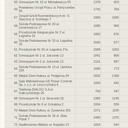
55
Gimnazjum Nr 10 ul. Michałowicza 55
1378
603
Powiatowy Urząd Pracy ul. Partyzantów
56
1742
769
55
Zespół Szkół Rzemieślniczych im. S.
57
1956
1005
Staszica ul. Gorkiego 7
Szkoła Podstawowa Nr 20 ul.
58
1895
959
Lenartowicza 17
Przedszkole Integracyjne Nr 2 ul.
59
1892
876
Łagodna 16
Szkoła Podstawowa Nr 33 ul. Łagodna
60
2000
977
26
61
Przedszkole Nr 50 ul. Łagodna 27a
2069
1053
62
Gimnazjum Nr 2 ul. Jutrzenki 13
1841
869
63
Gimnazjum Nr 2 ul. Jutrzenki 13
2101
987
Szkoła Podstawowa Nr 13 ul. Lipnicka
64
1689
773
226
65
Miejski Dom Kultury ul. Podgórna 29
2832
1366
Sala Widowiskowa GE Power Controls
66
1000
492
Sp. z o.o. ul. Leszczyńska 6
Telefonia DIALOG S.A ul.
67
763
347
Gałczyńskiego 25
68
Gimnazjum Nr 1 ul. Straconki 25
2385
1245
69
Przedszkole Nr 6 ul. Góralska 2
1054
559
70
Miejski Dom Kultury ul. Żywiecka 302
2271
1105
Szkoła Podstawowa Nr 26 ul. Złoty
71
2480
1376
Potok 7
72
Nadleśnictwo Bielsko ul. Kopytko 13
1024
544