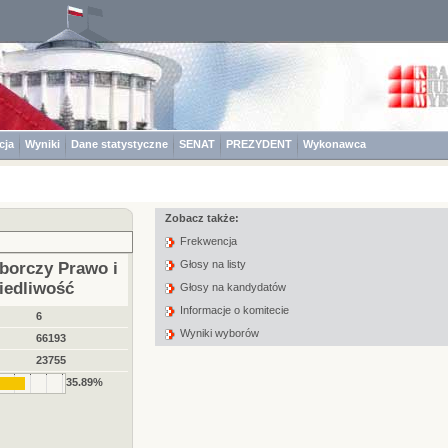
cja
Wyniki
Dane statystyczne
SENAT
PREZYDENT
Wykonawca
Zobacz także:
Frekwencja
Głosy na listy
borczy Prawo i
iedliwość
Głosy na kandydatów
Informacje o komitecie
6
Wyniki wyborów
66193
23755
35.89%