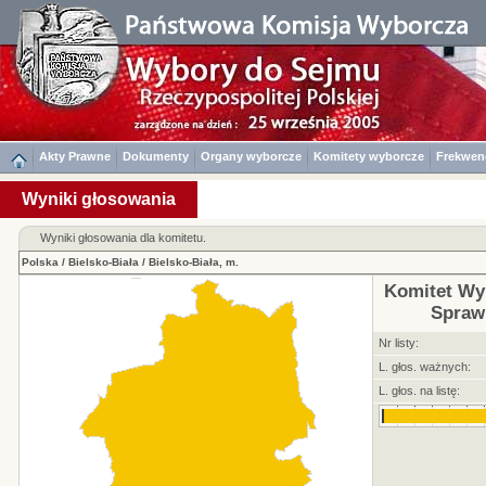
Akty Prawne
Dokumenty
Organy wyborcze
Komitety wyborcze
Frekwen
Wyniki głosowania
Wyniki głosowania dla komitetu.
Polska
/
Bielsko-Biała
/
Bielsko-Biała, m.
Komitet Wy
Spraw
Nr listy:
L. głos. ważnych:
L. głos. na listę: