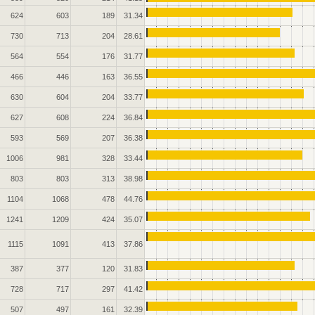
624
603
189
31.34
730
713
204
28.61
564
554
176
31.77
466
446
163
36.55
630
604
204
33.77
627
608
224
36.84
593
569
207
36.38
1006
981
328
33.44
803
803
313
38.98
1104
1068
478
44.76
1241
1209
424
35.07
1115
1091
413
37.86
387
377
120
31.83
728
717
297
41.42
507
497
161
32.39