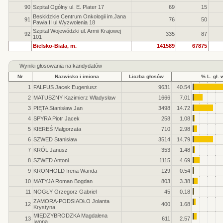
90
Szpital Ogólny ul. E. Plater 17
69
15
Beskidzkie Centrum Onkologii im.Jana
91
76
50
Pawła II ul.Wyzwolenia 18
Szpital Wojewódzki ul. Armii Krajowej
92
335
87
101
Bielsko-Biała, m.
141589
67875
Wyniki głosowania na kandydatów
Nr
Nazwisko i imiona
Liczba głosów
% L. gł. 
1
FALFUS Jacek Eugeniusz
9631
40.54
2
MATUSZNY Kazimierz Władysław
1666
7.01
3
PIĘTA Stanisław Jan
3498
14.72
4
SPYRA Piotr Jacek
258
1.08
5
KIEREŚ Małgorzata
710
2.98
6
SZWED Stanisław
3514
14.79
7
KRÓL Janusz
353
1.48
8
SZWED Antoni
1115
4.69
9
KRONHOLD Irena Wanda
129
0.54
10
MATYJA Roman Bogdan
803
3.38
11
NOGŁY Grzegorz Gabriel
45
0.18
ZAMORA-PODSIADŁO Jolanta
12
400
1.68
Krystyna
MIĘDZYBRODZKA Magdalena
13
611
2.57
Iwona