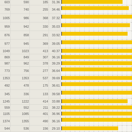
603
590
185
31.36
769
740
255
34.46
1005
986
368
37.32
959
942
330
35.03
876
858
291
33.92
977
945
369
39.05
1049
1023
413
40.37
869
849
307
36.16
987
962
378
39.29
773
756
277
36.64
1353
1353
537
39.69
492
478
175
36.61
345
336
133
39.58
1245
1222
414
33.88
559
552
211
38.22
1105
1085
401
36.96
1374
1355
490
36.16
544
536
156
29.10