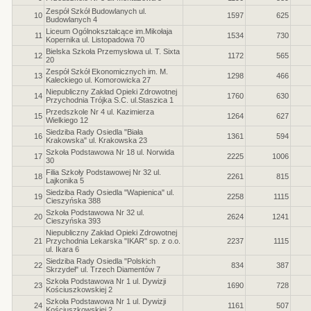
Zespół Szkół Budowlanych ul.
10
1597
625
Budowlanych 4
Liceum Ogólnokształcące im.Mikołaja
11
1534
730
Kopernika ul. Listopadowa 70
Bielska Szkoła Przemysłowa ul. T. Sixta
12
1172
565
20
Zespół Szkół Ekonomicznych im. M.
13
1298
466
Kaleckiego ul. Komorowicka 27
Niepubliczny Zakład Opieki Zdrowotnej
14
1760
630
Przychodnia Trójka S.C. ul.Staszica 1
Przedszkole Nr 4 ul. Kazimierza
15
1264
627
Wielkiego 12
Siedziba Rady Osiedla "Biała
16
1361
594
Krakowska" ul. Krakowska 23
Szkoła Podstawowa Nr 18 ul. Norwida
17
2225
1006
30
Filia Szkoły Podstawowej Nr 32 ul.
18
2261
815
Lajkonika 5
Siedziba Rady Osiedla "Wapienica" ul.
19
2258
1115
Cieszyńska 388
Szkoła Podstawowa Nr 32 ul.
20
2624
1241
Cieszyńska 393
Niepubliczny Zakład Opieki Zdrowotnej
21
Przychodnia Lekarska "IKAR" sp. z o.o.
2237
1115
ul. Ikara 6
Siedziba Rady Osiedla "Polskich
22
834
387
Skrzydeł" ul. Trzech Diamentów 7
Szkoła Podstawowa Nr 1 ul. Dywizji
23
1690
728
Kościuszkowskiej 2
Szkoła Podstawowa Nr 1 ul. Dywizji
24
1161
507
Kościuszkowskiej 2