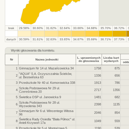
brak
29.58%
30.60%
31.62%
32.64%
33.66%
34.68%
35.70%
36.72%
.
.
.
.
.
.
.
.
.
.
danych
30.59%
31.61%
32.63%
33.65%
34.67%
35.69%
36.71%
37.73%
Wyniki głosowania dla komitetu.
L. uprawnionych
Liczba kart
Nr
Nazwa jednostki
do głosowania
wydanych
odd
1
Gimnazjum Nr 14 ul. Mazańcowicka 34
1758
875
"AQUA" S.A. Oczyszczalnia Ścieków,
2
1336
656
ul. Bestwińska 63
3
Przedszkole Nr 40 ul. Komorowicka 338
1913
786
Szkoła Podstawowa Nr 29 ul.
4
2717
1356
Czereśniowa 20
5
Świetlica OSP ul. Janowicka 9
1481
682
Szkoła Podstawowa Nr 28 ul.
6
2398
1135
Wyzwolenia 343
Gimnazjum Nr 6 ul. Wincentego Witosa
7
2046
854
96
Świetlica Rady Osiedla "Biała Północ" ul.
8
1049
559
Anieli Krzywoń 17a
9
Przedszkole Nr 5 ul. Montażowa 5
1190
539