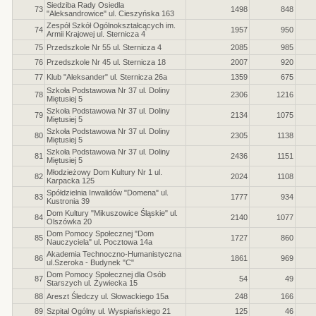
Siedziba Rady Osiedla
73
1498
848
"Aleksandrowice" ul. Cieszyńska 163
Zespół Szkół Ogólnokształcących im.
74
1957
950
Armii Krajowej ul. Sternicza 4
75
Przedszkole Nr 55 ul. Sternicza 4
2085
985
76
Przedszkole Nr 45 ul. Sternicza 18
2007
920
77
Klub "Aleksander" ul. Sternicza 26a
1359
675
Szkoła Podstawowa Nr 37 ul. Doliny
78
2306
1216
Miętusiej 5
Szkoła Podstawowa Nr 37 ul. Doliny
79
2134
1075
Miętusiej 5
Szkoła Podstawowa Nr 37 ul. Doliny
80
2305
1138
Miętusiej 5
Szkoła Podstawowa Nr 37 ul. Doliny
81
2436
1151
Miętusiej 5
Młodzieżowy Dom Kultury Nr 1 ul.
82
2024
1108
Karpacka 125
Spółdzielnia Inwalidów "Domena" ul.
83
1777
934
Kustronia 39
Dom Kultury "Mikuszowice Śląskie" ul.
84
2140
1077
Olszówka 20
Dom Pomocy Społecznej "Dom
85
1727
860
Nauczyciela" ul. Pocztowa 14a
Akademia Technoczno-Humanistyczna
86
1861
969
ul.Szeroka - Budynek "C"
Dom Pomocy Społecznej dla Osób
87
54
49
Starszych ul. Żywiecka 15
88
Areszt Śledczy ul. Słowackiego 15a
248
166
89
Szpital Ogólny ul. Wyspiańskiego 21
125
46