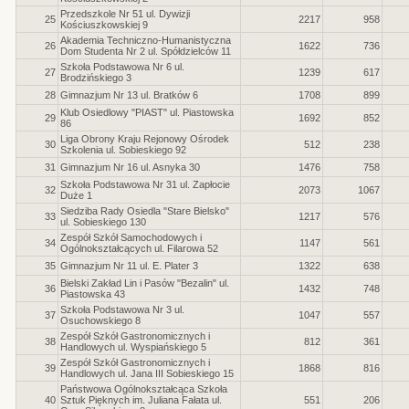
Przedszkole Nr 51 ul. Dywizji
25
2217
958
Kościuszkowskiej 9
Akademia Techniczno-Humanistyczna
26
1622
736
Dom Studenta Nr 2 ul. Spółdzielców 11
Szkoła Podstawowa Nr 6 ul.
27
1239
617
Brodzińskiego 3
28
Gimnazjum Nr 13 ul. Bratków 6
1708
899
Klub Osiedlowy "PIAST" ul. Piastowska
29
1692
852
86
Liga Obrony Kraju Rejonowy Ośrodek
30
512
238
Szkolenia ul. Sobieskiego 92
31
Gimnazjum Nr 16 ul. Asnyka 30
1476
758
Szkoła Podstawowa Nr 31 ul. Zapłocie
32
2073
1067
Duże 1
Siedziba Rady Osiedla "Stare Bielsko"
33
1217
576
ul. Sobieskiego 130
Zespół Szkół Samochodowych i
34
1147
561
Ogólnokształcących ul. Filarowa 52
35
Gimnazjum Nr 11 ul. E. Plater 3
1322
638
Bielski Zakład Lin i Pasów "Bezalin" ul.
36
1432
748
Piastowska 43
Szkoła Podstawowa Nr 3 ul.
37
1047
557
Osuchowskiego 8
Zespół Szkół Gastronomicznych i
38
812
361
Handlowych ul. Wyspiańskiego 5
Zespół Szkół Gastronomicznych i
39
1868
816
Handlowych ul. Jana III Sobieskiego 15
Państwowa Ogólnokształcąca Szkoła
40
Sztuk Pięknych im. Juliana Fałata ul.
551
206