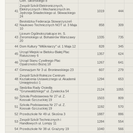
Gen. Sikorskiego 8
Zespół Szkół Elektronicznych,
Elektrycznych i Mechanicznych im.
41
1019
444
Jędrzeja Śniadeckiego ul. Słowackiego
24
Beskidzka Federacja Stowarzyszeń
42
Naukowo Technicznych NOT ul. 3 Maja
858
309
10
Liceum Ogólnokształcące im. S.
43
Żeromskiego ul. Bohaterów Warszawy
1335
735
20
44
Dom Kultury "Włókniarzy" ul. 1 Maja 12
828
345
Urząd Miejski w Bielsku-Białej Plac
45
1357
624
Ratuszowy 6
Urząd Stanu Cywilnego Plac
46
1267
641
Opatrzności Bożej 18
47
Gimnazjum Nr 3 ul. Broniewskiego 23
607
279
Zespół Szkół Rolnicze Centrum
48
Kształcenia Ustawicznego ul. Akademii
1294
653
Umiejętności 1
Siedziba Rady Osiedla
49
2124
1055
"Grunwaldzkiego" ul. Żywiecka 54
Szkoła Podstawowa Nr 27 ul. Z.
50
1503
809
Kossak-Szczuckiej 19
Szkoła Podstawowa Nr 27 ul. Z.
51
1192
570
Kossak-Szczuckiej 19
52
Przedszkole Nr 49 ul. Skośna 3
1887
886
Zespół Szkół Technicznych i
53
1284
554
Handlowych ul. Lompy 11
54
Przedszkole Nr 38 ul. Grażyny 19
1040
566