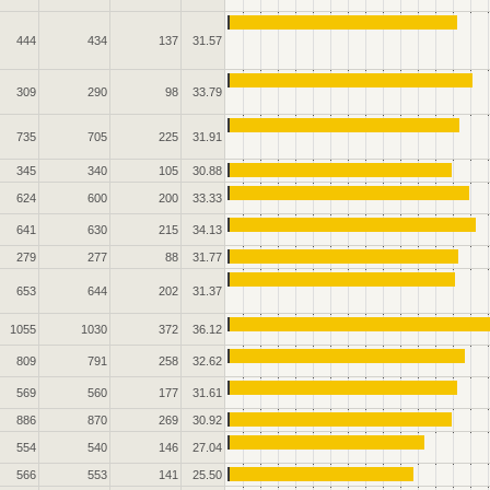
444
434
137
31.57
309
290
98
33.79
735
705
225
31.91
345
340
105
30.88
624
600
200
33.33
641
630
215
34.13
279
277
88
31.77
653
644
202
31.37
1055
1030
372
36.12
809
791
258
32.62
569
560
177
31.61
886
870
269
30.92
554
540
146
27.04
566
553
141
25.50