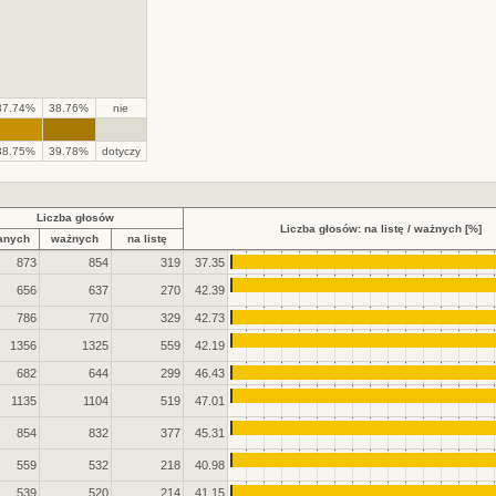
37.74%
38.76%
nie
.
.
38.75%
39.78%
dotyczy
Liczba głosów
Liczba głosów: na listę / ważnych [%]
anych
ważnych
na listę
873
854
319
37.35
656
637
270
42.39
786
770
329
42.73
1356
1325
559
42.19
682
644
299
46.43
1135
1104
519
47.01
854
832
377
45.31
559
532
218
40.98
539
520
214
41.15