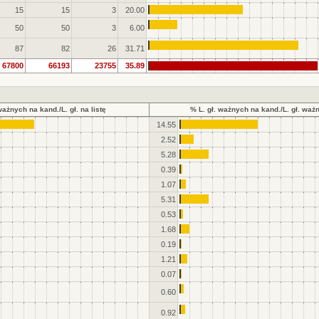
15
15
3
20.00
50
50
3
6.00
87
82
26
31.71
67800
66193
23755
35.89
ważnych na kand./L. gł. na listę
% L. gł. ważnych na kand./L. gł. waż
14.55
2.52
5.28
0.39
1.07
5.31
0.53
1.68
0.19
1.21
0.07
0.60
0.92