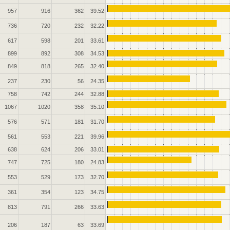
957
916
362
39.52
736
720
232
32.22
617
598
201
33.61
899
892
308
34.53
849
818
265
32.40
237
230
56
24.35
758
742
244
32.88
1067
1020
358
35.10
576
571
181
31.70
561
553
221
39.96
638
624
206
33.01
747
725
180
24.83
553
529
173
32.70
361
354
123
34.75
813
791
266
33.63
206
187
63
33.69