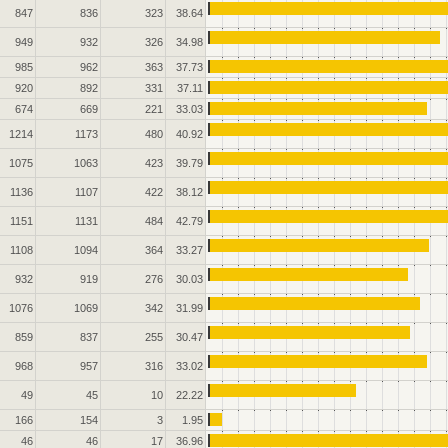
847
836
323
38.64
949
932
326
34.98
985
962
363
37.73
920
892
331
37.11
674
669
221
33.03
1214
1173
480
40.92
1075
1063
423
39.79
1136
1107
422
38.12
1151
1131
484
42.79
1108
1094
364
33.27
932
919
276
30.03
1076
1069
342
31.99
859
837
255
30.47
968
957
316
33.02
49
45
10
22.22
166
154
3
1.95
46
46
17
36.96