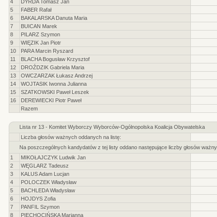
4
DYRDA Tomasz Jan
5
FABER Rafał
6
BAKALARSKA Danuta Maria
7
BUICAN Marek
8
PILARZ Szymon
9
WIĘZIK Jan Piotr
10
PARA Marcin Ryszard
11
BLACHA Bogusław Krzysztof
12
DROŹDZIK Gabriela Maria
13
OWCZARZAK Łukasz Andrzej
14
WOJTASIK Iwonna Julianna
15
SZATKOWSKI Paweł Leszek
16
DEREWIECKI Piotr Paweł
Razem
Lista nr 13 - Komitet Wyborczy Wyborców-Ogólnopolska Koalicja Obywatelska
Liczba głosów ważnych oddanych na listę:
Na poszczególnych kandydatów z tej listy oddano następujące liczby głosów ważny
1
MIKOŁAJCZYK Ludwik Jan
2
WĘGLARZ Tadeusz
3
KALUS Adam Lucjan
4
POLOCZEK Władysław
5
BACHLEDA Władysław
6
HOJDYS Zofia
7
PANFIL Szymon
8
PIECHOCIŃSKA Marianna