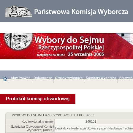
Akty Prawne
Dokumenty
Organy wyborcze
Komitety wyborcze
Frekwen
Protokół komisji obwodowej
WYBORY DO SEJMU RZECZYPOSPOLITEJ POLSKIEJ
Kod terytorialny gminy
246101
Sziedziba Obwodowej Komisji
Beskidzka Federacja Stowarzyszeń Naukowo Technic
Wyborczej (adres)