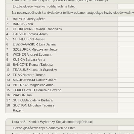
Lista nr 4 - Komitet Wyborczy Partii Demokratycznej-demokraci.pl
Liczba głosów ważnych oddanych na listę:
Na poszczególnych kandydatów z tej listy oddano następujące liczby głosów ważny
1
BATYCKI Jerzy Józef
2
BARCIK Zofia
3
DUDKOWIAK Edward Franciszek
4
HACZEK Tomasz Adam
5
NEHREBECKI Roman
6
LISZKA-GĄSIOR Ewa Janina
7
SZCZUREK Mieczysław Jerzy
8
WICHER Andrzej Zygmunt
9
KUBICA Barbara Anna
10
BAŃCZYK Roman Tadeusz
11
FRASUNEK Leszek Stanisław
12
FIJAK Barbara Teresa
13
MACIEJEWSKI Dariusz Józef
14
PIETRZAK Magdalena Anna
15
TEKIELI-ZYCH Dominika Bożena
16
WADOŃ Jan
17
SOJKA Magdalena Barbara
18
SUCHOŃ Mirosław Tadeusz
Razem
Lista nr 5 - Komitet Wyborczy Socjaldemokracji Polskiej
Liczba głosów ważnych oddanych na listę: