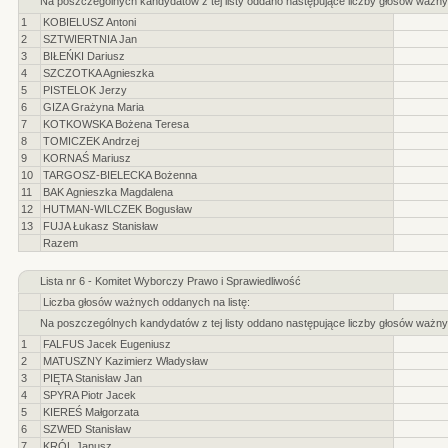
Na poszczególnych kandydatów z tej listy oddano następujące liczby głosów ważny
1
KOBIELUSZ Antoni
2
SZTWIERTNIA Jan
3
BIŁEŃKI Dariusz
4
SZCZOTKA Agnieszka
5
PISTELOK Jerzy
6
GIZA Grażyna Maria
7
KOTKOWSKA Bożena Teresa
8
TOMICZEK Andrzej
9
KORNAŚ Mariusz
10
TARGOSZ-BIELECKA Bożenna
11
BAK Agnieszka Magdalena
12
HUTMAN-WILCZEK Bogusław
13
FUJA Łukasz Stanisław
Razem
Lista nr 6 - Komitet Wyborczy Prawo i Sprawiedliwość
Liczba głosów ważnych oddanych na listę:
Na poszczególnych kandydatów z tej listy oddano następujące liczby głosów ważny
1
FALFUS Jacek Eugeniusz
2
MATUSZNY Kazimierz Władysław
3
PIĘTA Stanisław Jan
4
SPYRA Piotr Jacek
5
KIEREŚ Małgorzata
6
SZWED Stanisław
7
KRÓL Janusz