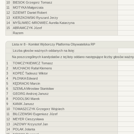
10
BIESOK Grzegorz Tomasz
11
MOTYKA Małgorzata
12
DZIEWIT Daniel Robert
13
KIERZKOWSKI Ryszard Jerzy
14
MYŚLIWIEC-MROWIEC Aurelia Katarzyna
15
ABRAMCZYK Józef
Razem
Lista nr 8 - Komitet Wyborczy Platforma Obywatelska RP
Liczba głosów ważnych oddanych na listę:
Na poszczególnych kandydatów z tej listy oddano następujące liczby głosów ważny
1
TOMCZYKIEWICZ Tomasz
2
MUCHACKI Rafał Klemens
3
KOPEĆ Tadeusz Wiktor
4
PŁONKA Edward
5
KĘDRACKI Marcin
6
SZEMLA Mirosław Stanisław
7
GEORG Andrzej Janusz
8
PODOLSKI Marek
9
KANIK Janusz
10
TOMASZCZYK Grzegorz Wojciech
11
BILCZEWSKI Eugeniusz Józef
12
MEYER Cieszysława
13
JAZOWY Krzysztof Jan
14
POLAK Jolanta