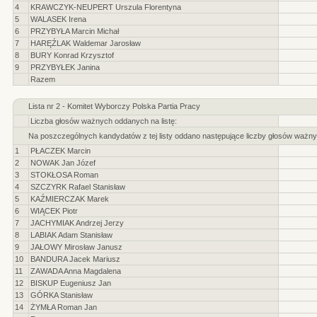
4
KRAWCZYK-NEUPERT Urszula Florentyna
5
WALASEK Irena
6
PRZYBYŁA Marcin Michał
7
HARĘŹLAK Waldemar Jarosław
8
BURY Konrad Krzysztof
9
PRZYBYŁEK Janina
Razem
Lista nr 2 - Komitet Wyborczy Polska Partia Pracy
Liczba głosów ważnych oddanych na listę:
Na poszczególnych kandydatów z tej listy oddano następujące liczby głosów ważny
1
PŁACZEK Marcin
2
NOWAK Jan Józef
3
STOKŁOSA Roman
4
SZCZYRK Rafael Stanisław
5
KAŹMIERCZAK Marek
6
WIĄCEK Piotr
7
JACHYMIAK Andrzej Jerzy
8
LABIAK Adam Stanisław
9
JAŁOWY Mirosław Janusz
10
BANDURA Jacek Mariusz
11
ZAWADA Anna Magdalena
12
BISKUP Eugeniusz Jan
13
GÓRKA Stanisław
14
ŻYMŁA Roman Jan