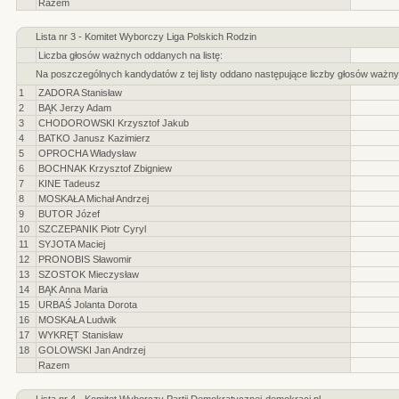
Razem
Lista nr 3 - Komitet Wyborczy Liga Polskich Rodzin
Liczba głosów ważnych oddanych na listę:
Na poszczególnych kandydatów z tej listy oddano następujące liczby głosów ważny
1
ZADORA Stanisław
2
BĄK Jerzy Adam
3
CHODOROWSKI Krzysztof Jakub
4
BATKO Janusz Kazimierz
5
OPROCHA Władysław
6
BOCHNAK Krzysztof Zbigniew
7
KINE Tadeusz
8
MOSKAŁA Michał Andrzej
9
BUTOR Józef
10
SZCZEPANIK Piotr Cyryl
11
SYJOTA Maciej
12
PRONOBIS Sławomir
13
SZOSTOK Mieczysław
14
BĄK Anna Maria
15
URBAŚ Jolanta Dorota
16
MOSKAŁA Ludwik
17
WYKRĘT Stanisław
18
GOLOWSKI Jan Andrzej
Razem