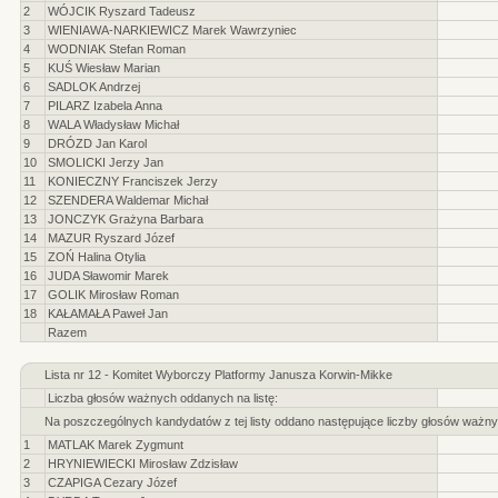
2
WÓJCIK Ryszard Tadeusz
3
WIENIAWA-NARKIEWICZ Marek Wawrzyniec
4
WODNIAK Stefan Roman
5
KUŚ Wiesław Marian
6
SADLOK Andrzej
7
PILARZ Izabela Anna
8
WALA Władysław Michał
9
DRÓZD Jan Karol
10
SMOLICKI Jerzy Jan
11
KONIECZNY Franciszek Jerzy
12
SZENDERA Waldemar Michał
13
JONCZYK Grażyna Barbara
14
MAZUR Ryszard Józef
15
ZOŃ Halina Otylia
16
JUDA Sławomir Marek
17
GOLIK Mirosław Roman
18
KAŁAMAŁA Paweł Jan
Razem
Lista nr 12 - Komitet Wyborczy Platformy Janusza Korwin-Mikke
Liczba głosów ważnych oddanych na listę:
Na poszczególnych kandydatów z tej listy oddano następujące liczby głosów ważny
1
MATLAK Marek Zygmunt
2
HRYNIEWIECKI Mirosław Zdzisław
3
CZAPIGA Cezary Józef