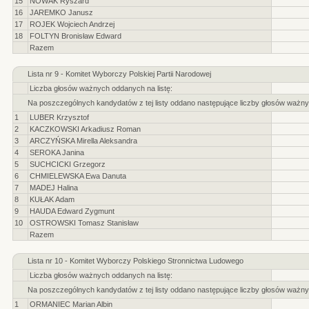
15
NOWAK Ryszard
16
JAREMKO Janusz
17
ROJEK Wojciech Andrzej
18
FOLTYN Bronisław Edward
Razem
Lista nr 9 - Komitet Wyborczy Polskiej Partii Narodowej
Liczba głosów ważnych oddanych na listę:
Na poszczególnych kandydatów z tej listy oddano następujące liczby głosów ważny
1
LUBER Krzysztof
2
KACZKOWSKI Arkadiusz Roman
3
ARCZYŃSKA Mirella Aleksandra
4
SEROKA Janina
5
SUCHCICKI Grzegorz
6
CHMIELEWSKA Ewa Danuta
7
MADEJ Halina
8
KUŁAK Adam
9
HAUDA Edward Zygmunt
10
OSTROWSKI Tomasz Stanisław
Razem
Lista nr 10 - Komitet Wyborczy Polskiego Stronnictwa Ludowego
Liczba głosów ważnych oddanych na listę:
Na poszczególnych kandydatów z tej listy oddano następujące liczby głosów ważny
1
ORMANIEC Marian Albin