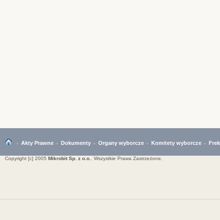
Akty Prawne
Dokumenty
Organy wyborcze
Komitety wyborcze
Fre
Copyright [c] 2005
Mikrobit Sp. z o.o.
. Wszystkie Prawa Zastrzeżone.