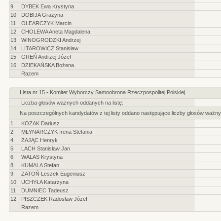
9
DYBEK Ewa Krystyna
10
DOBIJA Grażyna
11
OLEARCZYK Marcin
12
CHOLEWA Aneta Magdalena
13
WINOGRODZKI Andrzej
14
LITAROWICZ Stanisław
15
GREŃ Andrzej Józef
16
DZIEKAŃSKA Bożena
Razem
Lista nr 15 - Komitet Wyborczy Samoobrona Rzeczpospolitej Polskiej
Liczba głosów ważnych oddanych na listę:
Na poszczególnych kandydatów z tej listy oddano następujące liczby głosów ważny
1
KOZAK Dariusz
2
MŁYNARCZYK Irena Stefania
4
ZAJĄC Henryk
5
LACH Stanisław Jan
6
WALAS Krystyna
8
KUMALA Stefan
9
ZATOŃ Leszek Eugeniusz
10
UCHYŁA Katarzyna
11
DUMNIEC Tadeusz
12
PISZCZEK Radosław Józef
Razem