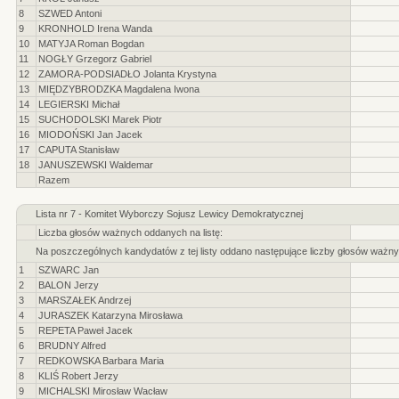
8
SZWED Antoni
9
KRONHOLD Irena Wanda
10
MATYJA Roman Bogdan
11
NOGŁY Grzegorz Gabriel
12
ZAMORA-PODSIADŁO Jolanta Krystyna
13
MIĘDZYBRODZKA Magdalena Iwona
14
LEGIERSKI Michał
15
SUCHODOLSKI Marek Piotr
16
MIODOŃSKI Jan Jacek
17
CAPUTA Stanisław
18
JANUSZEWSKI Waldemar
Razem
Lista nr 7 - Komitet Wyborczy Sojusz Lewicy Demokratycznej
Liczba głosów ważnych oddanych na listę:
Na poszczególnych kandydatów z tej listy oddano następujące liczby głosów ważny
1
SZWARC Jan
2
BALON Jerzy
3
MARSZAŁEK Andrzej
4
JURASZEK Katarzyna Mirosława
5
REPETA Paweł Jacek
6
BRUDNY Alfred
7
REDKOWSKA Barbara Maria
8
KLIŚ Robert Jerzy
9
MICHALSKI Mirosław Wacław