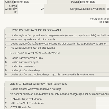
Gmina
Bielsko-Biała
Powiat
Bielsko-Biała
Okręg
wyborczy
27
Okręgowa Komisja Wyborcza
Bi
nr
ZESTAWIENIE 
na okręg
I. ROZLICZENIE KART DO GŁOSOWANIA
1.
Liczba wyborców uprawionych do głosowania (umieszczonych w spisie) w chwili z
2.
Komisja otrzymała kart do głosowania
3.
Liczba wyborców, którym wydano karty do głosowania (liczba podpisów w spisie)
4.
Nie wykorzystano kart do głosowania
II. USTALENIE WYNIKÓW GŁOSOWANIA
5.
Liczba kart wyjętych z urny
6.
Liczba kart nieważnych
7.
Liczba kart ważnych
8.
Liczba głosów nieważnych
9.
Liczba głosów ważnych oddanych łącznie na wszystkie listy okręgowe
Lista nr 1 - Komitet Wyborczy Ruch Patriotyczny
Liczba głosów ważnych oddanych na listę:
Na poszczególnych kandydatów z tej listy oddano następujące liczby głosów ważny
1
DZIWAK Krzysztof Marian
2
MALINOWSKA Rozalia Anna
3
CZYŻ Rinaldo Jan