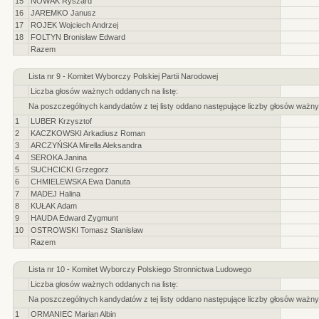
15
NOWAK Ryszard
16
JAREMKO Janusz
17
ROJEK Wojciech Andrzej
18
FOLTYN Bronisław Edward
Razem
Lista nr 9 - Komitet Wyborczy Polskiej Partii Narodowej
Liczba głosów ważnych oddanych na listę:
Na poszczególnych kandydatów z tej listy oddano następujące liczby głosów ważny
1
LUBER Krzysztof
2
KACZKOWSKI Arkadiusz Roman
3
ARCZYŃSKA Mirella Aleksandra
4
SEROKA Janina
5
SUCHCICKI Grzegorz
6
CHMIELEWSKA Ewa Danuta
7
MADEJ Halina
8
KUŁAK Adam
9
HAUDA Edward Zygmunt
10
OSTROWSKI Tomasz Stanisław
Razem
Lista nr 10 - Komitet Wyborczy Polskiego Stronnictwa Ludowego
Liczba głosów ważnych oddanych na listę:
Na poszczególnych kandydatów z tej listy oddano następujące liczby głosów ważny
1
ORMANIEC Marian Albin