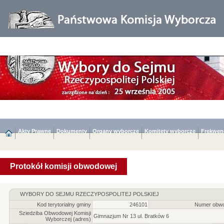
Akty Prawne
Dokumenty
Organy wyborcze
Komitety wyborcze
Frekwen
Protokół komisji obwodowej
WYBORY DO SEJMU RZECZYPOSPOLITEJ POLSKIEJ
Kod terytorialny gminy
246101
Numer obwo
Sziedziba Obwodowej Komisji
Gimnazjum Nr 13 ul. Bratków 6
Wyborczej (adres)