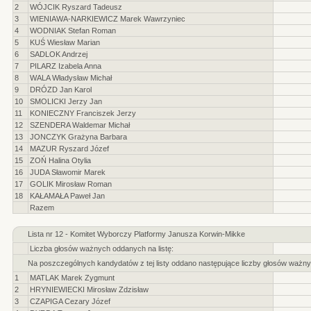
2
WÓJCIK Ryszard Tadeusz
3
WIENIAWA-NARKIEWICZ Marek Wawrzyniec
4
WODNIAK Stefan Roman
5
KUŚ Wiesław Marian
6
SADLOK Andrzej
7
PILARZ Izabela Anna
8
WALA Władysław Michał
9
DRÓZD Jan Karol
10
SMOLICKI Jerzy Jan
11
KONIECZNY Franciszek Jerzy
12
SZENDERA Waldemar Michał
13
JONCZYK Grażyna Barbara
14
MAZUR Ryszard Józef
15
ZOŃ Halina Otylia
16
JUDA Sławomir Marek
17
GOLIK Mirosław Roman
18
KAŁAMAŁA Paweł Jan
Razem
Lista nr 12 - Komitet Wyborczy Platformy Janusza Korwin-Mikke
Liczba głosów ważnych oddanych na listę:
Na poszczególnych kandydatów z tej listy oddano następujące liczby głosów ważny
1
MATLAK Marek Zygmunt
2
HRYNIEWIECKI Mirosław Zdzisław
3
CZAPIGA Cezary Józef