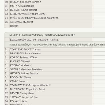
10
BIESOK Grzegorz Tomasz
11
MOTYKA Małgorzata
12
DZIEWIT Daniel Robert
13
KIERZKOWSKI Ryszard Jerzy
14
MYŚLIWIEC-MROWIEC Aurelia Katarzyna
15
ABRAMCZYK Józef
Razem
Lista nr 8 - Komitet Wyborczy Platforma Obywatelska RP
Liczba głosów ważnych oddanych na listę:
Na poszczególnych kandydatów z tej listy oddano następujące liczby głosów ważny
1
TOMCZYKIEWICZ Tomasz
2
MUCHACKI Rafał Klemens
3
KOPEĆ Tadeusz Wiktor
4
PŁONKA Edward
5
KĘDRACKI Marcin
6
SZEMLA Mirosław Stanisław
7
GEORG Andrzej Janusz
8
PODOLSKI Marek
9
KANIK Janusz
10
TOMASZCZYK Grzegorz Wojciech
11
BILCZEWSKI Eugeniusz Józef
12
MEYER Cieszysława
13
JAZOWY Krzysztof Jan
14
POLAK Jolanta