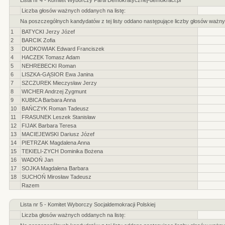
Lista nr 4 - Komitet Wyborczy Partii Demokratycznej-demokraci.pl
Liczba głosów ważnych oddanych na listę:
Na poszczególnych kandydatów z tej listy oddano następujące liczby głosów ważny
1
BATYCKI Jerzy Józef
2
BARCIK Zofia
3
DUDKOWIAK Edward Franciszek
4
HACZEK Tomasz Adam
5
NEHREBECKI Roman
6
LISZKA-GĄSIOR Ewa Janina
7
SZCZUREK Mieczysław Jerzy
8
WICHER Andrzej Zygmunt
9
KUBICA Barbara Anna
10
BAŃCZYK Roman Tadeusz
11
FRASUNEK Leszek Stanisław
12
FIJAK Barbara Teresa
13
MACIEJEWSKI Dariusz Józef
14
PIETRZAK Magdalena Anna
15
TEKIELI-ZYCH Dominika Bożena
16
WADOŃ Jan
17
SOJKA Magdalena Barbara
18
SUCHOŃ Mirosław Tadeusz
Razem
Lista nr 5 - Komitet Wyborczy Socjaldemokracji Polskiej
Liczba głosów ważnych oddanych na listę: