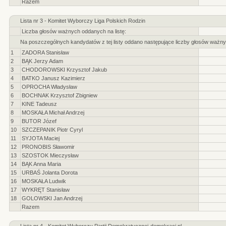
Razem
Lista nr 3 - Komitet Wyborczy Liga Polskich Rodzin
Liczba głosów ważnych oddanych na listę:
Na poszczególnych kandydatów z tej listy oddano następujące liczby głosów ważny
1
ZADORA Stanisław
2
BĄK Jerzy Adam
3
CHODOROWSKI Krzysztof Jakub
4
BATKO Janusz Kazimierz
5
OPROCHA Władysław
6
BOCHNAK Krzysztof Zbigniew
7
KINE Tadeusz
8
MOSKAŁA Michał Andrzej
9
BUTOR Józef
10
SZCZEPANIK Piotr Cyryl
11
SYJOTA Maciej
12
PRONOBIS Sławomir
13
SZOSTOK Mieczysław
14
BĄK Anna Maria
15
URBAŚ Jolanta Dorota
16
MOSKAŁA Ludwik
17
WYKRĘT Stanisław
18
GOLOWSKI Jan Andrzej
Razem