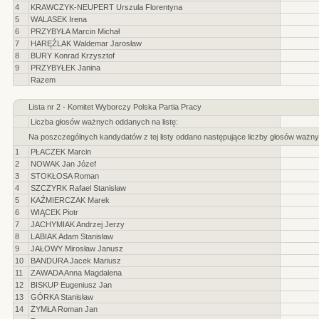
4
KRAWCZYK-NEUPERT Urszula Florentyna
5
WALASEK Irena
6
PRZYBYŁA Marcin Michał
7
HARĘŹLAK Waldemar Jarosław
8
BURY Konrad Krzysztof
9
PRZYBYŁEK Janina
Razem
Lista nr 2 - Komitet Wyborczy Polska Partia Pracy
Liczba głosów ważnych oddanych na listę:
Na poszczególnych kandydatów z tej listy oddano następujące liczby głosów ważny
1
PŁACZEK Marcin
2
NOWAK Jan Józef
3
STOKŁOSA Roman
4
SZCZYRK Rafael Stanisław
5
KAŹMIERCZAK Marek
6
WIĄCEK Piotr
7
JACHYMIAK Andrzej Jerzy
8
LABIAK Adam Stanisław
9
JAŁOWY Mirosław Janusz
10
BANDURA Jacek Mariusz
11
ZAWADA Anna Magdalena
12
BISKUP Eugeniusz Jan
13
GÓRKA Stanisław
14
ŻYMŁA Roman Jan