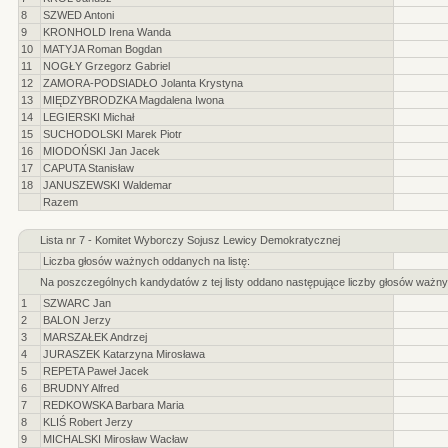
8
SZWED Antoni
9
KRONHOLD Irena Wanda
10
MATYJA Roman Bogdan
11
NOGŁY Grzegorz Gabriel
12
ZAMORA-PODSIADŁO Jolanta Krystyna
13
MIĘDZYBRODZKA Magdalena Iwona
14
LEGIERSKI Michał
15
SUCHODOLSKI Marek Piotr
16
MIODOŃSKI Jan Jacek
17
CAPUTA Stanisław
18
JANUSZEWSKI Waldemar
Razem
Lista nr 7 - Komitet Wyborczy Sojusz Lewicy Demokratycznej
Liczba głosów ważnych oddanych na listę:
Na poszczególnych kandydatów z tej listy oddano następujące liczby głosów ważny
1
SZWARC Jan
2
BALON Jerzy
3
MARSZAŁEK Andrzej
4
JURASZEK Katarzyna Mirosława
5
REPETA Paweł Jacek
6
BRUDNY Alfred
7
REDKOWSKA Barbara Maria
8
KLIŚ Robert Jerzy
9
MICHALSKI Mirosław Wacław