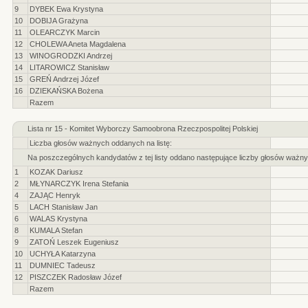
9
DYBEK Ewa Krystyna
10
DOBIJA Grażyna
11
OLEARCZYK Marcin
12
CHOLEWA Aneta Magdalena
13
WINOGRODZKI Andrzej
14
LITAROWICZ Stanisław
15
GREŃ Andrzej Józef
16
DZIEKAŃSKA Bożena
Razem
Lista nr 15 - Komitet Wyborczy Samoobrona Rzeczpospolitej Polskiej
Liczba głosów ważnych oddanych na listę:
Na poszczególnych kandydatów z tej listy oddano następujące liczby głosów ważny
1
KOZAK Dariusz
2
MŁYNARCZYK Irena Stefania
4
ZAJĄC Henryk
5
LACH Stanisław Jan
6
WALAS Krystyna
8
KUMALA Stefan
9
ZATOŃ Leszek Eugeniusz
10
UCHYŁA Katarzyna
11
DUMNIEC Tadeusz
12
PISZCZEK Radosław Józef
Razem