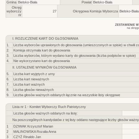
Gmina
Bielsko-Biała
Powiat
Bielsko-Biała
Okręg
wyborczy
27
Okręgowa Komisja Wyborcza
Bielsko-Biała
nr
ZESTAWIENIE 
na okręg
I. ROZLICZENIE KART DO GŁOSOWANIA
1.
Liczba wyborców uprawionych do głosowania (umieszczonych w spisie) w chwili z
2.
Komisja otrzymała kart do głosowania
3.
Liczba wyborców, którym wydano karty do głosowania (liczba podpisów w spisie)
4.
Nie wykorzystano kart do głosowania
II. USTALENIE WYNIKÓW GŁOSOWANIA
5.
Liczba kart wyjętych z urny
6.
Liczba kart nieważnych
7.
Liczba kart ważnych
8.
Liczba głosów nieważnych
9.
Liczba głosów ważnych oddanych łącznie na wszystkie listy okręgowe
Lista nr 1 - Komitet Wyborczy Ruch Patriotyczny
Liczba głosów ważnych oddanych na listę:
Na poszczególnych kandydatów z tej listy oddano następujące liczby głosów ważny
1
DZIWAK Krzysztof Marian
2
MALINOWSKA Rozalia Anna
3
CZYŻ Rinaldo Jan