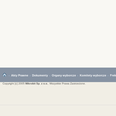
Akty Prawne
Dokumenty
Organy wyborcze
Komitety wyborcze
Fre
Copyright [c] 2005
Mikrobit Sp. z o.o.
. Wszystkie Prawa Zastrzeżone.