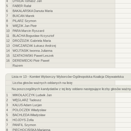
4
DYRDA Tomasz Jan
5
FABER Rafał
6
BAKALARSKA Danuta Maria
7
BUICAN Marek
8
PILARZ Szymon
9
WIĘZIK Jan Piotr
10
PARA Marcin Ryszard
11
BLACHA Bogusław Krzysztof
12
DROŹDZIK Gabriela Maria
13
OWCZARZAK Łukasz Andrzej
14
WOJTASIK Iwonna Julianna
15
SZATKOWSKI Paweł Leszek
16
DEREWIECKI Piotr Paweł
Razem
Lista nr 13 - Komitet Wyborczy Wyborców-Ogólnopolska Koalicja Obywatelska
Liczba głosów ważnych oddanych na listę:
Na poszczególnych kandydatów z tej listy oddano następujące liczby głosów ważny
1
MIKOŁAJCZYK Ludwik Jan
2
WĘGLARZ Tadeusz
3
KALUS Adam Lucjan
4
POLOCZEK Władysław
5
BACHLEDA Władysław
6
HOJDYS Zofia
7
PANFIL Szymon
8
PIECHOCIŃSKA Marianna