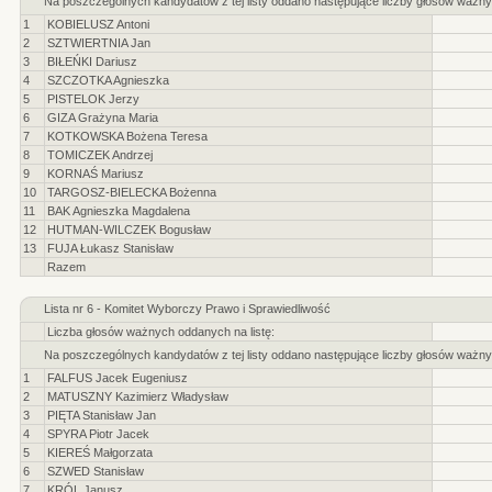
Na poszczególnych kandydatów z tej listy oddano następujące liczby głosów ważny
1
KOBIELUSZ Antoni
2
SZTWIERTNIA Jan
3
BIŁEŃKI Dariusz
4
SZCZOTKA Agnieszka
5
PISTELOK Jerzy
6
GIZA Grażyna Maria
7
KOTKOWSKA Bożena Teresa
8
TOMICZEK Andrzej
9
KORNAŚ Mariusz
10
TARGOSZ-BIELECKA Bożenna
11
BAK Agnieszka Magdalena
12
HUTMAN-WILCZEK Bogusław
13
FUJA Łukasz Stanisław
Razem
Lista nr 6 - Komitet Wyborczy Prawo i Sprawiedliwość
Liczba głosów ważnych oddanych na listę:
Na poszczególnych kandydatów z tej listy oddano następujące liczby głosów ważny
1
FALFUS Jacek Eugeniusz
2
MATUSZNY Kazimierz Władysław
3
PIĘTA Stanisław Jan
4
SPYRA Piotr Jacek
5
KIEREŚ Małgorzata
6
SZWED Stanisław
7
KRÓL Janusz