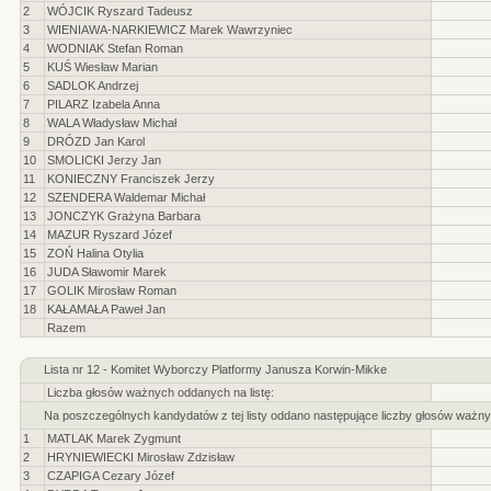
2
WÓJCIK Ryszard Tadeusz
3
WIENIAWA-NARKIEWICZ Marek Wawrzyniec
4
WODNIAK Stefan Roman
5
KUŚ Wiesław Marian
6
SADLOK Andrzej
7
PILARZ Izabela Anna
8
WALA Władysław Michał
9
DRÓZD Jan Karol
10
SMOLICKI Jerzy Jan
11
KONIECZNY Franciszek Jerzy
12
SZENDERA Waldemar Michał
13
JONCZYK Grażyna Barbara
14
MAZUR Ryszard Józef
15
ZOŃ Halina Otylia
16
JUDA Sławomir Marek
17
GOLIK Mirosław Roman
18
KAŁAMAŁA Paweł Jan
Razem
Lista nr 12 - Komitet Wyborczy Platformy Janusza Korwin-Mikke
Liczba głosów ważnych oddanych na listę:
Na poszczególnych kandydatów z tej listy oddano następujące liczby głosów ważny
1
MATLAK Marek Zygmunt
2
HRYNIEWIECKI Mirosław Zdzisław
3
CZAPIGA Cezary Józef