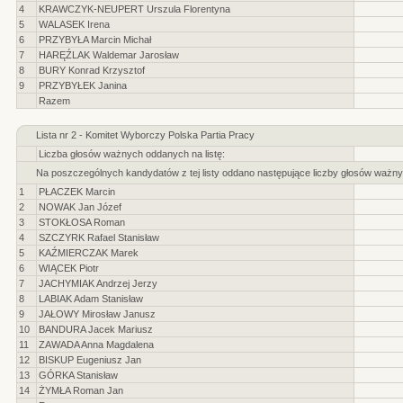
4
KRAWCZYK-NEUPERT Urszula Florentyna
5
WALASEK Irena
6
PRZYBYŁA Marcin Michał
7
HARĘŹLAK Waldemar Jarosław
8
BURY Konrad Krzysztof
9
PRZYBYŁEK Janina
Razem
Lista nr 2 - Komitet Wyborczy Polska Partia Pracy
Liczba głosów ważnych oddanych na listę:
Na poszczególnych kandydatów z tej listy oddano następujące liczby głosów ważny
1
PŁACZEK Marcin
2
NOWAK Jan Józef
3
STOKŁOSA Roman
4
SZCZYRK Rafael Stanisław
5
KAŹMIERCZAK Marek
6
WIĄCEK Piotr
7
JACHYMIAK Andrzej Jerzy
8
LABIAK Adam Stanisław
9
JAŁOWY Mirosław Janusz
10
BANDURA Jacek Mariusz
11
ZAWADA Anna Magdalena
12
BISKUP Eugeniusz Jan
13
GÓRKA Stanisław
14
ŻYMŁA Roman Jan