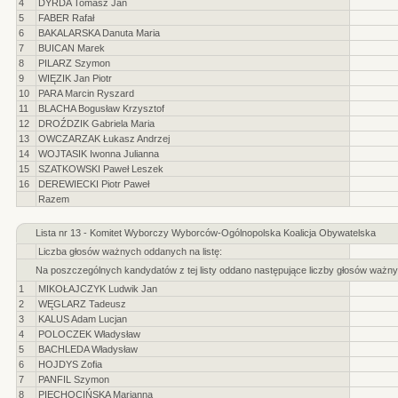
4
DYRDA Tomasz Jan
5
FABER Rafał
6
BAKALARSKA Danuta Maria
7
BUICAN Marek
8
PILARZ Szymon
9
WIĘZIK Jan Piotr
10
PARA Marcin Ryszard
11
BLACHA Bogusław Krzysztof
12
DROŹDZIK Gabriela Maria
13
OWCZARZAK Łukasz Andrzej
14
WOJTASIK Iwonna Julianna
15
SZATKOWSKI Paweł Leszek
16
DEREWIECKI Piotr Paweł
Razem
Lista nr 13 - Komitet Wyborczy Wyborców-Ogólnopolska Koalicja Obywatelska
Liczba głosów ważnych oddanych na listę:
Na poszczególnych kandydatów z tej listy oddano następujące liczby głosów ważny
1
MIKOŁAJCZYK Ludwik Jan
2
WĘGLARZ Tadeusz
3
KALUS Adam Lucjan
4
POLOCZEK Władysław
5
BACHLEDA Władysław
6
HOJDYS Zofia
7
PANFIL Szymon
8
PIECHOCIŃSKA Marianna