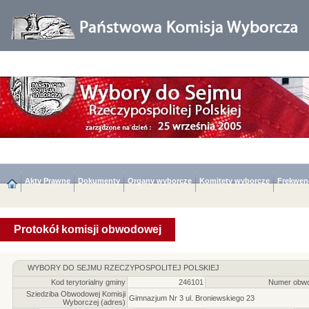
Akty Prawne
Dokumenty
Organy wyborcze
Komitety wyborcze
Frekwen
Protokół komisji obwodowej
WYBORY DO SEJMU RZECZYPOSPOLITEJ POLSKIEJ
Kod terytorialny gminy
246101
Numer obwo
Sziedziba Obwodowej Komisji
Gimnazjum Nr 3 ul. Broniewskiego 23
Wyborczej (adres)