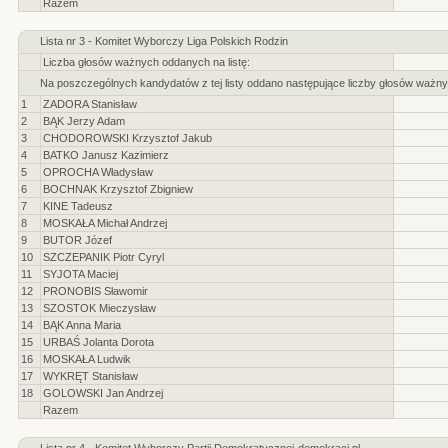
Razem
Lista nr 3 - Komitet Wyborczy Liga Polskich Rodzin
Liczba głosów ważnych oddanych na listę:
Na poszczególnych kandydatów z tej listy oddano następujące liczby głosów ważny
1
ZADORA Stanisław
2
BĄK Jerzy Adam
3
CHODOROWSKI Krzysztof Jakub
4
BATKO Janusz Kazimierz
5
OPROCHA Władysław
6
BOCHNAK Krzysztof Zbigniew
7
KINE Tadeusz
8
MOSKAŁA Michał Andrzej
9
BUTOR Józef
10
SZCZEPANIK Piotr Cyryl
11
SYJOTA Maciej
12
PRONOBIS Sławomir
13
SZOSTOK Mieczysław
14
BĄK Anna Maria
15
URBAŚ Jolanta Dorota
16
MOSKAŁA Ludwik
17
WYKRĘT Stanisław
18
GOLOWSKI Jan Andrzej
Razem