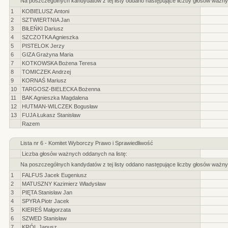
Na poszczególnych kandydatów z tej listy oddano następujące liczby głosów ważny
1
KOBIELUSZ Antoni
2
SZTWIERTNIA Jan
3
BIŁEŃKI Dariusz
4
SZCZOTKA Agnieszka
5
PISTELOK Jerzy
6
GIZA Grażyna Maria
7
KOTKOWSKA Bożena Teresa
8
TOMICZEK Andrzej
9
KORNAŚ Mariusz
10
TARGOSZ-BIELECKA Bożenna
11
BAK Agnieszka Magdalena
12
HUTMAN-WILCZEK Bogusław
13
FUJA Łukasz Stanisław
Razem
Lista nr 6 - Komitet Wyborczy Prawo i Sprawiedliwość
Liczba głosów ważnych oddanych na listę:
Na poszczególnych kandydatów z tej listy oddano następujące liczby głosów ważny
1
FALFUS Jacek Eugeniusz
2
MATUSZNY Kazimierz Władysław
3
PIĘTA Stanisław Jan
4
SPYRA Piotr Jacek
5
KIEREŚ Małgorzata
6
SZWED Stanisław
7
KRÓL Janusz