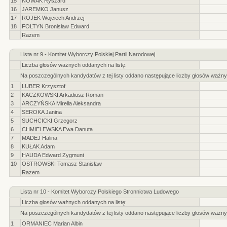
15
NOWAK Ryszard
16
JAREMKO Janusz
17
ROJEK Wojciech Andrzej
18
FOLTYN Bronisław Edward
Razem
Lista nr 9 - Komitet Wyborczy Polskiej Partii Narodowej
Liczba głosów ważnych oddanych na listę:
Na poszczególnych kandydatów z tej listy oddano następujące liczby głosów ważny
1
LUBER Krzysztof
2
KACZKOWSKI Arkadiusz Roman
3
ARCZYŃSKA Mirella Aleksandra
4
SEROKA Janina
5
SUCHCICKI Grzegorz
6
CHMIELEWSKA Ewa Danuta
7
MADEJ Halina
8
KUŁAK Adam
9
HAUDA Edward Zygmunt
10
OSTROWSKI Tomasz Stanisław
Razem
Lista nr 10 - Komitet Wyborczy Polskiego Stronnictwa Ludowego
Liczba głosów ważnych oddanych na listę:
Na poszczególnych kandydatów z tej listy oddano następujące liczby głosów ważny
1
ORMANIEC Marian Albin