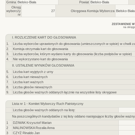
Gmina
Bielsko-Biała
Powiat
Bielsko-Biała
Okręg
wyborczy
27
Okręgowa Komisja Wyborcza
Bielsko-Biała
nr
ZESTAWIENIE 
na okręg
I. ROZLICZENIE KART DO GŁOSOWANIA
1.
Liczba wyborców uprawionych do głosowania (umieszczonych w spisie) w chwili z
2.
Komisja otrzymała kart do głosowania
3.
Liczba wyborców, którym wydano karty do głosowania (liczba podpisów w spisie)
4.
Nie wykorzystano kart do głosowania
II. USTALENIE WYNIKÓW GŁOSOWANIA
5.
Liczba kart wyjętych z urny
6.
Liczba kart nieważnych
7.
Liczba kart ważnych
8.
Liczba głosów nieważnych
9.
Liczba głosów ważnych oddanych łącznie na wszystkie listy okręgowe
Lista nr 1 - Komitet Wyborczy Ruch Patriotyczny
Liczba głosów ważnych oddanych na listę:
Na poszczególnych kandydatów z tej listy oddano następujące liczby głosów ważny
1
DZIWAK Krzysztof Marian
2
MALINOWSKA Rozalia Anna
3
CZYŻ Rinaldo Jan