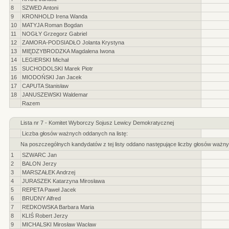
8
SZWED Antoni
9
KRONHOLD Irena Wanda
10
MATYJA Roman Bogdan
11
NOGŁY Grzegorz Gabriel
12
ZAMORA-PODSIADŁO Jolanta Krystyna
13
MIĘDZYBRODZKA Magdalena Iwona
14
LEGIERSKI Michał
15
SUCHODOLSKI Marek Piotr
16
MIODOŃSKI Jan Jacek
17
CAPUTA Stanisław
18
JANUSZEWSKI Waldemar
Razem
Lista nr 7 - Komitet Wyborczy Sojusz Lewicy Demokratycznej
Liczba głosów ważnych oddanych na listę:
Na poszczególnych kandydatów z tej listy oddano następujące liczby głosów ważny
1
SZWARC Jan
2
BALON Jerzy
3
MARSZAŁEK Andrzej
4
JURASZEK Katarzyna Mirosława
5
REPETA Paweł Jacek
6
BRUDNY Alfred
7
REDKOWSKA Barbara Maria
8
KLIŚ Robert Jerzy
9
MICHALSKI Mirosław Wacław