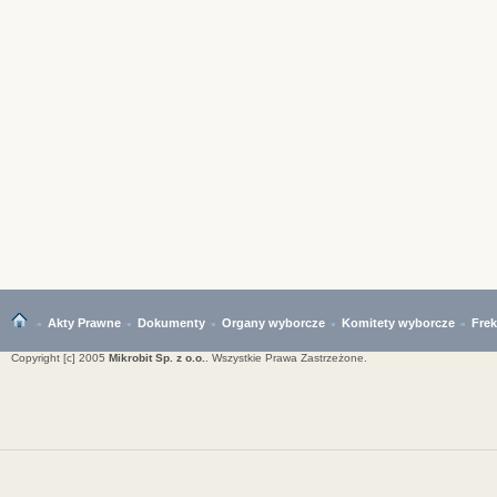
Akty Prawne
Dokumenty
Organy wyborcze
Komitety wyborcze
Fre
Copyright [c] 2005
Mikrobit Sp. z o.o.
. Wszystkie Prawa Zastrzeżone.