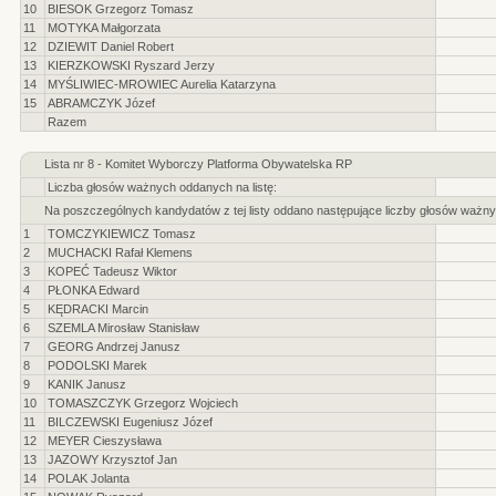
10
BIESOK Grzegorz Tomasz
11
MOTYKA Małgorzata
12
DZIEWIT Daniel Robert
13
KIERZKOWSKI Ryszard Jerzy
14
MYŚLIWIEC-MROWIEC Aurelia Katarzyna
15
ABRAMCZYK Józef
Razem
Lista nr 8 - Komitet Wyborczy Platforma Obywatelska RP
Liczba głosów ważnych oddanych na listę:
Na poszczególnych kandydatów z tej listy oddano następujące liczby głosów ważny
1
TOMCZYKIEWICZ Tomasz
2
MUCHACKI Rafał Klemens
3
KOPEĆ Tadeusz Wiktor
4
PŁONKA Edward
5
KĘDRACKI Marcin
6
SZEMLA Mirosław Stanisław
7
GEORG Andrzej Janusz
8
PODOLSKI Marek
9
KANIK Janusz
10
TOMASZCZYK Grzegorz Wojciech
11
BILCZEWSKI Eugeniusz Józef
12
MEYER Cieszysława
13
JAZOWY Krzysztof Jan
14
POLAK Jolanta