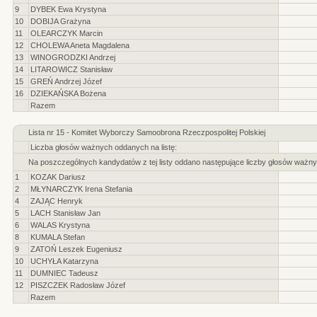
9
DYBEK Ewa Krystyna
10
DOBIJA Grażyna
11
OLEARCZYK Marcin
12
CHOLEWA Aneta Magdalena
13
WINOGRODZKI Andrzej
14
LITAROWICZ Stanisław
15
GREŃ Andrzej Józef
16
DZIEKAŃSKA Bożena
Razem
Lista nr 15 - Komitet Wyborczy Samoobrona Rzeczpospolitej Polskiej
Liczba głosów ważnych oddanych na listę:
Na poszczególnych kandydatów z tej listy oddano następujące liczby głosów ważny
1
KOZAK Dariusz
2
MŁYNARCZYK Irena Stefania
4
ZAJĄC Henryk
5
LACH Stanisław Jan
6
WALAS Krystyna
8
KUMALA Stefan
9
ZATOŃ Leszek Eugeniusz
10
UCHYŁA Katarzyna
11
DUMNIEC Tadeusz
12
PISZCZEK Radosław Józef
Razem