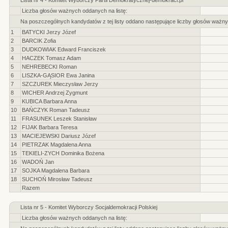
Lista nr 4 - Komitet Wyborczy Partii Demokratycznej-demokraci.pl
Liczba głosów ważnych oddanych na listę:
Na poszczególnych kandydatów z tej listy oddano następujące liczby głosów ważny
1
BATYCKI Jerzy Józef
2
BARCIK Zofia
3
DUDKOWIAK Edward Franciszek
4
HACZEK Tomasz Adam
5
NEHREBECKI Roman
6
LISZKA-GĄSIOR Ewa Janina
7
SZCZUREK Mieczysław Jerzy
8
WICHER Andrzej Zygmunt
9
KUBICA Barbara Anna
10
BAŃCZYK Roman Tadeusz
11
FRASUNEK Leszek Stanisław
12
FIJAK Barbara Teresa
13
MACIEJEWSKI Dariusz Józef
14
PIETRZAK Magdalena Anna
15
TEKIELI-ZYCH Dominika Bożena
16
WADOŃ Jan
17
SOJKA Magdalena Barbara
18
SUCHOŃ Mirosław Tadeusz
Razem
Lista nr 5 - Komitet Wyborczy Socjaldemokracji Polskiej
Liczba głosów ważnych oddanych na listę: