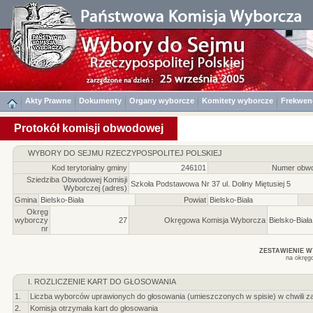
Akty Prawne
Dokumenty
Organy wyborcze
Komitety wyborcze
Frekwen
Protokół komisji obwodowej
WYBORY DO SEJMU RZECZYPOSPOLITEJ POLSKIEJ
Kod terytorialny gminy
246101
Numer obwo
Sziedziba Obwodowej Komisji
Szkoła Podstawowa Nr 37 ul. Doliny Miętusiej 5
Wyborczej (adres)
Gmina
Bielsko-Biała
Powiat
Bielsko-Biała
Okręg
wyborczy
27
Okręgowa Komisja Wyborcza
Bielsko-Biała
nr
ZESTAWIENIE 
na okręg
I. ROZLICZENIE KART DO GŁOSOWANIA
1.
Liczba wyborców uprawionych do głosowania (umieszczonych w spisie) w chwili z
2.
Komisja otrzymała kart do głosowania