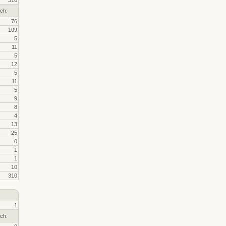
310
ch:
76
109
5
11
5
12
5
11
5
9
8
4
13
25
0
1
1
10
310
1
ch: