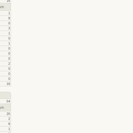
16
ch:
1
8
0
3
1
0
1
0
0
0
2
0
0
0
16
54
ch:
20
2
8
1