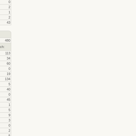
0
2
1
2
43
480
ch:
113
34
60
0
19
134
5
40
0
45
1
5
9
3
0
2
5