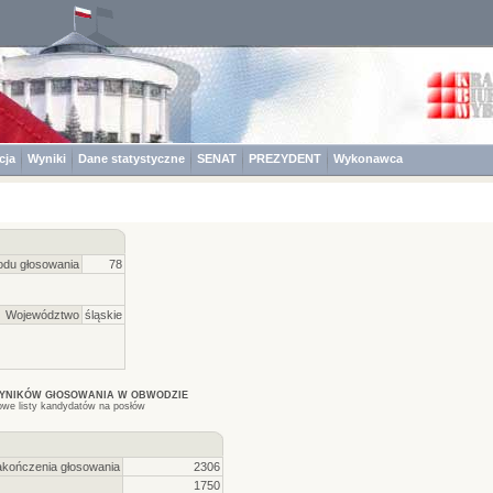
cja
Wyniki
Dane statystyczne
SENAT
PREZYDENT
Wykonawca
du głosowania
78
Województwo
śląskie
WYNIKÓW GłOSOWANIA W OBWODZIE
owe listy kandydatów na posłów
akończenia głosowania
2306
1750