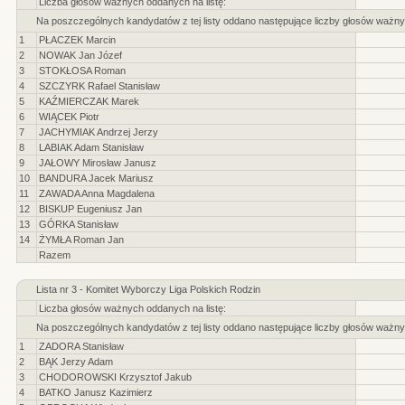
Liczba głosów ważnych oddanych na listę:
Na poszczególnych kandydatów z tej listy oddano następujące liczby głosów ważny
1
PŁACZEK Marcin
2
NOWAK Jan Józef
3
STOKŁOSA Roman
4
SZCZYRK Rafael Stanisław
5
KAŹMIERCZAK Marek
6
WIĄCEK Piotr
7
JACHYMIAK Andrzej Jerzy
8
LABIAK Adam Stanisław
9
JAŁOWY Mirosław Janusz
10
BANDURA Jacek Mariusz
11
ZAWADA Anna Magdalena
12
BISKUP Eugeniusz Jan
13
GÓRKA Stanisław
14
ŻYMŁA Roman Jan
Razem
Lista nr 3 - Komitet Wyborczy Liga Polskich Rodzin
Liczba głosów ważnych oddanych na listę:
Na poszczególnych kandydatów z tej listy oddano następujące liczby głosów ważny
1
ZADORA Stanisław
2
BĄK Jerzy Adam
3
CHODOROWSKI Krzysztof Jakub
4
BATKO Janusz Kazimierz