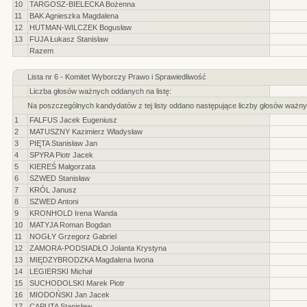
10
TARGOSZ-BIELECKA Bożenna
11
BAK Agnieszka Magdalena
12
HUTMAN-WILCZEK Bogusław
13
FUJA Łukasz Stanisław
Razem
Lista nr 6 - Komitet Wyborczy Prawo i Sprawiedliwość
Liczba głosów ważnych oddanych na listę:
Na poszczególnych kandydatów z tej listy oddano następujące liczby głosów ważny
1
FALFUS Jacek Eugeniusz
2
MATUSZNY Kazimierz Władysław
3
PIĘTA Stanisław Jan
4
SPYRA Piotr Jacek
5
KIEREŚ Małgorzata
6
SZWED Stanisław
7
KRÓL Janusz
8
SZWED Antoni
9
KRONHOLD Irena Wanda
10
MATYJA Roman Bogdan
11
NOGŁY Grzegorz Gabriel
12
ZAMORA-PODSIADŁO Jolanta Krystyna
13
MIĘDZYBRODZKA Magdalena Iwona
14
LEGIERSKI Michał
15
SUCHODOLSKI Marek Piotr
16
MIODOŃSKI Jan Jacek
17
CAPUTA Stanisław