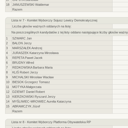
18
JANUSZEWSKI Waldemar
Razem
Lista nr 7 - Komitet Wyborczy Sojusz Lewicy Demokratycznej
Liczba głosów ważnych oddanych na listę:
Na poszczególnych kandydatów z tej listy oddano następujące liczby głosów ważny
1
SZWARC Jan
2
BALON Jerzy
3
MARSZAŁEK Andrzej
4
JURASZEK Katarzyna Mirosława
5
REPETA Paweł Jacek
6
BRUDNY Alfred
7
REDKOWSKA Barbara Maria
8
KLIŚ Robert Jerzy
9
MICHALSKI Mirosław Wacław
10
BIESOK Grzegorz Tomasz
11
MOTYKA Małgorzata
12
DZIEWIT Daniel Robert
13
KIERZKOWSKI Ryszard Jerzy
14
MYŚLIWIEC-MROWIEC Aurelia Katarzyna
15
ABRAMCZYK Józef
Razem
Lista nr 8 - Komitet Wyborczy Platforma Obywatelska RP