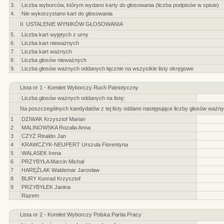
3.
Liczba wyborców, którym wydano karty do głosowania (liczba podpisów w spisie)
4.
Nie wykorzystano kart do głosowania
II. USTALENIE WYNIKÓW GŁOSOWANIA
5.
Liczba kart wyjętych z urny
6.
Liczba kart nieważnych
7.
Liczba kart ważnych
8.
Liczba głosów nieważnych
9.
Liczba głosów ważnych oddanych łącznie na wszystkie listy okręgowe
Lista nr 1 - Komitet Wyborczy Ruch Patriotyczny
Liczba głosów ważnych oddanych na listę:
Na poszczególnych kandydatów z tej listy oddano następujące liczby głosów ważny
1
DZIWAK Krzysztof Marian
2
MALINOWSKA Rozalia Anna
3
CZYŻ Rinaldo Jan
4
KRAWCZYK-NEUPERT Urszula Florentyna
5
WALASEK Irena
6
PRZYBYŁA Marcin Michał
7
HARĘŹLAK Waldemar Jarosław
8
BURY Konrad Krzysztof
9
PRZYBYŁEK Janina
Razem
Lista nr 2 - Komitet Wyborczy Polska Partia Pracy