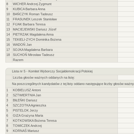
8
WICHER Andrzej Zygmunt
9
KUBICA Barbara Anna
10
BAŃCZYK Roman Tadeusz
11
FRASUNEK Leszek Stanisław
12
FIJAK Barbara Teresa
13
MACIEJEWSKI Dariusz Józef
14
PIETRZAK Magdalena Anna
15
TEKIELI-ZYCH Dominika Bożena
16
WADOŃ Jan
17
SOJKA Magdalena Barbara
18
SUCHOŃ Mirosław Tadeusz
Razem
Lista nr 5 - Komitet Wyborczy Socjaldemokracji Polskiej
Liczba głosów ważnych oddanych na listę:
Na poszczególnych kandydatów z tej listy oddano następujące liczby głosów ważny
1
KOBIELUSZ Antoni
2
SZTWIERTNIA Jan
3
BIŁEŃKI Dariusz
4
SZCZOTKA Agnieszka
5
PISTELOK Jerzy
6
GIZA Grażyna Maria
7
KOTKOWSKA Bożena Teresa
8
TOMICZEK Andrzej
9
KORNAŚ Mariusz