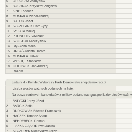
5
OPROCHA Władysław
6
BOCHNAK Krzysztof Zbigniew
7
KINE Tadeusz
8
MOSKAŁA Michał Andrzej
9
BUTOR Józef
10
SZCZEPANIK Piotr Cyryl
11
SYJOTA Maciej
12
PRONOBIS Sławomir
13
SZOSTOK Mieczysław
14
BĄK Anna Maria
15
URBAŚ Jolanta Dorota
16
MOSKAŁA Ludwik
17
WYKRĘT Stanisław
18
GOLOWSKI Jan Andrzej
Razem
Lista nr 4 - Komitet Wyborczy Partii Demokratycznej-demokraci.pl
Liczba głosów ważnych oddanych na listę:
Na poszczególnych kandydatów z tej listy oddano następujące liczby głosów ważny
1
BATYCKI Jerzy Józef
2
BARCIK Zofia
3
DUDKOWIAK Edward Franciszek
4
HACZEK Tomasz Adam
5
NEHREBECKI Roman
6
LISZKA-GĄSIOR Ewa Janina
7
SZCZUREK Mieczysław Jerzy