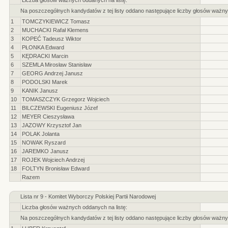
Liczba głosów ważnych oddanych na listę:
Na poszczególnych kandydatów z tej listy oddano następujące liczby głosów ważny
1
TOMCZYKIEWICZ Tomasz
2
MUCHACKI Rafał Klemens
3
KOPEĆ Tadeusz Wiktor
4
PŁONKA Edward
5
KĘDRACKI Marcin
6
SZEMLA Mirosław Stanisław
7
GEORG Andrzej Janusz
8
PODOLSKI Marek
9
KANIK Janusz
10
TOMASZCZYK Grzegorz Wojciech
11
BILCZEWSKI Eugeniusz Józef
12
MEYER Cieszysława
13
JAZOWY Krzysztof Jan
14
POLAK Jolanta
15
NOWAK Ryszard
16
JAREMKO Janusz
17
ROJEK Wojciech Andrzej
18
FOLTYN Bronisław Edward
Razem
Lista nr 9 - Komitet Wyborczy Polskiej Partii Narodowej
Liczba głosów ważnych oddanych na listę:
Na poszczególnych kandydatów z tej listy oddano następujące liczby głosów ważny