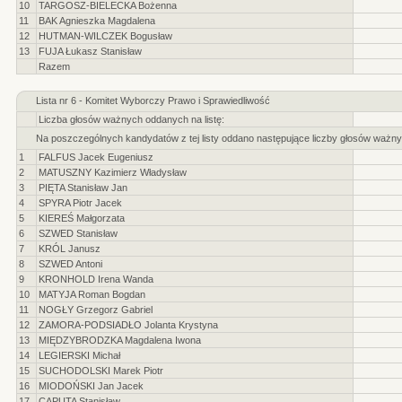
10
TARGOSZ-BIELECKA Bożenna
11
BAK Agnieszka Magdalena
12
HUTMAN-WILCZEK Bogusław
13
FUJA Łukasz Stanisław
Razem
Lista nr 6 - Komitet Wyborczy Prawo i Sprawiedliwość
Liczba głosów ważnych oddanych na listę:
Na poszczególnych kandydatów z tej listy oddano następujące liczby głosów ważny
1
FALFUS Jacek Eugeniusz
2
MATUSZNY Kazimierz Władysław
3
PIĘTA Stanisław Jan
4
SPYRA Piotr Jacek
5
KIEREŚ Małgorzata
6
SZWED Stanisław
7
KRÓL Janusz
8
SZWED Antoni
9
KRONHOLD Irena Wanda
10
MATYJA Roman Bogdan
11
NOGŁY Grzegorz Gabriel
12
ZAMORA-PODSIADŁO Jolanta Krystyna
13
MIĘDZYBRODZKA Magdalena Iwona
14
LEGIERSKI Michał
15
SUCHODOLSKI Marek Piotr
16
MIODOŃSKI Jan Jacek
17
CAPUTA Stanisław