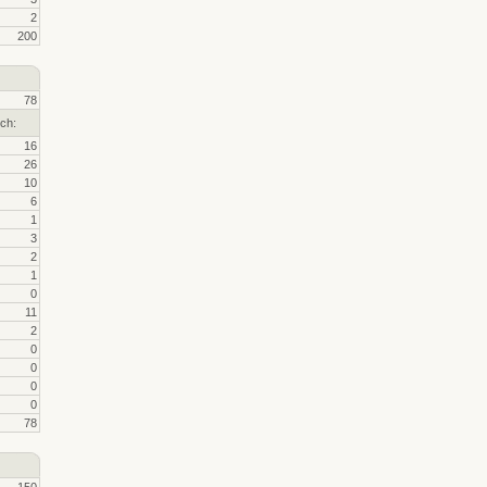
2
200
78
ch:
16
26
10
6
1
3
2
1
0
11
2
0
0
0
0
78