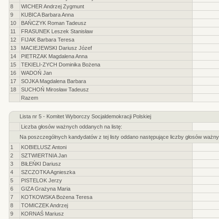
8
WICHER Andrzej Zygmunt
9
KUBICA Barbara Anna
10
BAŃCZYK Roman Tadeusz
11
FRASUNEK Leszek Stanisław
12
FIJAK Barbara Teresa
13
MACIEJEWSKI Dariusz Józef
14
PIETRZAK Magdalena Anna
15
TEKIELI-ZYCH Dominika Bożena
16
WADOŃ Jan
17
SOJKA Magdalena Barbara
18
SUCHOŃ Mirosław Tadeusz
Razem
Lista nr 5 - Komitet Wyborczy Socjaldemokracji Polskiej
Liczba głosów ważnych oddanych na listę:
Na poszczególnych kandydatów z tej listy oddano następujące liczby głosów ważny
1
KOBIELUSZ Antoni
2
SZTWIERTNIA Jan
3
BIŁEŃKI Dariusz
4
SZCZOTKA Agnieszka
5
PISTELOK Jerzy
6
GIZA Grażyna Maria
7
KOTKOWSKA Bożena Teresa
8
TOMICZEK Andrzej
9
KORNAŚ Mariusz