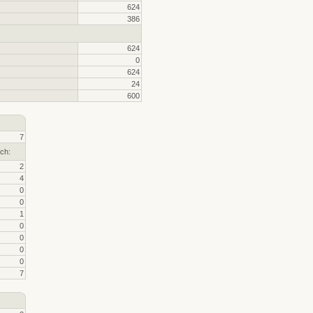
624
386
624
0
624
24
600
7
ch:
2
4
0
0
1
0
0
0
0
7