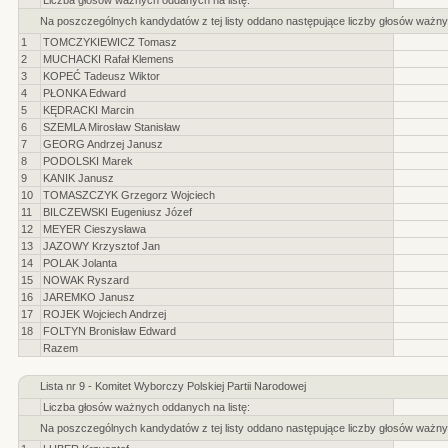
Liczba głosów ważnych oddanych na listę:
Na poszczególnych kandydatów z tej listy oddano następujące liczby głosów ważny
1
TOMCZYKIEWICZ Tomasz
2
MUCHACKI Rafał Klemens
3
KOPEĆ Tadeusz Wiktor
4
PŁONKA Edward
5
KĘDRACKI Marcin
6
SZEMLA Mirosław Stanisław
7
GEORG Andrzej Janusz
8
PODOLSKI Marek
9
KANIK Janusz
10
TOMASZCZYK Grzegorz Wojciech
11
BILCZEWSKI Eugeniusz Józef
12
MEYER Cieszysława
13
JAZOWY Krzysztof Jan
14
POLAK Jolanta
15
NOWAK Ryszard
16
JAREMKO Janusz
17
ROJEK Wojciech Andrzej
18
FOLTYN Bronisław Edward
Razem
Lista nr 9 - Komitet Wyborczy Polskiej Partii Narodowej
Liczba głosów ważnych oddanych na listę:
Na poszczególnych kandydatów z tej listy oddano następujące liczby głosów ważny