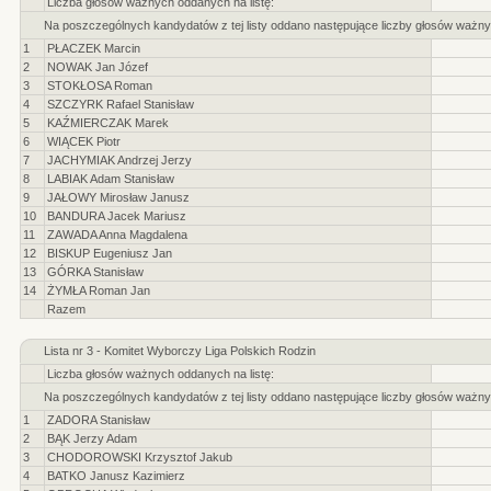
Liczba głosów ważnych oddanych na listę:
Na poszczególnych kandydatów z tej listy oddano następujące liczby głosów ważny
1
PŁACZEK Marcin
2
NOWAK Jan Józef
3
STOKŁOSA Roman
4
SZCZYRK Rafael Stanisław
5
KAŹMIERCZAK Marek
6
WIĄCEK Piotr
7
JACHYMIAK Andrzej Jerzy
8
LABIAK Adam Stanisław
9
JAŁOWY Mirosław Janusz
10
BANDURA Jacek Mariusz
11
ZAWADA Anna Magdalena
12
BISKUP Eugeniusz Jan
13
GÓRKA Stanisław
14
ŻYMŁA Roman Jan
Razem
Lista nr 3 - Komitet Wyborczy Liga Polskich Rodzin
Liczba głosów ważnych oddanych na listę:
Na poszczególnych kandydatów z tej listy oddano następujące liczby głosów ważny
1
ZADORA Stanisław
2
BĄK Jerzy Adam
3
CHODOROWSKI Krzysztof Jakub
4
BATKO Janusz Kazimierz