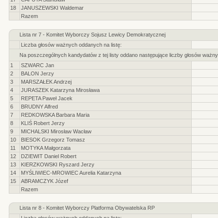
18
JANUSZEWSKI Waldemar
Razem
Lista nr 7 - Komitet Wyborczy Sojusz Lewicy Demokratycznej
Liczba głosów ważnych oddanych na listę:
Na poszczególnych kandydatów z tej listy oddano następujące liczby głosów ważny
1
SZWARC Jan
2
BALON Jerzy
3
MARSZAŁEK Andrzej
4
JURASZEK Katarzyna Mirosława
5
REPETA Paweł Jacek
6
BRUDNY Alfred
7
REDKOWSKA Barbara Maria
8
KLIŚ Robert Jerzy
9
MICHALSKI Mirosław Wacław
10
BIESOK Grzegorz Tomasz
11
MOTYKA Małgorzata
12
DZIEWIT Daniel Robert
13
KIERZKOWSKI Ryszard Jerzy
14
MYŚLIWIEC-MROWIEC Aurelia Katarzyna
15
ABRAMCZYK Józef
Razem
Lista nr 8 - Komitet Wyborczy Platforma Obywatelska RP