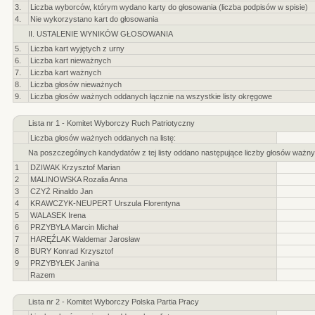
3.
Liczba wyborców, którym wydano karty do głosowania (liczba podpisów w spisie)
4.
Nie wykorzystano kart do głosowania
II. USTALENIE WYNIKÓW GŁOSOWANIA
5.
Liczba kart wyjętych z urny
6.
Liczba kart nieważnych
7.
Liczba kart ważnych
8.
Liczba głosów nieważnych
9.
Liczba głosów ważnych oddanych łącznie na wszystkie listy okręgowe
Lista nr 1 - Komitet Wyborczy Ruch Patriotyczny
Liczba głosów ważnych oddanych na listę:
Na poszczególnych kandydatów z tej listy oddano następujące liczby głosów ważny
1
DZIWAK Krzysztof Marian
2
MALINOWSKA Rozalia Anna
3
CZYŻ Rinaldo Jan
4
KRAWCZYK-NEUPERT Urszula Florentyna
5
WALASEK Irena
6
PRZYBYŁA Marcin Michał
7
HARĘŹLAK Waldemar Jarosław
8
BURY Konrad Krzysztof
9
PRZYBYŁEK Janina
Razem
Lista nr 2 - Komitet Wyborczy Polska Partia Pracy