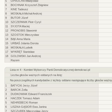
5
OPROCHA Władysław
6
BOCHNAK Krzysztof Zbigniew
7
KINE Tadeusz
8
MOSKAŁA Michał Andrzej
9
BUTOR Józef
10
SZCZEPANIK Piotr Cyryl
11
SYJOTA Maciej
12
PRONOBIS Sławomir
13
SZOSTOK Mieczysław
14
BĄK Anna Maria
15
URBAŚ Jolanta Dorota
16
MOSKAŁA Ludwik
17
WYKRĘT Stanisław
18
GOLOWSKI Jan Andrzej
Razem
Lista nr 4 - Komitet Wyborczy Partii Demokratycznej-demokraci.pl
Liczba głosów ważnych oddanych na listę:
Na poszczególnych kandydatów z tej listy oddano następujące liczby głosów ważny
1
BATYCKI Jerzy Józef
2
BARCIK Zofia
3
DUDKOWIAK Edward Franciszek
4
HACZEK Tomasz Adam
5
NEHREBECKI Roman
6
LISZKA-GĄSIOR Ewa Janina
7
SZCZUREK Mieczysław Jerzy