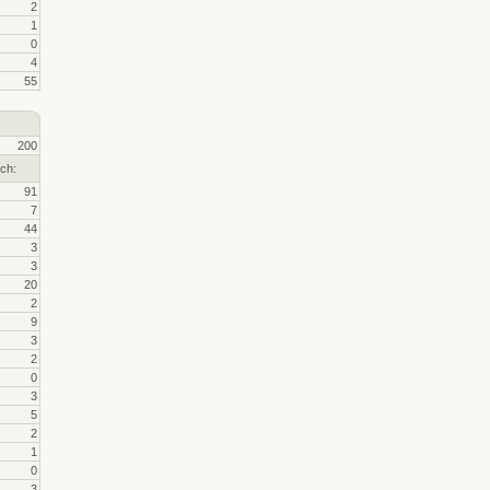
2
1
0
4
55
200
ch:
91
7
44
3
3
20
2
9
3
2
0
3
5
2
1
0
3