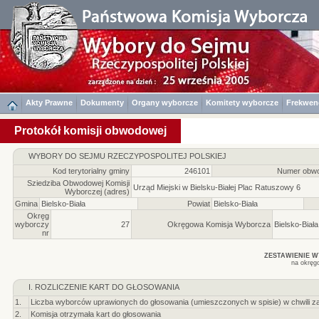
Akty Prawne
Dokumenty
Organy wyborcze
Komitety wyborcze
Frekwen
Protokół komisji obwodowej
WYBORY DO SEJMU RZECZYPOSPOLITEJ POLSKIEJ
Kod terytorialny gminy
246101
Numer obwo
Sziedziba Obwodowej Komisji
Urząd Miejski w Bielsku-Białej Plac Ratuszowy 6
Wyborczej (adres)
Gmina
Bielsko-Biała
Powiat
Bielsko-Biała
Okręg
wyborczy
27
Okręgowa Komisja Wyborcza
Bielsko-Biała
nr
ZESTAWIENIE 
na okręg
I. ROZLICZENIE KART DO GŁOSOWANIA
1.
Liczba wyborców uprawionych do głosowania (umieszczonych w spisie) w chwili z
2.
Komisja otrzymała kart do głosowania