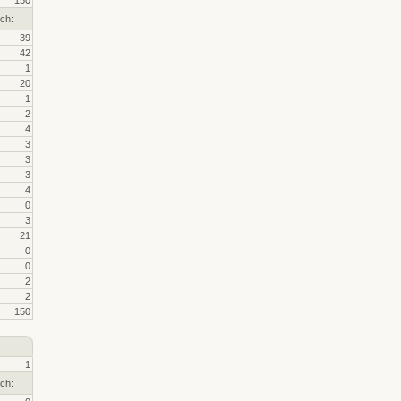
150
ch:
39
42
1
20
1
2
4
3
3
3
4
0
3
21
0
0
2
2
150
1
ch: