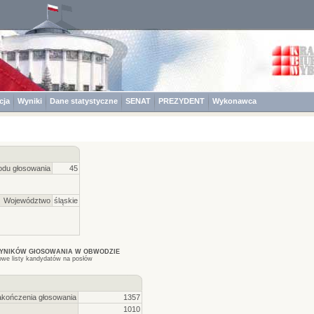
cja
Wyniki
Dane statystyczne
SENAT
PREZYDENT
Wykonawca
du głosowania
45
Województwo
śląskie
WYNIKÓW GłOSOWANIA W OBWODZIE
owe listy kandydatów na posłów
akończenia głosowania
1357
1010