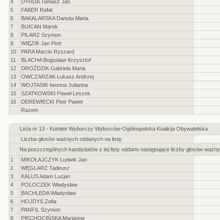
4
DYRDA Tomasz Jan
5
FABER Rafał
6
BAKALARSKA Danuta Maria
7
BUICAN Marek
8
PILARZ Szymon
9
WIĘZIK Jan Piotr
10
PARA Marcin Ryszard
11
BLACHA Bogusław Krzysztof
12
DROŹDZIK Gabriela Maria
13
OWCZARZAK Łukasz Andrzej
14
WOJTASIK Iwonna Julianna
15
SZATKOWSKI Paweł Leszek
16
DEREWIECKI Piotr Paweł
Razem
Lista nr 13 - Komitet Wyborczy Wyborców-Ogólnopolska Koalicja Obywatelska
Liczba głosów ważnych oddanych na listę:
Na poszczególnych kandydatów z tej listy oddano następujące liczby głosów ważny
1
MIKOŁAJCZYK Ludwik Jan
2
WĘGLARZ Tadeusz
3
KALUS Adam Lucjan
4
POLOCZEK Władysław
5
BACHLEDA Władysław
6
HOJDYS Zofia
7
PANFIL Szymon
8
PIECHOCIŃSKA Marianna