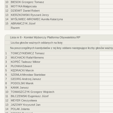
10
BIESOK Grzegorz Tomasz
11
MOTYKA Małgorzata
12
DZIEWIT Daniel Robert
13
KIERZKOWSKI Ryszard Jerzy
14
MYŚLIWIEC-MROWIEC Aurelia Katarzyna
15
ABRAMCZYK Józef
Razem
Lista nr 8 - Komitet Wyborczy Platforma Obywatelska RP
Liczba głosów ważnych oddanych na listę:
Na poszczególnych kandydatów z tej listy oddano następujące liczby głosów ważny
1
TOMCZYKIEWICZ Tomasz
2
MUCHACKI Rafał Klemens
3
KOPEĆ Tadeusz Wiktor
4
PŁONKA Edward
5
KĘDRACKI Marcin
6
SZEMLA Mirosław Stanisław
7
GEORG Andrzej Janusz
8
PODOLSKI Marek
9
KANIK Janusz
10
TOMASZCZYK Grzegorz Wojciech
11
BILCZEWSKI Eugeniusz Józef
12
MEYER Cieszysława
13
JAZOWY Krzysztof Jan
14
POLAK Jolanta