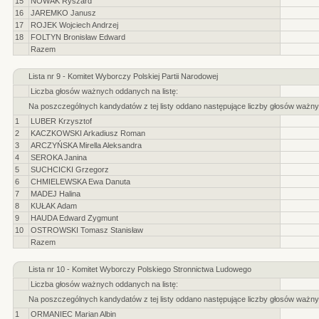
15
NOWAK Ryszard
16
JAREMKO Janusz
17
ROJEK Wojciech Andrzej
18
FOLTYN Bronisław Edward
Razem
Lista nr 9 - Komitet Wyborczy Polskiej Partii Narodowej
Liczba głosów ważnych oddanych na listę:
Na poszczególnych kandydatów z tej listy oddano następujące liczby głosów ważny
1
LUBER Krzysztof
2
KACZKOWSKI Arkadiusz Roman
3
ARCZYŃSKA Mirella Aleksandra
4
SEROKA Janina
5
SUCHCICKI Grzegorz
6
CHMIELEWSKA Ewa Danuta
7
MADEJ Halina
8
KUŁAK Adam
9
HAUDA Edward Zygmunt
10
OSTROWSKI Tomasz Stanisław
Razem
Lista nr 10 - Komitet Wyborczy Polskiego Stronnictwa Ludowego
Liczba głosów ważnych oddanych na listę:
Na poszczególnych kandydatów z tej listy oddano następujące liczby głosów ważny
1
ORMANIEC Marian Albin