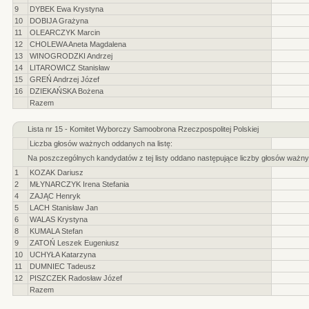
9
DYBEK Ewa Krystyna
10
DOBIJA Grażyna
11
OLEARCZYK Marcin
12
CHOLEWA Aneta Magdalena
13
WINOGRODZKI Andrzej
14
LITAROWICZ Stanisław
15
GREŃ Andrzej Józef
16
DZIEKAŃSKA Bożena
Razem
Lista nr 15 - Komitet Wyborczy Samoobrona Rzeczpospolitej Polskiej
Liczba głosów ważnych oddanych na listę:
Na poszczególnych kandydatów z tej listy oddano następujące liczby głosów ważny
1
KOZAK Dariusz
2
MŁYNARCZYK Irena Stefania
4
ZAJĄC Henryk
5
LACH Stanisław Jan
6
WALAS Krystyna
8
KUMALA Stefan
9
ZATOŃ Leszek Eugeniusz
10
UCHYŁA Katarzyna
11
DUMNIEC Tadeusz
12
PISZCZEK Radosław Józef
Razem