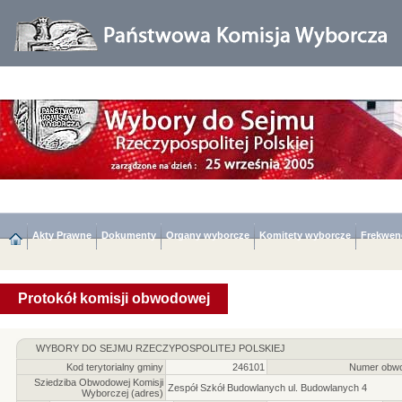
Akty Prawne
Dokumenty
Organy wyborcze
Komitety wyborcze
Frekwen
Protokół komisji obwodowej
WYBORY DO SEJMU RZECZYPOSPOLITEJ POLSKIEJ
Kod terytorialny gminy
246101
Numer obwo
Sziedziba Obwodowej Komisji
Zespół Szkół Budowlanych ul. Budowlanych 4
Wyborczej (adres)