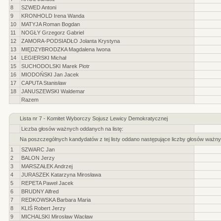
8
SZWED Antoni
9
KRONHOLD Irena Wanda
10
MATYJA Roman Bogdan
11
NOGŁY Grzegorz Gabriel
12
ZAMORA-PODSIADŁO Jolanta Krystyna
13
MIĘDZYBRODZKA Magdalena Iwona
14
LEGIERSKI Michał
15
SUCHODOLSKI Marek Piotr
16
MIODOŃSKI Jan Jacek
17
CAPUTA Stanisław
18
JANUSZEWSKI Waldemar
Razem
Lista nr 7 - Komitet Wyborczy Sojusz Lewicy Demokratycznej
Liczba głosów ważnych oddanych na listę:
Na poszczególnych kandydatów z tej listy oddano następujące liczby głosów ważny
1
SZWARC Jan
2
BALON Jerzy
3
MARSZAŁEK Andrzej
4
JURASZEK Katarzyna Mirosława
5
REPETA Paweł Jacek
6
BRUDNY Alfred
7
REDKOWSKA Barbara Maria
8
KLIŚ Robert Jerzy
9
MICHALSKI Mirosław Wacław