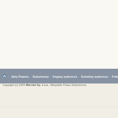
Akty Prawne
Dokumenty
Organy wyborcze
Komitety wyborcze
Fre
Copyright [c] 2005
Mikrobit Sp. z o.o.
. Wszystkie Prawa Zastrzeżone.