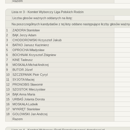
Razem
Lista nr 3 - Komitet Wyborczy Liga Polskich Rodzin
Liczba głosów ważnych oddanych na listę:
Na poszczególnych kandydatów z tej listy oddano następujące liczby głosów ważny
1
ZADORA Stanisław
2
BĄK Jerzy Adam
3
CHODOROWSKI Krzysztof Jakub
4
BATKO Janusz Kazimierz
5
OPROCHA Władysław
6
BOCHNAK Krzysztof Zbigniew
7
KINE Tadeusz
8
MOSKAŁA Michał Andrzej
9
BUTOR Józef
10
SZCZEPANIK Piotr Cyryl
11
SYJOTA Maciej
12
PRONOBIS Sławomir
13
SZOSTOK Mieczysław
14
BĄK Anna Maria
15
URBAŚ Jolanta Dorota
16
MOSKAŁA Ludwik
17
WYKRĘT Stanisław
18
GOLOWSKI Jan Andrzej
Razem