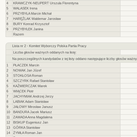
4
KRAWCZYK-NEUPERT Urszula Florentyna
5
WALASEK Irena
6
PRZYBYŁA Marcin Michał
7
HARĘŹLAK Waldemar Jarosław
8
BURY Konrad Krzysztof
9
PRZYBYŁEK Janina
Razem
Lista nr 2 - Komitet Wyborczy Polska Partia Pracy
Liczba głosów ważnych oddanych na listę:
Na poszczególnych kandydatów z tej listy oddano następujące liczby głosów ważny
1
PŁACZEK Marcin
2
NOWAK Jan Józef
3
STOKŁOSA Roman
4
SZCZYRK Rafael Stanisław
5
KAŹMIERCZAK Marek
6
WIĄCEK Piotr
7
JACHYMIAK Andrzej Jerzy
8
LABIAK Adam Stanisław
9
JAŁOWY Mirosław Janusz
10
BANDURA Jacek Mariusz
11
ZAWADA Anna Magdalena
12
BISKUP Eugeniusz Jan
13
GÓRKA Stanisław
14
ŻYMŁA Roman Jan