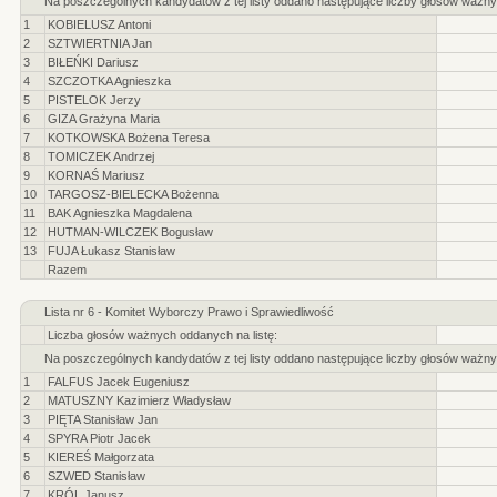
Na poszczególnych kandydatów z tej listy oddano następujące liczby głosów ważny
1
KOBIELUSZ Antoni
2
SZTWIERTNIA Jan
3
BIŁEŃKI Dariusz
4
SZCZOTKA Agnieszka
5
PISTELOK Jerzy
6
GIZA Grażyna Maria
7
KOTKOWSKA Bożena Teresa
8
TOMICZEK Andrzej
9
KORNAŚ Mariusz
10
TARGOSZ-BIELECKA Bożenna
11
BAK Agnieszka Magdalena
12
HUTMAN-WILCZEK Bogusław
13
FUJA Łukasz Stanisław
Razem
Lista nr 6 - Komitet Wyborczy Prawo i Sprawiedliwość
Liczba głosów ważnych oddanych na listę:
Na poszczególnych kandydatów z tej listy oddano następujące liczby głosów ważny
1
FALFUS Jacek Eugeniusz
2
MATUSZNY Kazimierz Władysław
3
PIĘTA Stanisław Jan
4
SPYRA Piotr Jacek
5
KIEREŚ Małgorzata
6
SZWED Stanisław
7
KRÓL Janusz