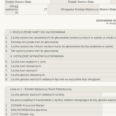
Gmina
Bielsko-Biała
Powiat
Bielsko-Biała
Okręg
wyborczy
27
Okręgowa Komisja Wyborcza
Bielsko-Biała
nr
ZESTAWIENIE 
na okręg
I. ROZLICZENIE KART DO GŁOSOWANIA
1.
Liczba wyborców uprawionych do głosowania (umieszczonych w spisie) w chwili z
2.
Komisja otrzymała kart do głosowania
3.
Liczba wyborców, którym wydano karty do głosowania (liczba podpisów w spisie)
4.
Nie wykorzystano kart do głosowania
II. USTALENIE WYNIKÓW GŁOSOWANIA
5.
Liczba kart wyjętych z urny
6.
Liczba kart nieważnych
7.
Liczba kart ważnych
8.
Liczba głosów nieważnych
9.
Liczba głosów ważnych oddanych łącznie na wszystkie listy okręgowe
Lista nr 1 - Komitet Wyborczy Ruch Patriotyczny
Liczba głosów ważnych oddanych na listę:
Na poszczególnych kandydatów z tej listy oddano następujące liczby głosów ważny
1
DZIWAK Krzysztof Marian
2
MALINOWSKA Rozalia Anna
3
CZYŻ Rinaldo Jan