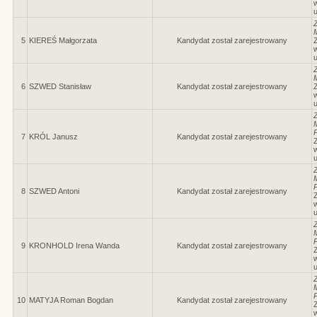
w
5
KIEREŚ Małgorzata
Kandydat został zarejestrowany
Z
w
6
SZWED Stanisław
Kandydat został zarejestrowany
Z
w
P
7
KRÓL Janusz
Kandydat został zarejestrowany
Z
w
P
8
SZWED Antoni
Kandydat został zarejestrowany
Z
w
P
9
KRONHOLD Irena Wanda
Kandydat został zarejestrowany
Z
w
P
10
MATYJA Roman Bogdan
Kandydat został zarejestrowany
Z
w