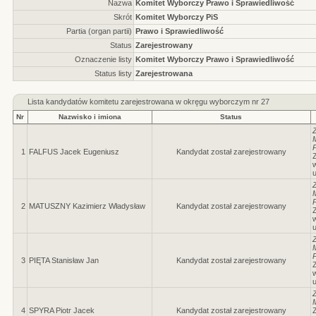
Nazwa
Komitet Wyborczy Prawo i Sprawiedliwość
Skrót
Komitet Wyborczy PiS
Partia (organ partii)
Prawo i Sprawiedliwość
Status
Zarejestrowany
Oznaczenie listy
Komitet Wyborczy Prawo i Sprawiedliwość
Status listy
Zarejestrowana
Lista kandydatów komitetu zarejestrowana w okręgu wyborczym nr
27
Nr
Nazwisko i imiona
Status
P
1
FALFUS Jacek Eugeniusz
Kandydat został zarejestrowany
Z
w
P
2
MATUSZNY Kazimierz Władysław
Kandydat został zarejestrowany
Z
w
P
3
PIĘTA Stanisław Jan
Kandydat został zarejestrowany
Z
w
4
SPYRA Piotr Jacek
Kandydat został zarejestrowany
Z