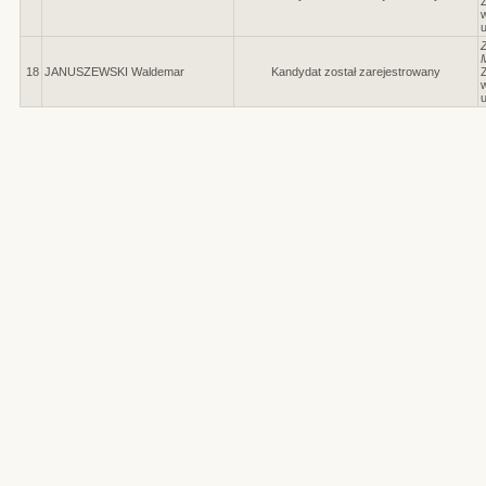
Z
w
18
JANUSZEWSKI Waldemar
Kandydat został zarejestrowany
Z
w