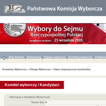
Akty Prawne
Dokumenty
Organy wyborcze
Komitety wyborcze
Frekwen
Komitety Wyborcze
Okręgi Wyborcze
Dane statystyczne komitetów
Komitet wyborczy / Kandydaci
Informacje o Komitecie Wyborczym
Numer listy
6