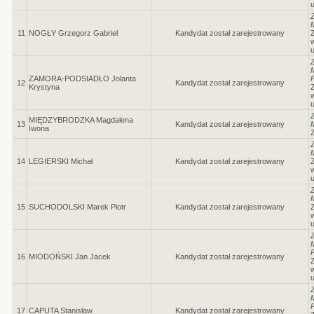
11
NOGŁY Grzegorz Gabriel
Kandydat został zarejestrowany
Z
w
ZAMORA-PODSIADŁO Jolanta
P
12
Kandydat został zarejestrowany
Krystyna
Z
w
MIĘDZYBRODZKA Magdalena
13
Kandydat został zarejestrowany
Iwona
Z
14
LEGIERSKI Michał
Kandydat został zarejestrowany
Z
w
15
SUCHODOLSKI Marek Piotr
Kandydat został zarejestrowany
Z
w
P
16
MIODOŃSKI Jan Jacek
Kandydat został zarejestrowany
Z
w
P
17
CAPUTA Stanisław
Kandydat został zarejestrowany