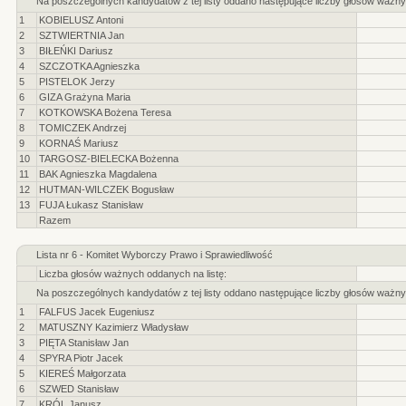
Na poszczególnych kandydatów z tej listy oddano następujące liczby głosów ważny
1
KOBIELUSZ Antoni
2
SZTWIERTNIA Jan
3
BIŁEŃKI Dariusz
4
SZCZOTKA Agnieszka
5
PISTELOK Jerzy
6
GIZA Grażyna Maria
7
KOTKOWSKA Bożena Teresa
8
TOMICZEK Andrzej
9
KORNAŚ Mariusz
10
TARGOSZ-BIELECKA Bożenna
11
BAK Agnieszka Magdalena
12
HUTMAN-WILCZEK Bogusław
13
FUJA Łukasz Stanisław
Razem
Lista nr 6 - Komitet Wyborczy Prawo i Sprawiedliwość
Liczba głosów ważnych oddanych na listę:
Na poszczególnych kandydatów z tej listy oddano następujące liczby głosów ważny
1
FALFUS Jacek Eugeniusz
2
MATUSZNY Kazimierz Władysław
3
PIĘTA Stanisław Jan
4
SPYRA Piotr Jacek
5
KIEREŚ Małgorzata
6
SZWED Stanisław
7
KRÓL Janusz