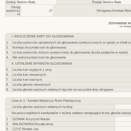
Gmina
Bielsko-Biała
Powiat
Bielsko-Biała
Okręg
wyborczy
27
Okręgowa Komisja Wyb
nr
ZESTAWIENIE 
na okręg
I. ROZLICZENIE KART DO GŁOSOWANIA
1.
Liczba wyborców uprawionych do głosowania (umieszczonych w spisie) w chwili z
2.
Komisja otrzymała kart do głosowania
3.
Liczba wyborców, którym wydano karty do głosowania (liczba podpisów w spisie)
4.
Nie wykorzystano kart do głosowania
II. USTALENIE WYNIKÓW GŁOSOWANIA
5.
Liczba kart wyjętych z urny
6.
Liczba kart nieważnych
7.
Liczba kart ważnych
8.
Liczba głosów nieważnych
9.
Liczba głosów ważnych oddanych łącznie na wszystkie listy okręgowe
Lista nr 1 - Komitet Wyborczy Ruch Patriotyczny
Liczba głosów ważnych oddanych na listę:
Na poszczególnych kandydatów z tej listy oddano następujące liczby głosów ważny
1
DZIWAK Krzysztof Marian
2
MALINOWSKA Rozalia Anna
3
CZYŻ Rinaldo Jan