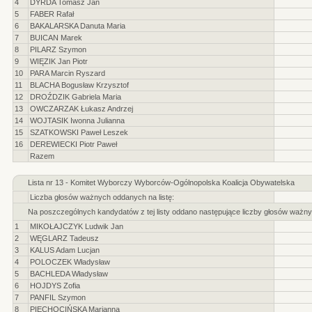
4
DYRDA Tomasz Jan
5
FABER Rafał
6
BAKALARSKA Danuta Maria
7
BUICAN Marek
8
PILARZ Szymon
9
WIĘZIK Jan Piotr
10
PARA Marcin Ryszard
11
BLACHA Bogusław Krzysztof
12
DROŹDZIK Gabriela Maria
13
OWCZARZAK Łukasz Andrzej
14
WOJTASIK Iwonna Julianna
15
SZATKOWSKI Paweł Leszek
16
DEREWIECKI Piotr Paweł
Razem
Lista nr 13 - Komitet Wyborczy Wyborców-Ogólnopolska Koalicja Obywatelska
Liczba głosów ważnych oddanych na listę:
Na poszczególnych kandydatów z tej listy oddano następujące liczby głosów ważny
1
MIKOŁAJCZYK Ludwik Jan
2
WĘGLARZ Tadeusz
3
KALUS Adam Lucjan
4
POLOCZEK Władysław
5
BACHLEDA Władysław
6
HOJDYS Zofia
7
PANFIL Szymon
8
PIECHOCIŃSKA Marianna