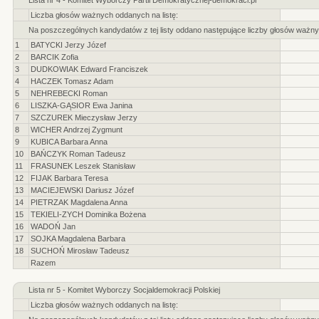
Lista nr 4 - Komitet Wyborczy Partii Demokratycznej-demokraci.pl
Liczba głosów ważnych oddanych na listę:
Na poszczególnych kandydatów z tej listy oddano następujące liczby głosów ważny
1
BATYCKI Jerzy Józef
2
BARCIK Zofia
3
DUDKOWIAK Edward Franciszek
4
HACZEK Tomasz Adam
5
NEHREBECKI Roman
6
LISZKA-GĄSIOR Ewa Janina
7
SZCZUREK Mieczysław Jerzy
8
WICHER Andrzej Zygmunt
9
KUBICA Barbara Anna
10
BAŃCZYK Roman Tadeusz
11
FRASUNEK Leszek Stanisław
12
FIJAK Barbara Teresa
13
MACIEJEWSKI Dariusz Józef
14
PIETRZAK Magdalena Anna
15
TEKIELI-ZYCH Dominika Bożena
16
WADOŃ Jan
17
SOJKA Magdalena Barbara
18
SUCHOŃ Mirosław Tadeusz
Razem
Lista nr 5 - Komitet Wyborczy Socjaldemokracji Polskiej
Liczba głosów ważnych oddanych na listę: