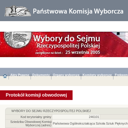
Akty Prawne
Dokumenty
Organy wyborcze
Komitety wyborcze
Frekwen
Protokół komisji obwodowej
WYBORY DO SEJMU RZECZYPOSPOLITEJ POLSKIEJ
Kod terytorialny gminy
246101
Sziedziba Obwodowej Komisji
Państwowa Ogólnokształcąca Szkoła Sztuk Pięknych im
Wyborczej (adres)