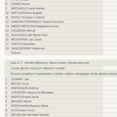
8
SZWED Antoni
9
KRONHOLD Irena Wanda
10
MATYJA Roman Bogdan
11
NOGŁY Grzegorz Gabriel
12
ZAMORA-PODSIADŁO Jolanta Krystyna
13
MIĘDZYBRODZKA Magdalena Iwona
14
LEGIERSKI Michał
15
SUCHODOLSKI Marek Piotr
16
MIODOŃSKI Jan Jacek
17
CAPUTA Stanisław
18
JANUSZEWSKI Waldemar
Razem
Lista nr 7 - Komitet Wyborczy Sojusz Lewicy Demokratycznej
Liczba głosów ważnych oddanych na listę:
Na poszczególnych kandydatów z tej listy oddano następujące liczby głosów ważny
1
SZWARC Jan
2
BALON Jerzy
3
MARSZAŁEK Andrzej
4
JURASZEK Katarzyna Mirosława
5
REPETA Paweł Jacek
6
BRUDNY Alfred
7
REDKOWSKA Barbara Maria
8
KLIŚ Robert Jerzy
9
MICHALSKI Mirosław Wacław