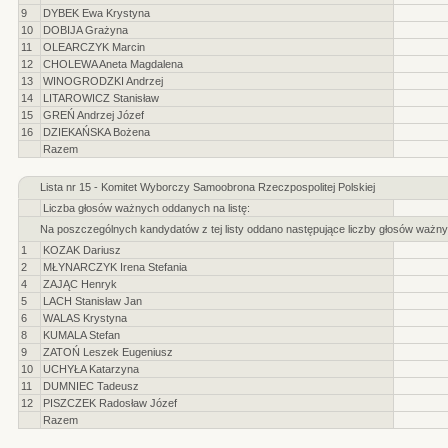
9
DYBEK Ewa Krystyna
10
DOBIJA Grażyna
11
OLEARCZYK Marcin
12
CHOLEWA Aneta Magdalena
13
WINOGRODZKI Andrzej
14
LITAROWICZ Stanisław
15
GREŃ Andrzej Józef
16
DZIEKAŃSKA Bożena
Razem
Lista nr 15 - Komitet Wyborczy Samoobrona Rzeczpospolitej Polskiej
Liczba głosów ważnych oddanych na listę:
Na poszczególnych kandydatów z tej listy oddano następujące liczby głosów ważny
1
KOZAK Dariusz
2
MŁYNARCZYK Irena Stefania
4
ZAJĄC Henryk
5
LACH Stanisław Jan
6
WALAS Krystyna
8
KUMALA Stefan
9
ZATOŃ Leszek Eugeniusz
10
UCHYŁA Katarzyna
11
DUMNIEC Tadeusz
12
PISZCZEK Radosław Józef
Razem