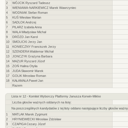
2
WÓJCIK Ryszard Tadeusz
3
WIENIAWA-NARKIEWICZ Marek Wawrzyniec
4
WODNIAK Stefan Roman
5
KUŚ Wiesław Marian
6
SADLOK Andrzej
7
PILARZ Izabela Anna
8
WALA Władysław Michał
9
DRÓZD Jan Karol
10
SMOLICKI Jerzy Jan
11
KONIECZNY Franciszek Jerzy
12
SZENDERA Waldemar Michał
13
JONCZYK Grażyna Barbara
14
MAZUR Ryszard Józef
15
ZOŃ Halina Otylia
16
JUDA Sławomir Marek
17
GOLIK Mirosław Roman
18
KAŁAMAŁA Paweł Jan
Razem
Lista nr 12 - Komitet Wyborczy Platformy Janusza Korwin-Mikke
Liczba głosów ważnych oddanych na listę:
Na poszczególnych kandydatów z tej listy oddano następujące liczby głosów ważny
1
MATLAK Marek Zygmunt
2
HRYNIEWIECKI Mirosław Zdzisław
3
CZAPIGA Cezary Józef