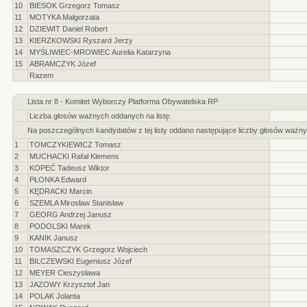
10
BIESOK Grzegorz Tomasz
11
MOTYKA Małgorzata
12
DZIEWIT Daniel Robert
13
KIERZKOWSKI Ryszard Jerzy
14
MYŚLIWIEC-MROWIEC Aurelia Katarzyna
15
ABRAMCZYK Józef
Razem
Lista nr 8 - Komitet Wyborczy Platforma Obywatelska RP
Liczba głosów ważnych oddanych na listę:
Na poszczególnych kandydatów z tej listy oddano następujące liczby głosów ważny
1
TOMCZYKIEWICZ Tomasz
2
MUCHACKI Rafał Klemens
3
KOPEĆ Tadeusz Wiktor
4
PŁONKA Edward
5
KĘDRACKI Marcin
6
SZEMLA Mirosław Stanisław
7
GEORG Andrzej Janusz
8
PODOLSKI Marek
9
KANIK Janusz
10
TOMASZCZYK Grzegorz Wojciech
11
BILCZEWSKI Eugeniusz Józef
12
MEYER Cieszysława
13
JAZOWY Krzysztof Jan
14
POLAK Jolanta