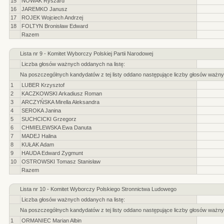
15
NOWAK Ryszard
16
JAREMKO Janusz
17
ROJEK Wojciech Andrzej
18
FOLTYN Bronisław Edward
Razem
Lista nr 9 - Komitet Wyborczy Polskiej Partii Narodowej
Liczba głosów ważnych oddanych na listę:
Na poszczególnych kandydatów z tej listy oddano następujące liczby głosów ważny
1
LUBER Krzysztof
2
KACZKOWSKI Arkadiusz Roman
3
ARCZYŃSKA Mirella Aleksandra
4
SEROKA Janina
5
SUCHCICKI Grzegorz
6
CHMIELEWSKA Ewa Danuta
7
MADEJ Halina
8
KUŁAK Adam
9
HAUDA Edward Zygmunt
10
OSTROWSKI Tomasz Stanisław
Razem
Lista nr 10 - Komitet Wyborczy Polskiego Stronnictwa Ludowego
Liczba głosów ważnych oddanych na listę:
Na poszczególnych kandydatów z tej listy oddano następujące liczby głosów ważny
1
ORMANIEC Marian Albin