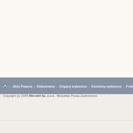
Akty Prawne
Dokumenty
Organy wyborcze
Komitety wyborcze
Fre
Copyright [c] 2005
Mikrobit Sp. z o.o.
. Wszystkie Prawa Zastrzeżone.