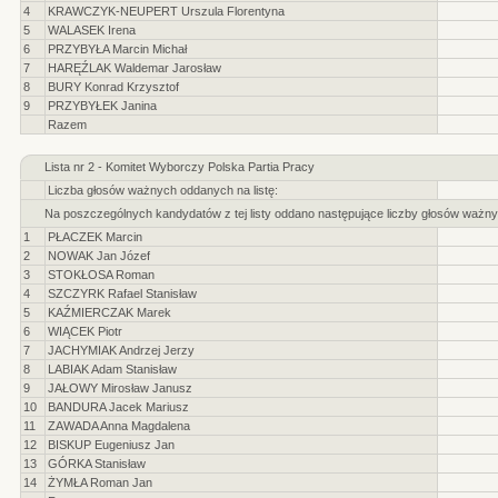
4
KRAWCZYK-NEUPERT Urszula Florentyna
5
WALASEK Irena
6
PRZYBYŁA Marcin Michał
7
HARĘŹLAK Waldemar Jarosław
8
BURY Konrad Krzysztof
9
PRZYBYŁEK Janina
Razem
Lista nr 2 - Komitet Wyborczy Polska Partia Pracy
Liczba głosów ważnych oddanych na listę:
Na poszczególnych kandydatów z tej listy oddano następujące liczby głosów ważny
1
PŁACZEK Marcin
2
NOWAK Jan Józef
3
STOKŁOSA Roman
4
SZCZYRK Rafael Stanisław
5
KAŹMIERCZAK Marek
6
WIĄCEK Piotr
7
JACHYMIAK Andrzej Jerzy
8
LABIAK Adam Stanisław
9
JAŁOWY Mirosław Janusz
10
BANDURA Jacek Mariusz
11
ZAWADA Anna Magdalena
12
BISKUP Eugeniusz Jan
13
GÓRKA Stanisław
14
ŻYMŁA Roman Jan