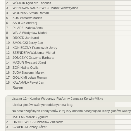
2
WÓJCIK Ryszard Tadeusz
3
WIENIAWA-NARKIEWICZ Marek Wawrzyniec
4
WODNIAK Stefan Roman
5
KUŚ Wiesław Marian
6
SADLOK Andrzej
7
PILARZ Izabela Anna
8
WALA Władysław Michał
9
DRÓZD Jan Karol
10
SMOLICKI Jerzy Jan
11
KONIECZNY Franciszek Jerzy
12
SZENDERA Waldemar Michał
13
JONCZYK Grażyna Barbara
14
MAZUR Ryszard Józef
15
ZOŃ Halina Otylia
16
JUDA Sławomir Marek
17
GOLIK Mirosław Roman
18
KAŁAMAŁA Paweł Jan
Razem
Lista nr 12 - Komitet Wyborczy Platformy Janusza Korwin-Mikke
Liczba głosów ważnych oddanych na listę:
Na poszczególnych kandydatów z tej listy oddano następujące liczby głosów ważny
1
MATLAK Marek Zygmunt
2
HRYNIEWIECKI Mirosław Zdzisław
3
CZAPIGA Cezary Józef