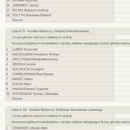
15
NOWAK Ryszard
16
JAREMKO Janusz
17
ROJEK Wojciech Andrzej
18
FOLTYN Bronisław Edward
Razem
Lista nr 9 - Komitet Wyborczy Polskiej Partii Narodowej
Liczba głosów ważnych oddanych na listę:
Na poszczególnych kandydatów z tej listy oddano następujące liczby głosów ważny
1
LUBER Krzysztof
2
KACZKOWSKI Arkadiusz Roman
3
ARCZYŃSKA Mirella Aleksandra
4
SEROKA Janina
5
SUCHCICKI Grzegorz
6
CHMIELEWSKA Ewa Danuta
7
MADEJ Halina
8
KUŁAK Adam
9
HAUDA Edward Zygmunt
10
OSTROWSKI Tomasz Stanisław
Razem
Lista nr 10 - Komitet Wyborczy Polskiego Stronnictwa Ludowego
Liczba głosów ważnych oddanych na listę:
Na poszczególnych kandydatów z tej listy oddano następujące liczby głosów ważny
1
ORMANIEC Marian Albin