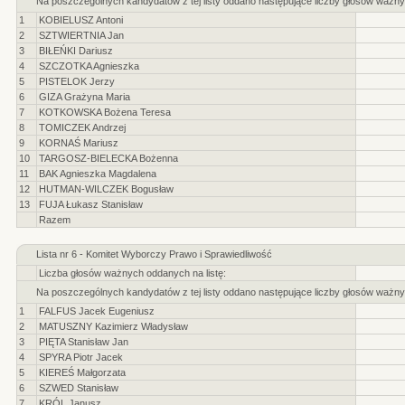
Na poszczególnych kandydatów z tej listy oddano następujące liczby głosów ważny
1
KOBIELUSZ Antoni
2
SZTWIERTNIA Jan
3
BIŁEŃKI Dariusz
4
SZCZOTKA Agnieszka
5
PISTELOK Jerzy
6
GIZA Grażyna Maria
7
KOTKOWSKA Bożena Teresa
8
TOMICZEK Andrzej
9
KORNAŚ Mariusz
10
TARGOSZ-BIELECKA Bożenna
11
BAK Agnieszka Magdalena
12
HUTMAN-WILCZEK Bogusław
13
FUJA Łukasz Stanisław
Razem
Lista nr 6 - Komitet Wyborczy Prawo i Sprawiedliwość
Liczba głosów ważnych oddanych na listę:
Na poszczególnych kandydatów z tej listy oddano następujące liczby głosów ważny
1
FALFUS Jacek Eugeniusz
2
MATUSZNY Kazimierz Władysław
3
PIĘTA Stanisław Jan
4
SPYRA Piotr Jacek
5
KIEREŚ Małgorzata
6
SZWED Stanisław
7
KRÓL Janusz