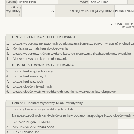
Gmina
Bielsko-Biała
Powiat
Bielsko-Biała
Okręg
wyborczy
27
Okręgowa Komisja Wyborcza
Bielsko-Biała
nr
ZESTAWIENIE 
na okręg
I. ROZLICZENIE KART DO GŁOSOWANIA
1.
Liczba wyborców uprawionych do głosowania (umieszczonych w spisie) w chwili z
2.
Komisja otrzymała kart do głosowania
3.
Liczba wyborców, którym wydano karty do głosowania (liczba podpisów w spisie)
4.
Nie wykorzystano kart do głosowania
II. USTALENIE WYNIKÓW GŁOSOWANIA
5.
Liczba kart wyjętych z urny
6.
Liczba kart nieważnych
7.
Liczba kart ważnych
8.
Liczba głosów nieważnych
9.
Liczba głosów ważnych oddanych łącznie na wszystkie listy okręgowe
Lista nr 1 - Komitet Wyborczy Ruch Patriotyczny
Liczba głosów ważnych oddanych na listę:
Na poszczególnych kandydatów z tej listy oddano następujące liczby głosów ważny
1
DZIWAK Krzysztof Marian
2
MALINOWSKA Rozalia Anna
3
CZYŻ Rinaldo Jan