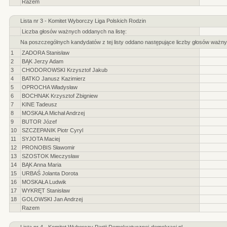
Razem
Lista nr 3 - Komitet Wyborczy Liga Polskich Rodzin
Liczba głosów ważnych oddanych na listę:
Na poszczególnych kandydatów z tej listy oddano następujące liczby głosów ważny
1
ZADORA Stanisław
2
BĄK Jerzy Adam
3
CHODOROWSKI Krzysztof Jakub
4
BATKO Janusz Kazimierz
5
OPROCHA Władysław
6
BOCHNAK Krzysztof Zbigniew
7
KINE Tadeusz
8
MOSKAŁA Michał Andrzej
9
BUTOR Józef
10
SZCZEPANIK Piotr Cyryl
11
SYJOTA Maciej
12
PRONOBIS Sławomir
13
SZOSTOK Mieczysław
14
BĄK Anna Maria
15
URBAŚ Jolanta Dorota
16
MOSKAŁA Ludwik
17
WYKRĘT Stanisław
18
GOLOWSKI Jan Andrzej
Razem