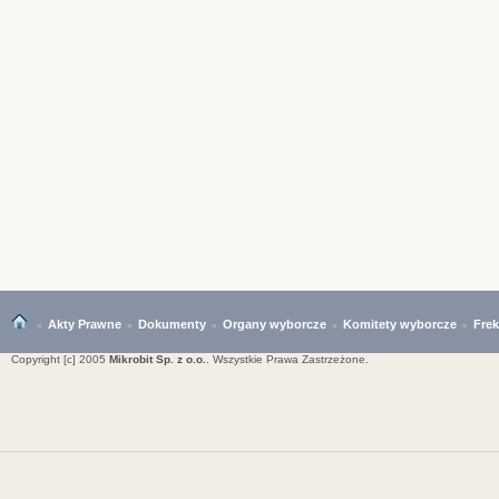
Akty Prawne
Dokumenty
Organy wyborcze
Komitety wyborcze
Fre
Copyright [c] 2005
Mikrobit Sp. z o.o.
. Wszystkie Prawa Zastrzeżone.