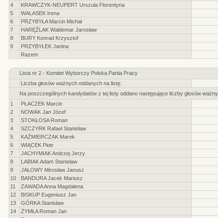
4
KRAWCZYK-NEUPERT Urszula Florentyna
5
WALASEK Irena
6
PRZYBYŁA Marcin Michał
7
HARĘŹLAK Waldemar Jarosław
8
BURY Konrad Krzysztof
9
PRZYBYŁEK Janina
Razem
Lista nr 2 - Komitet Wyborczy Polska Partia Pracy
Liczba głosów ważnych oddanych na listę:
Na poszczególnych kandydatów z tej listy oddano następujące liczby głosów ważny
1
PŁACZEK Marcin
2
NOWAK Jan Józef
3
STOKŁOSA Roman
4
SZCZYRK Rafael Stanisław
5
KAŹMIERCZAK Marek
6
WIĄCEK Piotr
7
JACHYMIAK Andrzej Jerzy
8
LABIAK Adam Stanisław
9
JAŁOWY Mirosław Janusz
10
BANDURA Jacek Mariusz
11
ZAWADA Anna Magdalena
12
BISKUP Eugeniusz Jan
13
GÓRKA Stanisław
14
ŻYMŁA Roman Jan