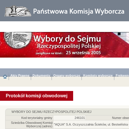
Akty Prawne
Dokumenty
Organy wyborcze
Komitety wyborcze
Frekwen
Protokół komisji obwodowej
WYBORY DO SEJMU RZECZYPOSPOLITEJ POLSKIEJ
Kod terytorialny gminy
246101
Numer obwo
Sziedziba Obwodowej Komisji
"AQUA" S.A. Oczyszczalnia Ścieków, ul. Bestwińska
Wyborczej (adres)