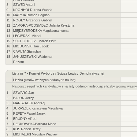
8
SZWED Antoni
9
KRONHOLD Irena Wanda
10
MATYJA Roman Bogdan
11
NOGŁY Grzegorz Gabriel
12
ZAMORA-PODSIADŁO Jolanta Krystyna
13
MIĘDZYBRODZKA Magdalena Iwona
14
LEGIERSKI Michał
15
SUCHODOLSKI Marek Piotr
16
MIODOŃSKI Jan Jacek
17
CAPUTA Stanisław
18
JANUSZEWSKI Waldemar
Razem
Lista nr 7 - Komitet Wyborczy Sojusz Lewicy Demokratycznej
Liczba głosów ważnych oddanych na listę:
Na poszczególnych kandydatów z tej listy oddano następujące liczby głosów ważny
1
SZWARC Jan
2
BALON Jerzy
3
MARSZAŁEK Andrzej
4
JURASZEK Katarzyna Mirosława
5
REPETA Paweł Jacek
6
BRUDNY Alfred
7
REDKOWSKA Barbara Maria
8
KLIŚ Robert Jerzy
9
MICHALSKI Mirosław Wacław