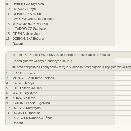
9
DYBEK Ewa Krystyna
10
DOBIJA Grażyna
11
OLEARCZYK Marcin
12
CHOLEWA Aneta Magdalena
13
WINOGRODZKI Andrzej
14
LITAROWICZ Stanisław
15
GREŃ Andrzej Józef
16
DZIEKAŃSKA Bożena
Razem
Lista nr 15 - Komitet Wyborczy Samoobrona Rzeczpospolitej Polskiej
Liczba głosów ważnych oddanych na listę:
Na poszczególnych kandydatów z tej listy oddano następujące liczby głosów ważny
1
KOZAK Dariusz
2
MŁYNARCZYK Irena Stefania
4
ZAJĄC Henryk
5
LACH Stanisław Jan
6
WALAS Krystyna
8
KUMALA Stefan
9
ZATOŃ Leszek Eugeniusz
10
UCHYŁA Katarzyna
11
DUMNIEC Tadeusz
12
PISZCZEK Radosław Józef
Razem