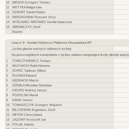
10
BIESOK Grzegorz Tomasz
11
MOTYKA Małgorzata
12
DZIEWIT Daniel Robert
13
KIERZKOWSKI Ryszard Jerzy
14
MYŚLIWIEC-MROWIEC Aurelia Katarzyna
15
ABRAMCZYK Józef
Razem
Lista nr 8 - Komitet Wyborczy Platforma Obywatelska RP
Liczba głosów ważnych oddanych na listę:
Na poszczególnych kandydatów z tej listy oddano następujące liczby głosów ważny
1
TOMCZYKIEWICZ Tomasz
2
MUCHACKI Rafał Klemens
3
KOPEĆ Tadeusz Wiktor
4
PŁONKA Edward
5
KĘDRACKI Marcin
6
SZEMLA Mirosław Stanisław
7
GEORG Andrzej Janusz
8
PODOLSKI Marek
9
KANIK Janusz
10
TOMASZCZYK Grzegorz Wojciech
11
BILCZEWSKI Eugeniusz Józef
12
MEYER Cieszysława
13
JAZOWY Krzysztof Jan
14
POLAK Jolanta