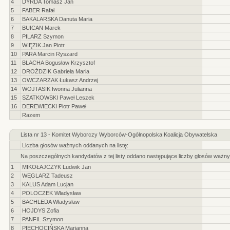
4
DYRDA Tomasz Jan
5
FABER Rafał
6
BAKALARSKA Danuta Maria
7
BUICAN Marek
8
PILARZ Szymon
9
WIĘZIK Jan Piotr
10
PARA Marcin Ryszard
11
BLACHA Bogusław Krzysztof
12
DROŹDZIK Gabriela Maria
13
OWCZARZAK Łukasz Andrzej
14
WOJTASIK Iwonna Julianna
15
SZATKOWSKI Paweł Leszek
16
DEREWIECKI Piotr Paweł
Razem
Lista nr 13 - Komitet Wyborczy Wyborców-Ogólnopolska Koalicja Obywatelska
Liczba głosów ważnych oddanych na listę:
Na poszczególnych kandydatów z tej listy oddano następujące liczby głosów ważny
1
MIKOŁAJCZYK Ludwik Jan
2
WĘGLARZ Tadeusz
3
KALUS Adam Lucjan
4
POLOCZEK Władysław
5
BACHLEDA Władysław
6
HOJDYS Zofia
7
PANFIL Szymon
8
PIECHOCIŃSKA Marianna