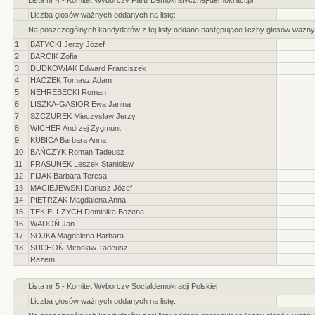
Lista nr 4 - Komitet Wyborczy Partii Demokratycznej-demokraci.pl
Liczba głosów ważnych oddanych na listę:
Na poszczególnych kandydatów z tej listy oddano następujące liczby głosów ważny
1
BATYCKI Jerzy Józef
2
BARCIK Zofia
3
DUDKOWIAK Edward Franciszek
4
HACZEK Tomasz Adam
5
NEHREBECKI Roman
6
LISZKA-GĄSIOR Ewa Janina
7
SZCZUREK Mieczysław Jerzy
8
WICHER Andrzej Zygmunt
9
KUBICA Barbara Anna
10
BAŃCZYK Roman Tadeusz
11
FRASUNEK Leszek Stanisław
12
FIJAK Barbara Teresa
13
MACIEJEWSKI Dariusz Józef
14
PIETRZAK Magdalena Anna
15
TEKIELI-ZYCH Dominika Bożena
16
WADOŃ Jan
17
SOJKA Magdalena Barbara
18
SUCHOŃ Mirosław Tadeusz
Razem
Lista nr 5 - Komitet Wyborczy Socjaldemokracji Polskiej
Liczba głosów ważnych oddanych na listę: