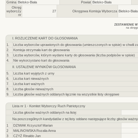
Gmina
Bielsko-Biała
Powiat
Bielsko-Biała
Okręg
wyborczy
27
Okręgowa Komisja Wyborcza
Bielsko-Biała
nr
ZESTAWIENIE 
na okręg
I. ROZLICZENIE KART DO GŁOSOWANIA
1.
Liczba wyborców uprawionych do głosowania (umieszczonych w spisie) w chwili z
2.
Komisja otrzymała kart do głosowania
3.
Liczba wyborców, którym wydano karty do głosowania (liczba podpisów w spisie)
4.
Nie wykorzystano kart do głosowania
II. USTALENIE WYNIKÓW GŁOSOWANIA
5.
Liczba kart wyjętych z urny
6.
Liczba kart nieważnych
7.
Liczba kart ważnych
8.
Liczba głosów nieważnych
9.
Liczba głosów ważnych oddanych łącznie na wszystkie listy okręgowe
Lista nr 1 - Komitet Wyborczy Ruch Patriotyczny
Liczba głosów ważnych oddanych na listę:
Na poszczególnych kandydatów z tej listy oddano następujące liczby głosów ważny
1
DZIWAK Krzysztof Marian
2
MALINOWSKA Rozalia Anna
3
CZYŻ Rinaldo Jan