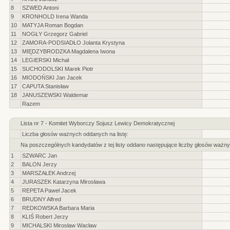
8
SZWED Antoni
9
KRONHOLD Irena Wanda
10
MATYJA Roman Bogdan
11
NOGŁY Grzegorz Gabriel
12
ZAMORA-PODSIADŁO Jolanta Krystyna
13
MIĘDZYBRODZKA Magdalena Iwona
14
LEGIERSKI Michał
15
SUCHODOLSKI Marek Piotr
16
MIODOŃSKI Jan Jacek
17
CAPUTA Stanisław
18
JANUSZEWSKI Waldemar
Razem
Lista nr 7 - Komitet Wyborczy Sojusz Lewicy Demokratycznej
Liczba głosów ważnych oddanych na listę:
Na poszczególnych kandydatów z tej listy oddano następujące liczby głosów ważny
1
SZWARC Jan
2
BALON Jerzy
3
MARSZAŁEK Andrzej
4
JURASZEK Katarzyna Mirosława
5
REPETA Paweł Jacek
6
BRUDNY Alfred
7
REDKOWSKA Barbara Maria
8
KLIŚ Robert Jerzy
9
MICHALSKI Mirosław Wacław