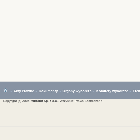
Akty Prawne
Dokumenty
Organy wyborcze
Komitety wyborcze
Fre
Copyright [c] 2005
Mikrobit Sp. z o.o.
. Wszystkie Prawa Zastrzeżone.