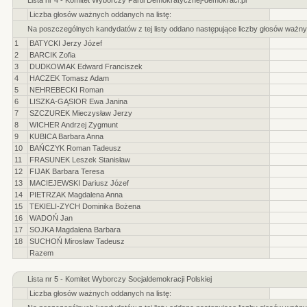
Lista nr 4 - Komitet Wyborczy Partii Demokratycznej-demokraci.pl
Liczba głosów ważnych oddanych na listę:
Na poszczególnych kandydatów z tej listy oddano następujące liczby głosów ważny
1
BATYCKI Jerzy Józef
2
BARCIK Zofia
3
DUDKOWIAK Edward Franciszek
4
HACZEK Tomasz Adam
5
NEHREBECKI Roman
6
LISZKA-GĄSIOR Ewa Janina
7
SZCZUREK Mieczysław Jerzy
8
WICHER Andrzej Zygmunt
9
KUBICA Barbara Anna
10
BAŃCZYK Roman Tadeusz
11
FRASUNEK Leszek Stanisław
12
FIJAK Barbara Teresa
13
MACIEJEWSKI Dariusz Józef
14
PIETRZAK Magdalena Anna
15
TEKIELI-ZYCH Dominika Bożena
16
WADOŃ Jan
17
SOJKA Magdalena Barbara
18
SUCHOŃ Mirosław Tadeusz
Razem
Lista nr 5 - Komitet Wyborczy Socjaldemokracji Polskiej
Liczba głosów ważnych oddanych na listę: