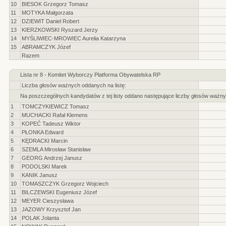
10
BIESOK Grzegorz Tomasz
11
MOTYKA Małgorzata
12
DZIEWIT Daniel Robert
13
KIERZKOWSKI Ryszard Jerzy
14
MYŚLIWIEC-MROWIEC Aurelia Katarzyna
15
ABRAMCZYK Józef
Razem
Lista nr 8 - Komitet Wyborczy Platforma Obywatelska RP
Liczba głosów ważnych oddanych na listę:
Na poszczególnych kandydatów z tej listy oddano następujące liczby głosów ważny
1
TOMCZYKIEWICZ Tomasz
2
MUCHACKI Rafał Klemens
3
KOPEĆ Tadeusz Wiktor
4
PŁONKA Edward
5
KĘDRACKI Marcin
6
SZEMLA Mirosław Stanisław
7
GEORG Andrzej Janusz
8
PODOLSKI Marek
9
KANIK Janusz
10
TOMASZCZYK Grzegorz Wojciech
11
BILCZEWSKI Eugeniusz Józef
12
MEYER Cieszysława
13
JAZOWY Krzysztof Jan
14
POLAK Jolanta