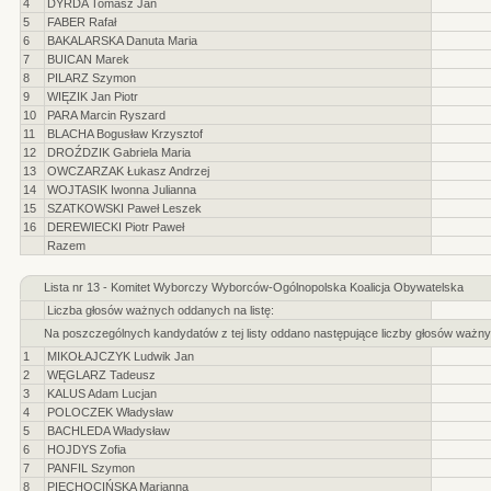
4
DYRDA Tomasz Jan
5
FABER Rafał
6
BAKALARSKA Danuta Maria
7
BUICAN Marek
8
PILARZ Szymon
9
WIĘZIK Jan Piotr
10
PARA Marcin Ryszard
11
BLACHA Bogusław Krzysztof
12
DROŹDZIK Gabriela Maria
13
OWCZARZAK Łukasz Andrzej
14
WOJTASIK Iwonna Julianna
15
SZATKOWSKI Paweł Leszek
16
DEREWIECKI Piotr Paweł
Razem
Lista nr 13 - Komitet Wyborczy Wyborców-Ogólnopolska Koalicja Obywatelska
Liczba głosów ważnych oddanych na listę:
Na poszczególnych kandydatów z tej listy oddano następujące liczby głosów ważny
1
MIKOŁAJCZYK Ludwik Jan
2
WĘGLARZ Tadeusz
3
KALUS Adam Lucjan
4
POLOCZEK Władysław
5
BACHLEDA Władysław
6
HOJDYS Zofia
7
PANFIL Szymon
8
PIECHOCIŃSKA Marianna