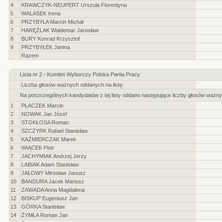
4
KRAWCZYK-NEUPERT Urszula Florentyna
5
WALASEK Irena
6
PRZYBYŁA Marcin Michał
7
HARĘŹLAK Waldemar Jarosław
8
BURY Konrad Krzysztof
9
PRZYBYŁEK Janina
Razem
Lista nr 2 - Komitet Wyborczy Polska Partia Pracy
Liczba głosów ważnych oddanych na listę:
Na poszczególnych kandydatów z tej listy oddano następujące liczby głosów ważny
1
PŁACZEK Marcin
2
NOWAK Jan Józef
3
STOKŁOSA Roman
4
SZCZYRK Rafael Stanisław
5
KAŹMIERCZAK Marek
6
WIĄCEK Piotr
7
JACHYMIAK Andrzej Jerzy
8
LABIAK Adam Stanisław
9
JAŁOWY Mirosław Janusz
10
BANDURA Jacek Mariusz
11
ZAWADA Anna Magdalena
12
BISKUP Eugeniusz Jan
13
GÓRKA Stanisław
14
ŻYMŁA Roman Jan