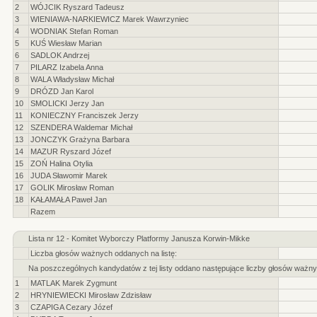
2
WÓJCIK Ryszard Tadeusz
3
WIENIAWA-NARKIEWICZ Marek Wawrzyniec
4
WODNIAK Stefan Roman
5
KUŚ Wiesław Marian
6
SADLOK Andrzej
7
PILARZ Izabela Anna
8
WALA Władysław Michał
9
DRÓZD Jan Karol
10
SMOLICKI Jerzy Jan
11
KONIECZNY Franciszek Jerzy
12
SZENDERA Waldemar Michał
13
JONCZYK Grażyna Barbara
14
MAZUR Ryszard Józef
15
ZOŃ Halina Otylia
16
JUDA Sławomir Marek
17
GOLIK Mirosław Roman
18
KAŁAMAŁA Paweł Jan
Razem
Lista nr 12 - Komitet Wyborczy Platformy Janusza Korwin-Mikke
Liczba głosów ważnych oddanych na listę:
Na poszczególnych kandydatów z tej listy oddano następujące liczby głosów ważny
1
MATLAK Marek Zygmunt
2
HRYNIEWIECKI Mirosław Zdzisław
3
CZAPIGA Cezary Józef