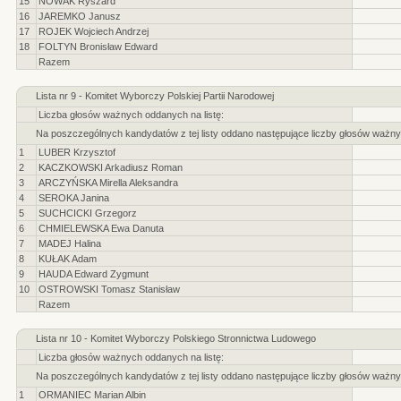
15
NOWAK Ryszard
16
JAREMKO Janusz
17
ROJEK Wojciech Andrzej
18
FOLTYN Bronisław Edward
Razem
Lista nr 9 - Komitet Wyborczy Polskiej Partii Narodowej
Liczba głosów ważnych oddanych na listę:
Na poszczególnych kandydatów z tej listy oddano następujące liczby głosów ważny
1
LUBER Krzysztof
2
KACZKOWSKI Arkadiusz Roman
3
ARCZYŃSKA Mirella Aleksandra
4
SEROKA Janina
5
SUCHCICKI Grzegorz
6
CHMIELEWSKA Ewa Danuta
7
MADEJ Halina
8
KUŁAK Adam
9
HAUDA Edward Zygmunt
10
OSTROWSKI Tomasz Stanisław
Razem
Lista nr 10 - Komitet Wyborczy Polskiego Stronnictwa Ludowego
Liczba głosów ważnych oddanych na listę:
Na poszczególnych kandydatów z tej listy oddano następujące liczby głosów ważny
1
ORMANIEC Marian Albin