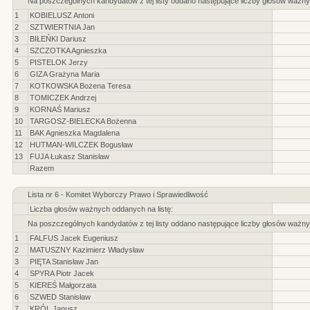
Na poszczególnych kandydatów z tej listy oddano następujące liczby głosów ważny
1
KOBIELUSZ Antoni
2
SZTWIERTNIA Jan
3
BIŁEŃKI Dariusz
4
SZCZOTKA Agnieszka
5
PISTELOK Jerzy
6
GIZA Grażyna Maria
7
KOTKOWSKA Bożena Teresa
8
TOMICZEK Andrzej
9
KORNAŚ Mariusz
10
TARGOSZ-BIELECKA Bożenna
11
BAK Agnieszka Magdalena
12
HUTMAN-WILCZEK Bogusław
13
FUJA Łukasz Stanisław
Razem
Lista nr 6 - Komitet Wyborczy Prawo i Sprawiedliwość
Liczba głosów ważnych oddanych na listę:
Na poszczególnych kandydatów z tej listy oddano następujące liczby głosów ważny
1
FALFUS Jacek Eugeniusz
2
MATUSZNY Kazimierz Władysław
3
PIĘTA Stanisław Jan
4
SPYRA Piotr Jacek
5
KIEREŚ Małgorzata
6
SZWED Stanisław
7
KRÓL Janusz