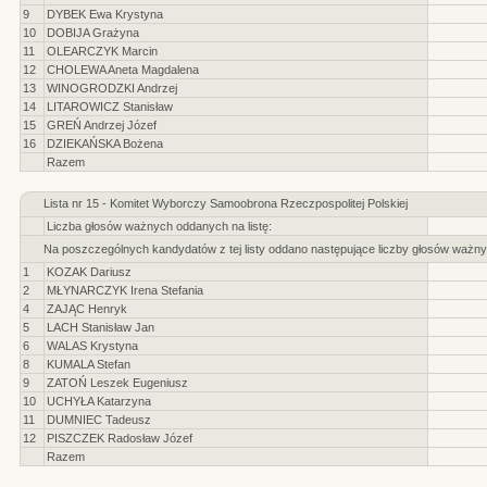
9
DYBEK Ewa Krystyna
10
DOBIJA Grażyna
11
OLEARCZYK Marcin
12
CHOLEWA Aneta Magdalena
13
WINOGRODZKI Andrzej
14
LITAROWICZ Stanisław
15
GREŃ Andrzej Józef
16
DZIEKAŃSKA Bożena
Razem
Lista nr 15 - Komitet Wyborczy Samoobrona Rzeczpospolitej Polskiej
Liczba głosów ważnych oddanych na listę:
Na poszczególnych kandydatów z tej listy oddano następujące liczby głosów ważny
1
KOZAK Dariusz
2
MŁYNARCZYK Irena Stefania
4
ZAJĄC Henryk
5
LACH Stanisław Jan
6
WALAS Krystyna
8
KUMALA Stefan
9
ZATOŃ Leszek Eugeniusz
10
UCHYŁA Katarzyna
11
DUMNIEC Tadeusz
12
PISZCZEK Radosław Józef
Razem