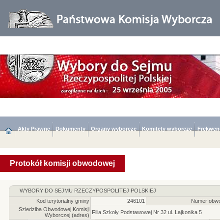
Akty Prawne
Dokumenty
Organy wyborcze
Komitety wyborcze
Frekwen
Protokół komisji obwodowej
WYBORY DO SEJMU RZECZYPOSPOLITEJ POLSKIEJ
Kod terytorialny gminy
246101
Numer obwo
Sziedziba Obwodowej Komisji
Filia Szkoły Podstawowej Nr 32 ul. Lajkonika 5
Wyborczej (adres)