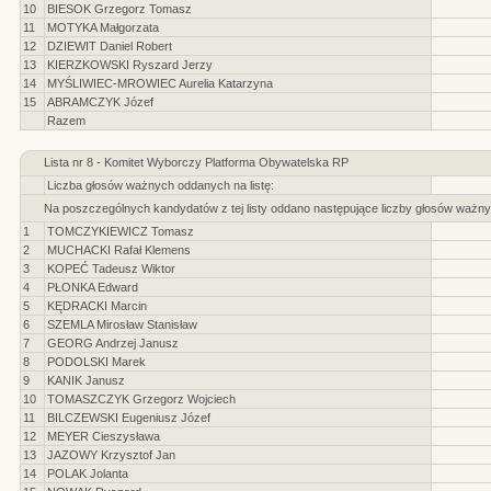
10
BIESOK Grzegorz Tomasz
11
MOTYKA Małgorzata
12
DZIEWIT Daniel Robert
13
KIERZKOWSKI Ryszard Jerzy
14
MYŚLIWIEC-MROWIEC Aurelia Katarzyna
15
ABRAMCZYK Józef
Razem
Lista nr 8 - Komitet Wyborczy Platforma Obywatelska RP
Liczba głosów ważnych oddanych na listę:
Na poszczególnych kandydatów z tej listy oddano następujące liczby głosów ważny
1
TOMCZYKIEWICZ Tomasz
2
MUCHACKI Rafał Klemens
3
KOPEĆ Tadeusz Wiktor
4
PŁONKA Edward
5
KĘDRACKI Marcin
6
SZEMLA Mirosław Stanisław
7
GEORG Andrzej Janusz
8
PODOLSKI Marek
9
KANIK Janusz
10
TOMASZCZYK Grzegorz Wojciech
11
BILCZEWSKI Eugeniusz Józef
12
MEYER Cieszysława
13
JAZOWY Krzysztof Jan
14
POLAK Jolanta