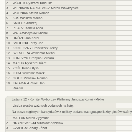
2
WÓJCIK Ryszard Tadeusz
3
WIENIAWA-NARKIEWICZ Marek Wawrzyniec
4
WODNIAK Stefan Roman
5
KUŚ Wiesław Marian
6
SADLOK Andrzej
7
PILARZ Izabela Anna
8
WALA Władysław Michał
9
DRÓZD Jan Karol
10
SMOLICKI Jerzy Jan
11
KONIECZNY Franciszek Jerzy
12
SZENDERA Waldemar Michał
13
JONCZYK Grażyna Barbara
14
MAZUR Ryszard Józef
15
ZOŃ Halina Otylia
16
JUDA Sławomir Marek
17
GOLIK Mirosław Roman
18
KAŁAMAŁA Paweł Jan
Razem
Lista nr 12 - Komitet Wyborczy Platformy Janusza Korwin-Mikke
Liczba głosów ważnych oddanych na listę:
Na poszczególnych kandydatów z tej listy oddano następujące liczby głosów ważny
1
MATLAK Marek Zygmunt
2
HRYNIEWIECKI Mirosław Zdzisław
3
CZAPIGA Cezary Józef