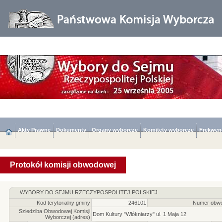
Akty Prawne
Dokumenty
Organy wyborcze
Komitety wyborcze
Frekwen
Protokół komisji obwodowej
WYBORY DO SEJMU RZECZYPOSPOLITEJ POLSKIEJ
Kod terytorialny gminy
246101
Numer obwo
Sziedziba Obwodowej Komisji
Dom Kultury "Włókniarzy" ul. 1 Maja 12
Wyborczej (adres)