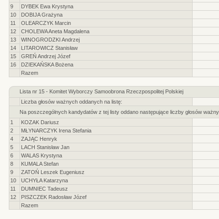
9
DYBEK Ewa Krystyna
10
DOBIJA Grażyna
11
OLEARCZYK Marcin
12
CHOLEWA Aneta Magdalena
13
WINOGRODZKI Andrzej
14
LITAROWICZ Stanisław
15
GREŃ Andrzej Józef
16
DZIEKAŃSKA Bożena
Razem
Lista nr 15 - Komitet Wyborczy Samoobrona Rzeczpospolitej Polskiej
Liczba głosów ważnych oddanych na listę:
Na poszczególnych kandydatów z tej listy oddano następujące liczby głosów ważny
1
KOZAK Dariusz
2
MŁYNARCZYK Irena Stefania
4
ZAJĄC Henryk
5
LACH Stanisław Jan
6
WALAS Krystyna
8
KUMALA Stefan
9
ZATOŃ Leszek Eugeniusz
10
UCHYŁA Katarzyna
11
DUMNIEC Tadeusz
12
PISZCZEK Radosław Józef
Razem