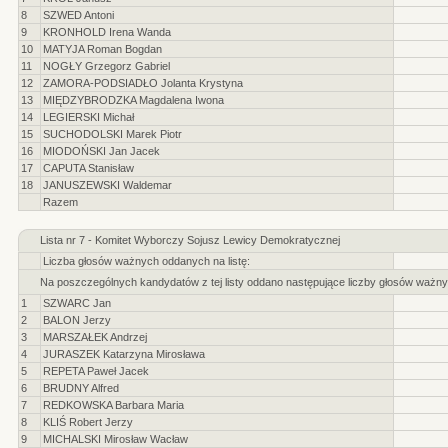
8
SZWED Antoni
9
KRONHOLD Irena Wanda
10
MATYJA Roman Bogdan
11
NOGŁY Grzegorz Gabriel
12
ZAMORA-PODSIADŁO Jolanta Krystyna
13
MIĘDZYBRODZKA Magdalena Iwona
14
LEGIERSKI Michał
15
SUCHODOLSKI Marek Piotr
16
MIODOŃSKI Jan Jacek
17
CAPUTA Stanisław
18
JANUSZEWSKI Waldemar
Razem
Lista nr 7 - Komitet Wyborczy Sojusz Lewicy Demokratycznej
Liczba głosów ważnych oddanych na listę:
Na poszczególnych kandydatów z tej listy oddano następujące liczby głosów ważny
1
SZWARC Jan
2
BALON Jerzy
3
MARSZAŁEK Andrzej
4
JURASZEK Katarzyna Mirosława
5
REPETA Paweł Jacek
6
BRUDNY Alfred
7
REDKOWSKA Barbara Maria
8
KLIŚ Robert Jerzy
9
MICHALSKI Mirosław Wacław