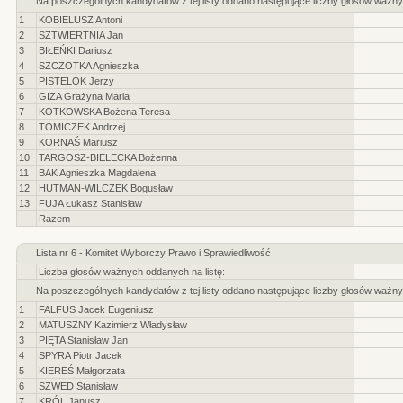
Na poszczególnych kandydatów z tej listy oddano następujące liczby głosów ważny
1
KOBIELUSZ Antoni
2
SZTWIERTNIA Jan
3
BIŁEŃKI Dariusz
4
SZCZOTKA Agnieszka
5
PISTELOK Jerzy
6
GIZA Grażyna Maria
7
KOTKOWSKA Bożena Teresa
8
TOMICZEK Andrzej
9
KORNAŚ Mariusz
10
TARGOSZ-BIELECKA Bożenna
11
BAK Agnieszka Magdalena
12
HUTMAN-WILCZEK Bogusław
13
FUJA Łukasz Stanisław
Razem
Lista nr 6 - Komitet Wyborczy Prawo i Sprawiedliwość
Liczba głosów ważnych oddanych na listę:
Na poszczególnych kandydatów z tej listy oddano następujące liczby głosów ważny
1
FALFUS Jacek Eugeniusz
2
MATUSZNY Kazimierz Władysław
3
PIĘTA Stanisław Jan
4
SPYRA Piotr Jacek
5
KIEREŚ Małgorzata
6
SZWED Stanisław
7
KRÓL Janusz