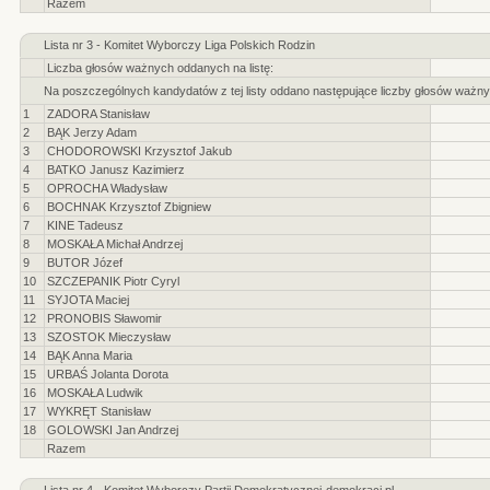
Razem
Lista nr 3 - Komitet Wyborczy Liga Polskich Rodzin
Liczba głosów ważnych oddanych na listę:
Na poszczególnych kandydatów z tej listy oddano następujące liczby głosów ważny
1
ZADORA Stanisław
2
BĄK Jerzy Adam
3
CHODOROWSKI Krzysztof Jakub
4
BATKO Janusz Kazimierz
5
OPROCHA Władysław
6
BOCHNAK Krzysztof Zbigniew
7
KINE Tadeusz
8
MOSKAŁA Michał Andrzej
9
BUTOR Józef
10
SZCZEPANIK Piotr Cyryl
11
SYJOTA Maciej
12
PRONOBIS Sławomir
13
SZOSTOK Mieczysław
14
BĄK Anna Maria
15
URBAŚ Jolanta Dorota
16
MOSKAŁA Ludwik
17
WYKRĘT Stanisław
18
GOLOWSKI Jan Andrzej
Razem