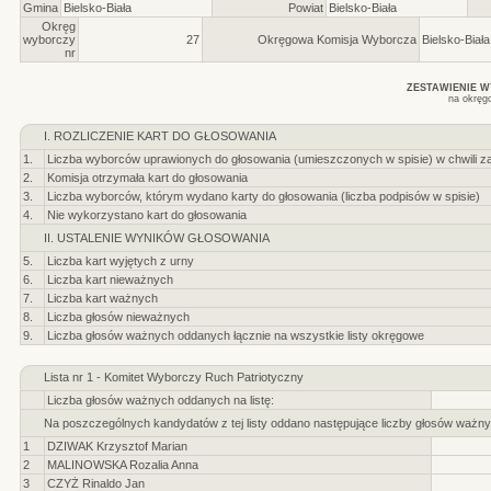
Gmina
Bielsko-Biała
Powiat
Bielsko-Biała
Okręg
wyborczy
27
Okręgowa Komisja Wyborcza
Bielsko-Biała
nr
ZESTAWIENIE 
na okręg
I. ROZLICZENIE KART DO GŁOSOWANIA
1.
Liczba wyborców uprawionych do głosowania (umieszczonych w spisie) w chwili z
2.
Komisja otrzymała kart do głosowania
3.
Liczba wyborców, którym wydano karty do głosowania (liczba podpisów w spisie)
4.
Nie wykorzystano kart do głosowania
II. USTALENIE WYNIKÓW GŁOSOWANIA
5.
Liczba kart wyjętych z urny
6.
Liczba kart nieważnych
7.
Liczba kart ważnych
8.
Liczba głosów nieważnych
9.
Liczba głosów ważnych oddanych łącznie na wszystkie listy okręgowe
Lista nr 1 - Komitet Wyborczy Ruch Patriotyczny
Liczba głosów ważnych oddanych na listę:
Na poszczególnych kandydatów z tej listy oddano następujące liczby głosów ważny
1
DZIWAK Krzysztof Marian
2
MALINOWSKA Rozalia Anna
3
CZYŻ Rinaldo Jan