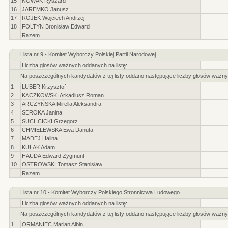
15
NOWAK Ryszard
16
JAREMKO Janusz
17
ROJEK Wojciech Andrzej
18
FOLTYN Bronisław Edward
Razem
Lista nr 9 - Komitet Wyborczy Polskiej Partii Narodowej
Liczba głosów ważnych oddanych na listę:
Na poszczególnych kandydatów z tej listy oddano następujące liczby głosów ważny
1
LUBER Krzysztof
2
KACZKOWSKI Arkadiusz Roman
3
ARCZYŃSKA Mirella Aleksandra
4
SEROKA Janina
5
SUCHCICKI Grzegorz
6
CHMIELEWSKA Ewa Danuta
7
MADEJ Halina
8
KUŁAK Adam
9
HAUDA Edward Zygmunt
10
OSTROWSKI Tomasz Stanisław
Razem
Lista nr 10 - Komitet Wyborczy Polskiego Stronnictwa Ludowego
Liczba głosów ważnych oddanych na listę:
Na poszczególnych kandydatów z tej listy oddano następujące liczby głosów ważny
1
ORMANIEC Marian Albin