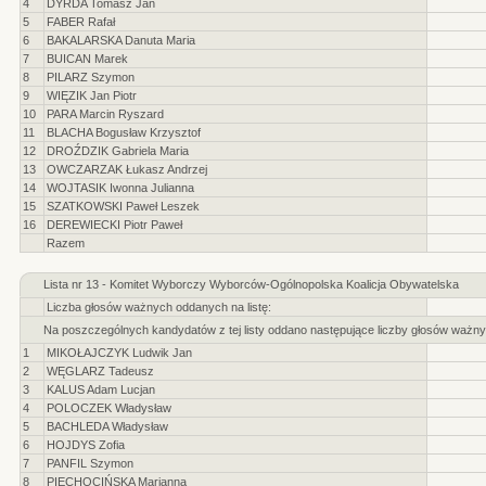
4
DYRDA Tomasz Jan
5
FABER Rafał
6
BAKALARSKA Danuta Maria
7
BUICAN Marek
8
PILARZ Szymon
9
WIĘZIK Jan Piotr
10
PARA Marcin Ryszard
11
BLACHA Bogusław Krzysztof
12
DROŹDZIK Gabriela Maria
13
OWCZARZAK Łukasz Andrzej
14
WOJTASIK Iwonna Julianna
15
SZATKOWSKI Paweł Leszek
16
DEREWIECKI Piotr Paweł
Razem
Lista nr 13 - Komitet Wyborczy Wyborców-Ogólnopolska Koalicja Obywatelska
Liczba głosów ważnych oddanych na listę:
Na poszczególnych kandydatów z tej listy oddano następujące liczby głosów ważny
1
MIKOŁAJCZYK Ludwik Jan
2
WĘGLARZ Tadeusz
3
KALUS Adam Lucjan
4
POLOCZEK Władysław
5
BACHLEDA Władysław
6
HOJDYS Zofia
7
PANFIL Szymon
8
PIECHOCIŃSKA Marianna