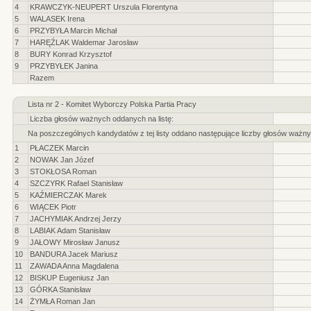
4
KRAWCZYK-NEUPERT Urszula Florentyna
5
WALASEK Irena
6
PRZYBYŁA Marcin Michał
7
HARĘŹLAK Waldemar Jarosław
8
BURY Konrad Krzysztof
9
PRZYBYŁEK Janina
Razem
Lista nr 2 - Komitet Wyborczy Polska Partia Pracy
Liczba głosów ważnych oddanych na listę:
Na poszczególnych kandydatów z tej listy oddano następujące liczby głosów ważny
1
PŁACZEK Marcin
2
NOWAK Jan Józef
3
STOKŁOSA Roman
4
SZCZYRK Rafael Stanisław
5
KAŹMIERCZAK Marek
6
WIĄCEK Piotr
7
JACHYMIAK Andrzej Jerzy
8
LABIAK Adam Stanisław
9
JAŁOWY Mirosław Janusz
10
BANDURA Jacek Mariusz
11
ZAWADA Anna Magdalena
12
BISKUP Eugeniusz Jan
13
GÓRKA Stanisław
14
ŻYMŁA Roman Jan