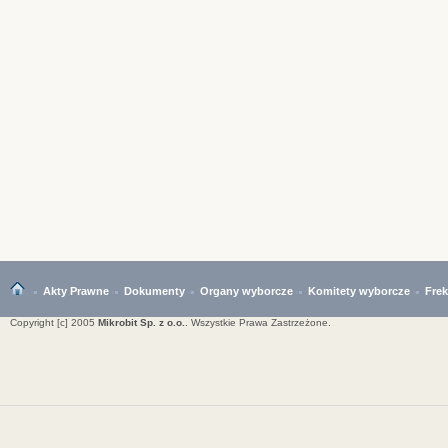
Akty Prawne
Dokumenty
Organy wyborcze
Komitety wyborcze
Fre
Copyright [c] 2005
Mikrobit Sp. z o.o.
. Wszystkie Prawa Zastrzeżone.