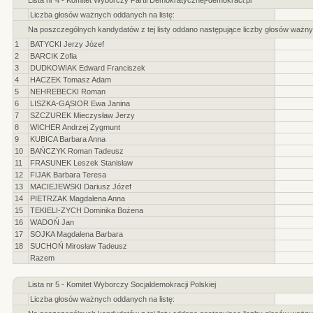
Lista nr 4 - Komitet Wyborczy Partii Demokratycznej-demokraci.pl
Liczba głosów ważnych oddanych na listę:
Na poszczególnych kandydatów z tej listy oddano następujące liczby głosów ważny
1
BATYCKI Jerzy Józef
2
BARCIK Zofia
3
DUDKOWIAK Edward Franciszek
4
HACZEK Tomasz Adam
5
NEHREBECKI Roman
6
LISZKA-GĄSIOR Ewa Janina
7
SZCZUREK Mieczysław Jerzy
8
WICHER Andrzej Zygmunt
9
KUBICA Barbara Anna
10
BAŃCZYK Roman Tadeusz
11
FRASUNEK Leszek Stanisław
12
FIJAK Barbara Teresa
13
MACIEJEWSKI Dariusz Józef
14
PIETRZAK Magdalena Anna
15
TEKIELI-ZYCH Dominika Bożena
16
WADOŃ Jan
17
SOJKA Magdalena Barbara
18
SUCHOŃ Mirosław Tadeusz
Razem
Lista nr 5 - Komitet Wyborczy Socjaldemokracji Polskiej
Liczba głosów ważnych oddanych na listę: