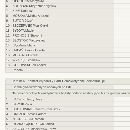
5
OPROCHA Władysław
6
BOCHNAK Krzysztof Zbigniew
7
KINE Tadeusz
8
MOSKAŁA Michał Andrzej
9
BUTOR Józef
10
SZCZEPANIK Piotr Cyryl
11
SYJOTA Maciej
12
PRONOBIS Sławomir
13
SZOSTOK Mieczysław
14
BĄK Anna Maria
15
URBAŚ Jolanta Dorota
16
MOSKAŁA Ludwik
17
WYKRĘT Stanisław
18
GOLOWSKI Jan Andrzej
Razem
Lista nr 4 - Komitet Wyborczy Partii Demokratycznej-demokraci.pl
Liczba głosów ważnych oddanych na listę:
Na poszczególnych kandydatów z tej listy oddano następujące liczby głosów ważny
1
BATYCKI Jerzy Józef
2
BARCIK Zofia
3
DUDKOWIAK Edward Franciszek
4
HACZEK Tomasz Adam
5
NEHREBECKI Roman
6
LISZKA-GĄSIOR Ewa Janina
7
SZCZUREK Mieczysław Jerzy