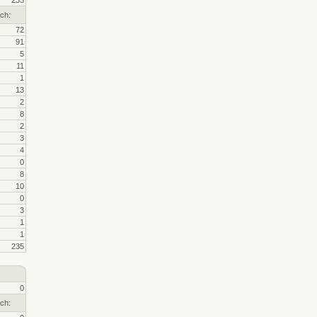
235
ch:
72
91
5
11
1
13
2
8
2
3
4
0
8
10
0
3
1
1
235
0
ch: