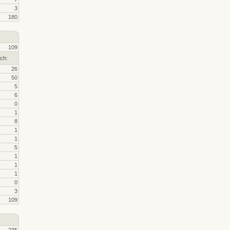
3
180
109
ch:
26
50
5
6
0
1
8
1
1
5
1
1
1
0
3
109