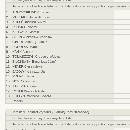
Liczba głosów ważnych oddanych na listę:
Na poszczególnych kandydatów z tej listy oddano następujące liczby głosów ważny
1
TOMCZYKIEWICZ Tomasz
2
MUCHACKI Rafał Klemens
3
KOPEĆ Tadeusz Wiktor
4
PŁONKA Edward
5
KĘDRACKI Marcin
6
SZEMLA Mirosław Stanisław
7
GEORG Andrzej Janusz
8
PODOLSKI Marek
9
KANIK Janusz
10
TOMASZCZYK Grzegorz Wojciech
11
BILCZEWSKI Eugeniusz Józef
12
MEYER Cieszysława
13
JAZOWY Krzysztof Jan
14
POLAK Jolanta
15
NOWAK Ryszard
16
JAREMKO Janusz
17
ROJEK Wojciech Andrzej
18
FOLTYN Bronisław Edward
Razem
Lista nr 9 - Komitet Wyborczy Polskiej Partii Narodowej
Liczba głosów ważnych oddanych na listę:
Na poszczególnych kandydatów z tej listy oddano następujące liczby głosów ważny