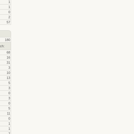
1
1
0
2
57
180
ch:
68
16
31
3
10
13
5
3
0
3
0
5
11
0
1
1
7