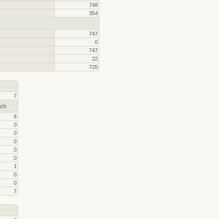
748
354
747
0
747
22
725
7
ch:
6
0
0
0
0
0
1
0
0
7