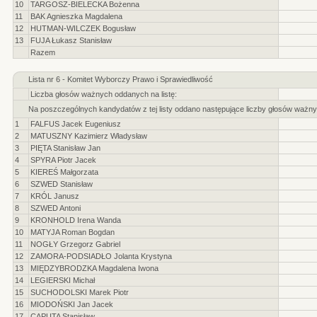
10
TARGOSZ-BIELECKA Bożenna
11
BAK Agnieszka Magdalena
12
HUTMAN-WILCZEK Bogusław
13
FUJA Łukasz Stanisław
Razem
Lista nr 6 - Komitet Wyborczy Prawo i Sprawiedliwość
Liczba głosów ważnych oddanych na listę:
Na poszczególnych kandydatów z tej listy oddano następujące liczby głosów ważny
1
FALFUS Jacek Eugeniusz
2
MATUSZNY Kazimierz Władysław
3
PIĘTA Stanisław Jan
4
SPYRA Piotr Jacek
5
KIEREŚ Małgorzata
6
SZWED Stanisław
7
KRÓL Janusz
8
SZWED Antoni
9
KRONHOLD Irena Wanda
10
MATYJA Roman Bogdan
11
NOGŁY Grzegorz Gabriel
12
ZAMORA-PODSIADŁO Jolanta Krystyna
13
MIĘDZYBRODZKA Magdalena Iwona
14
LEGIERSKI Michał
15
SUCHODOLSKI Marek Piotr
16
MIODOŃSKI Jan Jacek
17
CAPUTA Stanisław