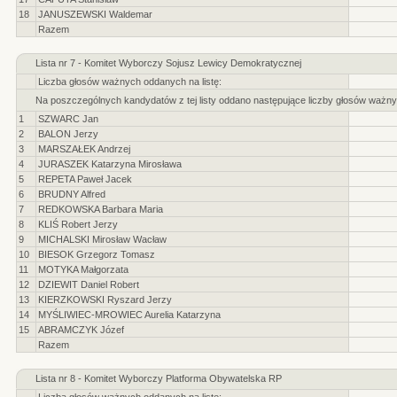
18
JANUSZEWSKI Waldemar
Razem
Lista nr 7 - Komitet Wyborczy Sojusz Lewicy Demokratycznej
Liczba głosów ważnych oddanych na listę:
Na poszczególnych kandydatów z tej listy oddano następujące liczby głosów ważny
1
SZWARC Jan
2
BALON Jerzy
3
MARSZAŁEK Andrzej
4
JURASZEK Katarzyna Mirosława
5
REPETA Paweł Jacek
6
BRUDNY Alfred
7
REDKOWSKA Barbara Maria
8
KLIŚ Robert Jerzy
9
MICHALSKI Mirosław Wacław
10
BIESOK Grzegorz Tomasz
11
MOTYKA Małgorzata
12
DZIEWIT Daniel Robert
13
KIERZKOWSKI Ryszard Jerzy
14
MYŚLIWIEC-MROWIEC Aurelia Katarzyna
15
ABRAMCZYK Józef
Razem
Lista nr 8 - Komitet Wyborczy Platforma Obywatelska RP