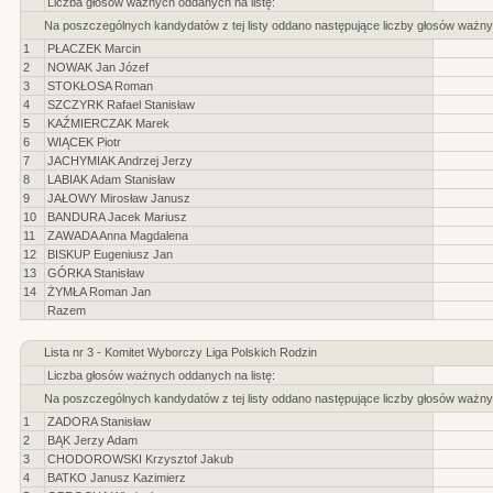
Liczba głosów ważnych oddanych na listę:
Na poszczególnych kandydatów z tej listy oddano następujące liczby głosów ważny
1
PŁACZEK Marcin
2
NOWAK Jan Józef
3
STOKŁOSA Roman
4
SZCZYRK Rafael Stanisław
5
KAŹMIERCZAK Marek
6
WIĄCEK Piotr
7
JACHYMIAK Andrzej Jerzy
8
LABIAK Adam Stanisław
9
JAŁOWY Mirosław Janusz
10
BANDURA Jacek Mariusz
11
ZAWADA Anna Magdalena
12
BISKUP Eugeniusz Jan
13
GÓRKA Stanisław
14
ŻYMŁA Roman Jan
Razem
Lista nr 3 - Komitet Wyborczy Liga Polskich Rodzin
Liczba głosów ważnych oddanych na listę:
Na poszczególnych kandydatów z tej listy oddano następujące liczby głosów ważny
1
ZADORA Stanisław
2
BĄK Jerzy Adam
3
CHODOROWSKI Krzysztof Jakub
4
BATKO Janusz Kazimierz