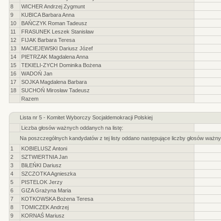
8
WICHER Andrzej Zygmunt
9
KUBICA Barbara Anna
10
BAŃCZYK Roman Tadeusz
11
FRASUNEK Leszek Stanisław
12
FIJAK Barbara Teresa
13
MACIEJEWSKI Dariusz Józef
14
PIETRZAK Magdalena Anna
15
TEKIELI-ZYCH Dominika Bożena
16
WADOŃ Jan
17
SOJKA Magdalena Barbara
18
SUCHOŃ Mirosław Tadeusz
Razem
Lista nr 5 - Komitet Wyborczy Socjaldemokracji Polskiej
Liczba głosów ważnych oddanych na listę:
Na poszczególnych kandydatów z tej listy oddano następujące liczby głosów ważny
1
KOBIELUSZ Antoni
2
SZTWIERTNIA Jan
3
BIŁEŃKI Dariusz
4
SZCZOTKA Agnieszka
5
PISTELOK Jerzy
6
GIZA Grażyna Maria
7
KOTKOWSKA Bożena Teresa
8
TOMICZEK Andrzej
9
KORNAŚ Mariusz