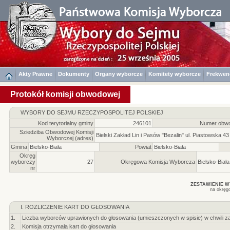
Akty Prawne
Dokumenty
Organy wyborcze
Komitety wyborcze
Frekwen
Protokół komisji obwodowej
WYBORY DO SEJMU RZECZYPOSPOLITEJ POLSKIEJ
Kod terytorialny gminy
246101
Numer obwo
Sziedziba Obwodowej Komisji
Bielski Zakład Lin i Pasów "Bezalin" ul. Piastowska 43
Wyborczej (adres)
Gmina
Bielsko-Biała
Powiat
Bielsko-Biała
Okręg
wyborczy
27
Okręgowa Komisja Wyborcza
Bielsko-Biała
nr
ZESTAWIENIE 
na okręg
I. ROZLICZENIE KART DO GŁOSOWANIA
1.
Liczba wyborców uprawionych do głosowania (umieszczonych w spisie) w chwili z
2.
Komisja otrzymała kart do głosowania