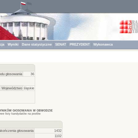
cja
Wyniki
Dane statystyczne
SENAT
PREZYDENT
Wykonawca
du głosowania
36
Województwo
śląskie
WYNIKÓW GłOSOWANIA W OBWODZIE
owe listy kandydatów na posłów
akończenia głosowania
1432
1102