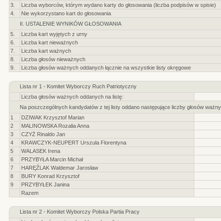
3.
Liczba wyborców, którym wydano karty do głosowania (liczba podpisów w spisie)
4.
Nie wykorzystano kart do głosowania
II. USTALENIE WYNIKÓW GŁOSOWANIA
5.
Liczba kart wyjętych z urny
6.
Liczba kart nieważnych
7.
Liczba kart ważnych
8.
Liczba głosów nieważnych
9.
Liczba głosów ważnych oddanych łącznie na wszystkie listy okręgowe
Lista nr 1 - Komitet Wyborczy Ruch Patriotyczny
Liczba głosów ważnych oddanych na listę:
Na poszczególnych kandydatów z tej listy oddano następujące liczby głosów ważny
1
DZIWAK Krzysztof Marian
2
MALINOWSKA Rozalia Anna
3
CZYŻ Rinaldo Jan
4
KRAWCZYK-NEUPERT Urszula Florentyna
5
WALASEK Irena
6
PRZYBYŁA Marcin Michał
7
HARĘŹLAK Waldemar Jarosław
8
BURY Konrad Krzysztof
9
PRZYBYŁEK Janina
Razem
Lista nr 2 - Komitet Wyborczy Polska Partia Pracy