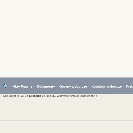
Akty Prawne
Dokumenty
Organy wyborcze
Komitety wyborcze
Fre
Copyright [c] 2005
Mikrobit Sp. z o.o.
. Wszystkie Prawa Zastrzeżone.