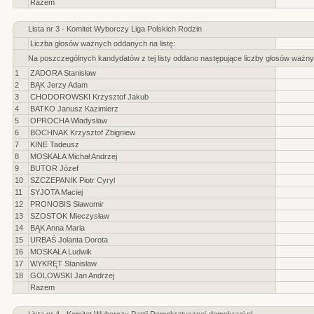
Razem
Lista nr 3 - Komitet Wyborczy Liga Polskich Rodzin
Liczba głosów ważnych oddanych na listę:
Na poszczególnych kandydatów z tej listy oddano następujące liczby głosów ważny
1
ZADORA Stanisław
2
BĄK Jerzy Adam
3
CHODOROWSKI Krzysztof Jakub
4
BATKO Janusz Kazimierz
5
OPROCHA Władysław
6
BOCHNAK Krzysztof Zbigniew
7
KINE Tadeusz
8
MOSKAŁA Michał Andrzej
9
BUTOR Józef
10
SZCZEPANIK Piotr Cyryl
11
SYJOTA Maciej
12
PRONOBIS Sławomir
13
SZOSTOK Mieczysław
14
BĄK Anna Maria
15
URBAŚ Jolanta Dorota
16
MOSKAŁA Ludwik
17
WYKRĘT Stanisław
18
GOLOWSKI Jan Andrzej
Razem