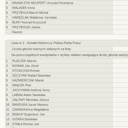
4
KRAWCZYK-NEUPERT Urszula Florentyna
5
WALASEK Irena
6
PRZYBYŁA Marcin Michał
7
HARĘŹLAK Waldemar Jarosław
8
BURY Konrad Krzysztof
9
PRZYBYŁEK Janina
Razem
Lista nr 2 - Komitet Wyborczy Polska Partia Pracy
Liczba głosów ważnych oddanych na listę:
Na poszczególnych kandydatów z tej listy oddano następujące liczby głosów ważny
1
PŁACZEK Marcin
2
NOWAK Jan Józef
3
STOKŁOSA Roman
4
SZCZYRK Rafael Stanisław
5
KAŹMIERCZAK Marek
6
WIĄCEK Piotr
7
JACHYMIAK Andrzej Jerzy
8
LABIAK Adam Stanisław
9
JAŁOWY Mirosław Janusz
10
BANDURA Jacek Mariusz
11
ZAWADA Anna Magdalena
12
BISKUP Eugeniusz Jan
13
GÓRKA Stanisław
14
ŻYMŁA Roman Jan