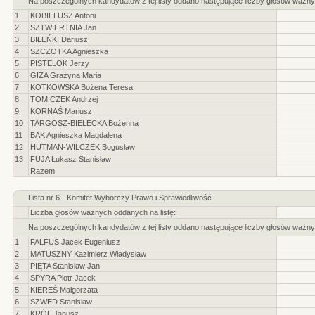
Na poszczególnych kandydatów z tej listy oddano następujące liczby głosów ważny
1
KOBIELUSZ Antoni
2
SZTWIERTNIA Jan
3
BIŁEŃKI Dariusz
4
SZCZOTKA Agnieszka
5
PISTELOK Jerzy
6
GIZA Grażyna Maria
7
KOTKOWSKA Bożena Teresa
8
TOMICZEK Andrzej
9
KORNAŚ Mariusz
10
TARGOSZ-BIELECKA Bożenna
11
BAK Agnieszka Magdalena
12
HUTMAN-WILCZEK Bogusław
13
FUJA Łukasz Stanisław
Razem
Lista nr 6 - Komitet Wyborczy Prawo i Sprawiedliwość
Liczba głosów ważnych oddanych na listę:
Na poszczególnych kandydatów z tej listy oddano następujące liczby głosów ważny
1
FALFUS Jacek Eugeniusz
2
MATUSZNY Kazimierz Władysław
3
PIĘTA Stanisław Jan
4
SPYRA Piotr Jacek
5
KIEREŚ Małgorzata
6
SZWED Stanisław
7
KRÓL Janusz