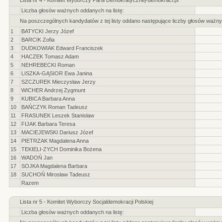
Lista nr 4 - Komitet Wyborczy Partii Demokratycznej-demokraci.pl
Liczba głosów ważnych oddanych na listę:
Na poszczególnych kandydatów z tej listy oddano następujące liczby głosów ważny
1
BATYCKI Jerzy Józef
2
BARCIK Zofia
3
DUDKOWIAK Edward Franciszek
4
HACZEK Tomasz Adam
5
NEHREBECKI Roman
6
LISZKA-GĄSIOR Ewa Janina
7
SZCZUREK Mieczysław Jerzy
8
WICHER Andrzej Zygmunt
9
KUBICA Barbara Anna
10
BAŃCZYK Roman Tadeusz
11
FRASUNEK Leszek Stanisław
12
FIJAK Barbara Teresa
13
MACIEJEWSKI Dariusz Józef
14
PIETRZAK Magdalena Anna
15
TEKIELI-ZYCH Dominika Bożena
16
WADOŃ Jan
17
SOJKA Magdalena Barbara
18
SUCHOŃ Mirosław Tadeusz
Razem
Lista nr 5 - Komitet Wyborczy Socjaldemokracji Polskiej
Liczba głosów ważnych oddanych na listę: