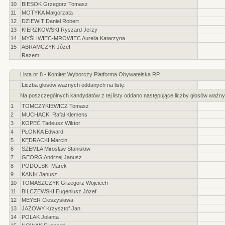
10
BIESOK Grzegorz Tomasz
11
MOTYKA Małgorzata
12
DZIEWIT Daniel Robert
13
KIERZKOWSKI Ryszard Jerzy
14
MYŚLIWIEC-MROWIEC Aurelia Katarzyna
15
ABRAMCZYK Józef
Razem
Lista nr 8 - Komitet Wyborczy Platforma Obywatelska RP
Liczba głosów ważnych oddanych na listę:
Na poszczególnych kandydatów z tej listy oddano następujące liczby głosów ważny
1
TOMCZYKIEWICZ Tomasz
2
MUCHACKI Rafał Klemens
3
KOPEĆ Tadeusz Wiktor
4
PŁONKA Edward
5
KĘDRACKI Marcin
6
SZEMLA Mirosław Stanisław
7
GEORG Andrzej Janusz
8
PODOLSKI Marek
9
KANIK Janusz
10
TOMASZCZYK Grzegorz Wojciech
11
BILCZEWSKI Eugeniusz Józef
12
MEYER Cieszysława
13
JAZOWY Krzysztof Jan
14
POLAK Jolanta