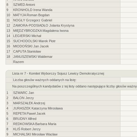
8
SZWED Antoni
9
KRONHOLD Irena Wanda
10
MATYJA Roman Bogdan
11
NOGŁY Grzegorz Gabriel
12
ZAMORA-PODSIADŁO Jolanta Krystyna
13
MIĘDZYBRODZKA Magdalena Iwona
14
LEGIERSKI Michał
15
SUCHODOLSKI Marek Piotr
16
MIODOŃSKI Jan Jacek
17
CAPUTA Stanisław
18
JANUSZEWSKI Waldemar
Razem
Lista nr 7 - Komitet Wyborczy Sojusz Lewicy Demokratycznej
Liczba głosów ważnych oddanych na listę:
Na poszczególnych kandydatów z tej listy oddano następujące liczby głosów ważny
1
SZWARC Jan
2
BALON Jerzy
3
MARSZAŁEK Andrzej
4
JURASZEK Katarzyna Mirosława
5
REPETA Paweł Jacek
6
BRUDNY Alfred
7
REDKOWSKA Barbara Maria
8
KLIŚ Robert Jerzy
9
MICHALSKI Mirosław Wacław