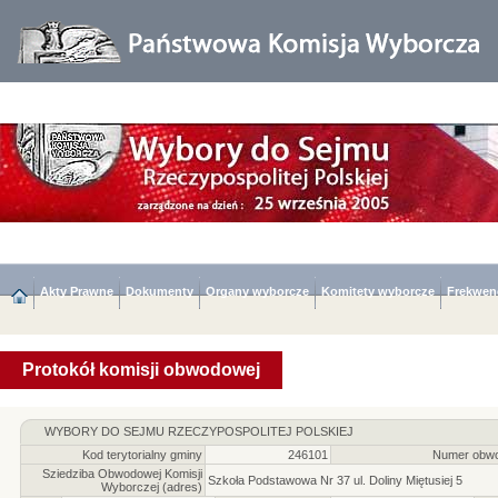
Akty Prawne
Dokumenty
Organy wyborcze
Komitety wyborcze
Frekwen
Protokół komisji obwodowej
WYBORY DO SEJMU RZECZYPOSPOLITEJ POLSKIEJ
Kod terytorialny gminy
246101
Numer obwo
Sziedziba Obwodowej Komisji
Szkoła Podstawowa Nr 37 ul. Doliny Miętusiej 5
Wyborczej (adres)