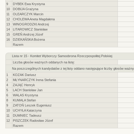
9
DYBEK Ewa Krystyna
10
DOBIJA Grażyna
11
OLEARCZYK Marcin
12
CHOLEWA Aneta Magdalena
13
WINOGRODZKI Andrzej
14
LITAROWICZ Stanisław
15
GREŃ Andrzej Józef
16
DZIEKAŃSKA Bożena
Razem
Lista nr 15 - Komitet Wyborczy Samoobrona Rzeczpospolitej Polskiej
Liczba głosów ważnych oddanych na listę:
Na poszczególnych kandydatów z tej listy oddano następujące liczby głosów ważny
1
KOZAK Dariusz
2
MŁYNARCZYK Irena Stefania
4
ZAJĄC Henryk
5
LACH Stanisław Jan
6
WALAS Krystyna
8
KUMALA Stefan
9
ZATOŃ Leszek Eugeniusz
10
UCHYŁA Katarzyna
11
DUMNIEC Tadeusz
12
PISZCZEK Radosław Józef
Razem