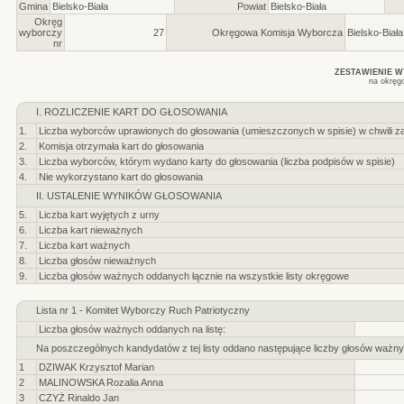
Gmina
Bielsko-Biała
Powiat
Bielsko-Biała
Okręg
wyborczy
27
Okręgowa Komisja Wyborcza
Bielsko-Biała
nr
ZESTAWIENIE 
na okręg
I. ROZLICZENIE KART DO GŁOSOWANIA
1.
Liczba wyborców uprawionych do głosowania (umieszczonych w spisie) w chwili z
2.
Komisja otrzymała kart do głosowania
3.
Liczba wyborców, którym wydano karty do głosowania (liczba podpisów w spisie)
4.
Nie wykorzystano kart do głosowania
II. USTALENIE WYNIKÓW GŁOSOWANIA
5.
Liczba kart wyjętych z urny
6.
Liczba kart nieważnych
7.
Liczba kart ważnych
8.
Liczba głosów nieważnych
9.
Liczba głosów ważnych oddanych łącznie na wszystkie listy okręgowe
Lista nr 1 - Komitet Wyborczy Ruch Patriotyczny
Liczba głosów ważnych oddanych na listę:
Na poszczególnych kandydatów z tej listy oddano następujące liczby głosów ważny
1
DZIWAK Krzysztof Marian
2
MALINOWSKA Rozalia Anna
3
CZYŻ Rinaldo Jan