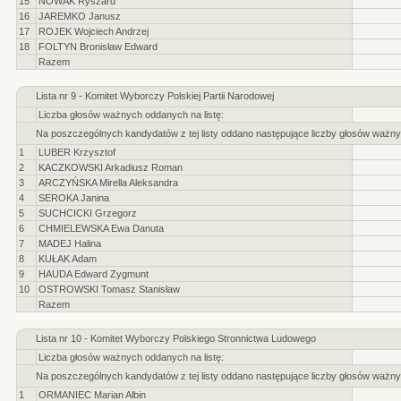
15
NOWAK Ryszard
16
JAREMKO Janusz
17
ROJEK Wojciech Andrzej
18
FOLTYN Bronisław Edward
Razem
Lista nr 9 - Komitet Wyborczy Polskiej Partii Narodowej
Liczba głosów ważnych oddanych na listę:
Na poszczególnych kandydatów z tej listy oddano następujące liczby głosów ważny
1
LUBER Krzysztof
2
KACZKOWSKI Arkadiusz Roman
3
ARCZYŃSKA Mirella Aleksandra
4
SEROKA Janina
5
SUCHCICKI Grzegorz
6
CHMIELEWSKA Ewa Danuta
7
MADEJ Halina
8
KUŁAK Adam
9
HAUDA Edward Zygmunt
10
OSTROWSKI Tomasz Stanisław
Razem
Lista nr 10 - Komitet Wyborczy Polskiego Stronnictwa Ludowego
Liczba głosów ważnych oddanych na listę:
Na poszczególnych kandydatów z tej listy oddano następujące liczby głosów ważny
1
ORMANIEC Marian Albin