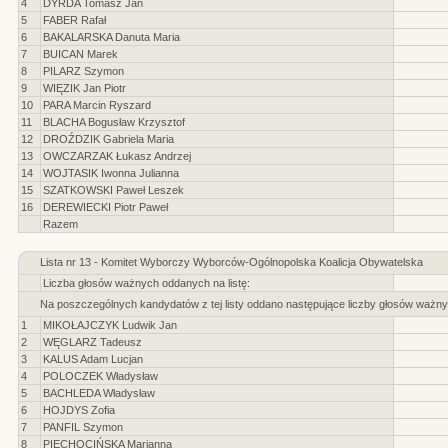
4
DYRDA Tomasz Jan
5
FABER Rafał
6
BAKALARSKA Danuta Maria
7
BUICAN Marek
8
PILARZ Szymon
9
WIĘZIK Jan Piotr
10
PARA Marcin Ryszard
11
BLACHA Bogusław Krzysztof
12
DROŹDZIK Gabriela Maria
13
OWCZARZAK Łukasz Andrzej
14
WOJTASIK Iwonna Julianna
15
SZATKOWSKI Paweł Leszek
16
DEREWIECKI Piotr Paweł
Razem
Lista nr 13 - Komitet Wyborczy Wyborców-Ogólnopolska Koalicja Obywatelska
Liczba głosów ważnych oddanych na listę:
Na poszczególnych kandydatów z tej listy oddano następujące liczby głosów ważny
1
MIKOŁAJCZYK Ludwik Jan
2
WĘGLARZ Tadeusz
3
KALUS Adam Lucjan
4
POLOCZEK Władysław
5
BACHLEDA Władysław
6
HOJDYS Zofia
7
PANFIL Szymon
8
PIECHOCIŃSKA Marianna