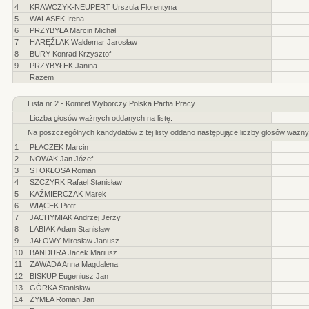
4
KRAWCZYK-NEUPERT Urszula Florentyna
5
WALASEK Irena
6
PRZYBYŁA Marcin Michał
7
HARĘŹLAK Waldemar Jarosław
8
BURY Konrad Krzysztof
9
PRZYBYŁEK Janina
Razem
Lista nr 2 - Komitet Wyborczy Polska Partia Pracy
Liczba głosów ważnych oddanych na listę:
Na poszczególnych kandydatów z tej listy oddano następujące liczby głosów ważny
1
PŁACZEK Marcin
2
NOWAK Jan Józef
3
STOKŁOSA Roman
4
SZCZYRK Rafael Stanisław
5
KAŹMIERCZAK Marek
6
WIĄCEK Piotr
7
JACHYMIAK Andrzej Jerzy
8
LABIAK Adam Stanisław
9
JAŁOWY Mirosław Janusz
10
BANDURA Jacek Mariusz
11
ZAWADA Anna Magdalena
12
BISKUP Eugeniusz Jan
13
GÓRKA Stanisław
14
ŻYMŁA Roman Jan