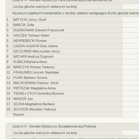
Lista nr 4 - Komitet Wyborczy Partii Demokratycznej-demokraci.pl
Liczba głosów ważnych oddanych na listę:
Na poszczególnych kandydatów z tej listy oddano następujące liczby głosów ważny
1
BATYCKI Jerzy Józef
2
BARCIK Zofia
3
DUDKOWIAK Edward Franciszek
4
HACZEK Tomasz Adam
5
NEHREBECKI Roman
6
LISZKA-GĄSIOR Ewa Janina
7
SZCZUREK Mieczysław Jerzy
8
WICHER Andrzej Zygmunt
9
KUBICA Barbara Anna
10
BAŃCZYK Roman Tadeusz
11
FRASUNEK Leszek Stanisław
12
FIJAK Barbara Teresa
13
MACIEJEWSKI Dariusz Józef
14
PIETRZAK Magdalena Anna
15
TEKIELI-ZYCH Dominika Bożena
16
WADOŃ Jan
17
SOJKA Magdalena Barbara
18
SUCHOŃ Mirosław Tadeusz
Razem
Lista nr 5 - Komitet Wyborczy Socjaldemokracji Polskiej
Liczba głosów ważnych oddanych na listę: