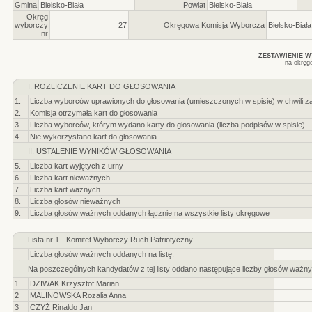
Gmina
Bielsko-Biała
Powiat
Bielsko-Biała
Okręg
wyborczy
27
Okręgowa Komisja Wyborcza
Bielsko-Biała
nr
ZESTAWIENIE 
na okręg
I. ROZLICZENIE KART DO GŁOSOWANIA
1.
Liczba wyborców uprawionych do głosowania (umieszczonych w spisie) w chwili z
2.
Komisja otrzymała kart do głosowania
3.
Liczba wyborców, którym wydano karty do głosowania (liczba podpisów w spisie)
4.
Nie wykorzystano kart do głosowania
II. USTALENIE WYNIKÓW GŁOSOWANIA
5.
Liczba kart wyjętych z urny
6.
Liczba kart nieważnych
7.
Liczba kart ważnych
8.
Liczba głosów nieważnych
9.
Liczba głosów ważnych oddanych łącznie na wszystkie listy okręgowe
Lista nr 1 - Komitet Wyborczy Ruch Patriotyczny
Liczba głosów ważnych oddanych na listę:
Na poszczególnych kandydatów z tej listy oddano następujące liczby głosów ważny
1
DZIWAK Krzysztof Marian
2
MALINOWSKA Rozalia Anna
3
CZYŻ Rinaldo Jan