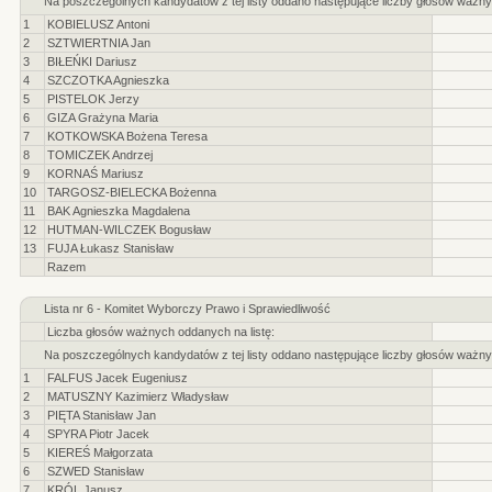
Na poszczególnych kandydatów z tej listy oddano następujące liczby głosów ważny
1
KOBIELUSZ Antoni
2
SZTWIERTNIA Jan
3
BIŁEŃKI Dariusz
4
SZCZOTKA Agnieszka
5
PISTELOK Jerzy
6
GIZA Grażyna Maria
7
KOTKOWSKA Bożena Teresa
8
TOMICZEK Andrzej
9
KORNAŚ Mariusz
10
TARGOSZ-BIELECKA Bożenna
11
BAK Agnieszka Magdalena
12
HUTMAN-WILCZEK Bogusław
13
FUJA Łukasz Stanisław
Razem
Lista nr 6 - Komitet Wyborczy Prawo i Sprawiedliwość
Liczba głosów ważnych oddanych na listę:
Na poszczególnych kandydatów z tej listy oddano następujące liczby głosów ważny
1
FALFUS Jacek Eugeniusz
2
MATUSZNY Kazimierz Władysław
3
PIĘTA Stanisław Jan
4
SPYRA Piotr Jacek
5
KIEREŚ Małgorzata
6
SZWED Stanisław
7
KRÓL Janusz