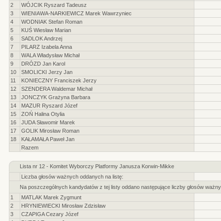
2
WÓJCIK Ryszard Tadeusz
3
WIENIAWA-NARKIEWICZ Marek Wawrzyniec
4
WODNIAK Stefan Roman
5
KUŚ Wiesław Marian
6
SADLOK Andrzej
7
PILARZ Izabela Anna
8
WALA Władysław Michał
9
DRÓZD Jan Karol
10
SMOLICKI Jerzy Jan
11
KONIECZNY Franciszek Jerzy
12
SZENDERA Waldemar Michał
13
JONCZYK Grażyna Barbara
14
MAZUR Ryszard Józef
15
ZOŃ Halina Otylia
16
JUDA Sławomir Marek
17
GOLIK Mirosław Roman
18
KAŁAMAŁA Paweł Jan
Razem
Lista nr 12 - Komitet Wyborczy Platformy Janusza Korwin-Mikke
Liczba głosów ważnych oddanych na listę:
Na poszczególnych kandydatów z tej listy oddano następujące liczby głosów ważny
1
MATLAK Marek Zygmunt
2
HRYNIEWIECKI Mirosław Zdzisław
3
CZAPIGA Cezary Józef