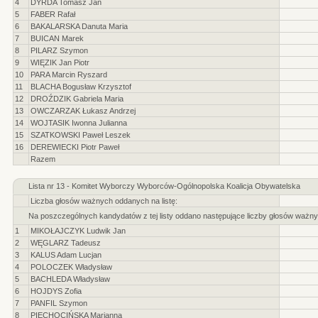
4
DYRDA Tomasz Jan
5
FABER Rafał
6
BAKALARSKA Danuta Maria
7
BUICAN Marek
8
PILARZ Szymon
9
WIĘZIK Jan Piotr
10
PARA Marcin Ryszard
11
BLACHA Bogusław Krzysztof
12
DROŹDZIK Gabriela Maria
13
OWCZARZAK Łukasz Andrzej
14
WOJTASIK Iwonna Julianna
15
SZATKOWSKI Paweł Leszek
16
DEREWIECKI Piotr Paweł
Razem
Lista nr 13 - Komitet Wyborczy Wyborców-Ogólnopolska Koalicja Obywatelska
Liczba głosów ważnych oddanych na listę:
Na poszczególnych kandydatów z tej listy oddano następujące liczby głosów ważny
1
MIKOŁAJCZYK Ludwik Jan
2
WĘGLARZ Tadeusz
3
KALUS Adam Lucjan
4
POLOCZEK Władysław
5
BACHLEDA Władysław
6
HOJDYS Zofia
7
PANFIL Szymon
8
PIECHOCIŃSKA Marianna