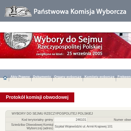
Akty Prawne
Dokumenty
Organy wyborcze
Komitety wyborcze
Frekwen
Protokół komisji obwodowej
WYBORY DO SEJMU RZECZYPOSPOLITEJ POLSKIEJ
Kod terytorialny gminy
246101
Numer obwo
Sziedziba Obwodowej Komisji
Szpital Wojewódzki ul. Armii Krajowej 101
Wyborczej (adres)