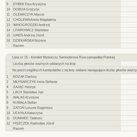
9
DYBEK Ewa Krystyna
10
DOBIJA Grażyna
11
OLEARCZYK Marcin
12
CHOLEWA Aneta Magdalena
13
WINOGRODZKI Andrzej
14
LITAROWICZ Stanisław
15
GREŃ Andrzej Józef
16
DZIEKAŃSKA Bożena
Razem
Lista nr 15 - Komitet Wyborczy Samoobrona Rzeczpospolitej Polskiej
Liczba głosów ważnych oddanych na listę:
Na poszczególnych kandydatów z tej listy oddano następujące liczby głosów ważny
1
KOZAK Dariusz
2
MŁYNARCZYK Irena Stefania
4
ZAJĄC Henryk
5
LACH Stanisław Jan
6
WALAS Krystyna
8
KUMALA Stefan
9
ZATOŃ Leszek Eugeniusz
10
UCHYŁA Katarzyna
11
DUMNIEC Tadeusz
12
PISZCZEK Radosław Józef
Razem