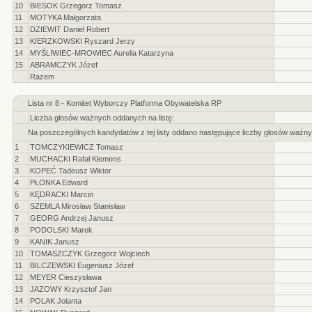
10
BIESOK Grzegorz Tomasz
11
MOTYKA Małgorzata
12
DZIEWIT Daniel Robert
13
KIERZKOWSKI Ryszard Jerzy
14
MYŚLIWIEC-MROWIEC Aurelia Katarzyna
15
ABRAMCZYK Józef
Razem
Lista nr 8 - Komitet Wyborczy Platforma Obywatelska RP
Liczba głosów ważnych oddanych na listę:
Na poszczególnych kandydatów z tej listy oddano następujące liczby głosów ważny
1
TOMCZYKIEWICZ Tomasz
2
MUCHACKI Rafał Klemens
3
KOPEĆ Tadeusz Wiktor
4
PŁONKA Edward
5
KĘDRACKI Marcin
6
SZEMLA Mirosław Stanisław
7
GEORG Andrzej Janusz
8
PODOLSKI Marek
9
KANIK Janusz
10
TOMASZCZYK Grzegorz Wojciech
11
BILCZEWSKI Eugeniusz Józef
12
MEYER Cieszysława
13
JAZOWY Krzysztof Jan
14
POLAK Jolanta