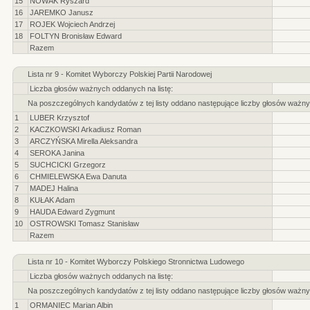
15
NOWAK Ryszard
16
JAREMKO Janusz
17
ROJEK Wojciech Andrzej
18
FOLTYN Bronisław Edward
Razem
Lista nr 9 - Komitet Wyborczy Polskiej Partii Narodowej
Liczba głosów ważnych oddanych na listę:
Na poszczególnych kandydatów z tej listy oddano następujące liczby głosów ważny
1
LUBER Krzysztof
2
KACZKOWSKI Arkadiusz Roman
3
ARCZYŃSKA Mirella Aleksandra
4
SEROKA Janina
5
SUCHCICKI Grzegorz
6
CHMIELEWSKA Ewa Danuta
7
MADEJ Halina
8
KUŁAK Adam
9
HAUDA Edward Zygmunt
10
OSTROWSKI Tomasz Stanisław
Razem
Lista nr 10 - Komitet Wyborczy Polskiego Stronnictwa Ludowego
Liczba głosów ważnych oddanych na listę:
Na poszczególnych kandydatów z tej listy oddano następujące liczby głosów ważny
1
ORMANIEC Marian Albin