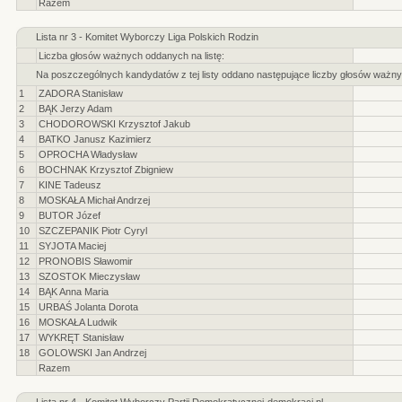
Razem
Lista nr 3 - Komitet Wyborczy Liga Polskich Rodzin
Liczba głosów ważnych oddanych na listę:
Na poszczególnych kandydatów z tej listy oddano następujące liczby głosów ważny
1
ZADORA Stanisław
2
BĄK Jerzy Adam
3
CHODOROWSKI Krzysztof Jakub
4
BATKO Janusz Kazimierz
5
OPROCHA Władysław
6
BOCHNAK Krzysztof Zbigniew
7
KINE Tadeusz
8
MOSKAŁA Michał Andrzej
9
BUTOR Józef
10
SZCZEPANIK Piotr Cyryl
11
SYJOTA Maciej
12
PRONOBIS Sławomir
13
SZOSTOK Mieczysław
14
BĄK Anna Maria
15
URBAŚ Jolanta Dorota
16
MOSKAŁA Ludwik
17
WYKRĘT Stanisław
18
GOLOWSKI Jan Andrzej
Razem