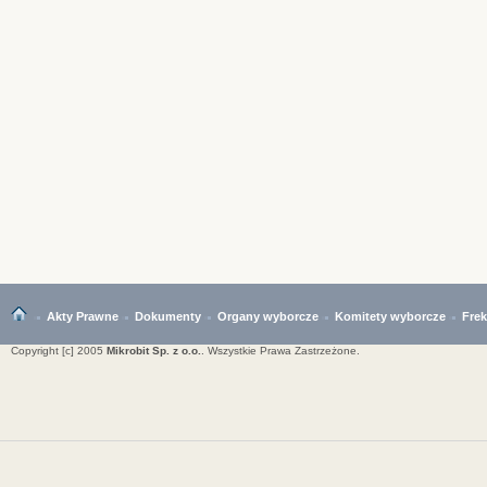
Akty Prawne
Dokumenty
Organy wyborcze
Komitety wyborcze
Fre
Copyright [c] 2005
Mikrobit Sp. z o.o.
. Wszystkie Prawa Zastrzeżone.