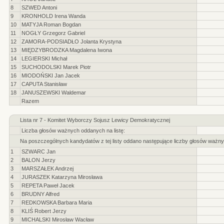
8
SZWED Antoni
9
KRONHOLD Irena Wanda
10
MATYJA Roman Bogdan
11
NOGŁY Grzegorz Gabriel
12
ZAMORA-PODSIADŁO Jolanta Krystyna
13
MIĘDZYBRODZKA Magdalena Iwona
14
LEGIERSKI Michał
15
SUCHODOLSKI Marek Piotr
16
MIODOŃSKI Jan Jacek
17
CAPUTA Stanisław
18
JANUSZEWSKI Waldemar
Razem
Lista nr 7 - Komitet Wyborczy Sojusz Lewicy Demokratycznej
Liczba głosów ważnych oddanych na listę:
Na poszczególnych kandydatów z tej listy oddano następujące liczby głosów ważny
1
SZWARC Jan
2
BALON Jerzy
3
MARSZAŁEK Andrzej
4
JURASZEK Katarzyna Mirosława
5
REPETA Paweł Jacek
6
BRUDNY Alfred
7
REDKOWSKA Barbara Maria
8
KLIŚ Robert Jerzy
9
MICHALSKI Mirosław Wacław