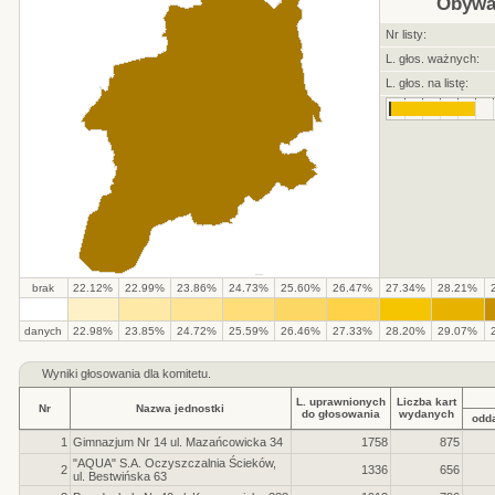
Obywa
Nr listy:
L. głos. ważnych:
L. głos. na listę:
brak
22.12%
22.99%
23.86%
24.73%
25.60%
26.47%
27.34%
28.21%
.
.
.
.
.
.
.
.
.
.
danych
22.98%
23.85%
24.72%
25.59%
26.46%
27.33%
28.20%
29.07%
Wyniki głosowania dla komitetu.
L. uprawnionych
Liczba kart
Nr
Nazwa jednostki
do głosowania
wydanych
odd
1
Gimnazjum Nr 14 ul. Mazańcowicka 34
1758
875
"AQUA" S.A. Oczyszczalnia Ścieków,
2
1336
656
ul. Bestwińska 63