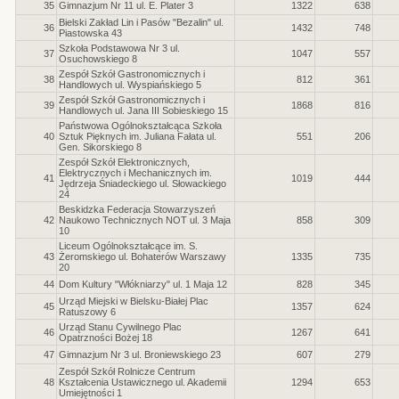
35
Gimnazjum Nr 11 ul. E. Plater 3
1322
638
Bielski Zakład Lin i Pasów "Bezalin" ul.
36
1432
748
Piastowska 43
Szkoła Podstawowa Nr 3 ul.
37
1047
557
Osuchowskiego 8
Zespół Szkół Gastronomicznych i
38
812
361
Handlowych ul. Wyspiańskiego 5
Zespół Szkół Gastronomicznych i
39
1868
816
Handlowych ul. Jana III Sobieskiego 15
Państwowa Ogólnokształcąca Szkoła
40
Sztuk Pięknych im. Juliana Fałata ul.
551
206
Gen. Sikorskiego 8
Zespół Szkół Elektronicznych,
Elektrycznych i Mechanicznych im.
41
1019
444
Jędrzeja Śniadeckiego ul. Słowackiego
24
Beskidzka Federacja Stowarzyszeń
42
Naukowo Technicznych NOT ul. 3 Maja
858
309
10
Liceum Ogólnokształcące im. S.
43
Żeromskiego ul. Bohaterów Warszawy
1335
735
20
44
Dom Kultury "Włókniarzy" ul. 1 Maja 12
828
345
Urząd Miejski w Bielsku-Białej Plac
45
1357
624
Ratuszowy 6
Urząd Stanu Cywilnego Plac
46
1267
641
Opatrzności Bożej 18
47
Gimnazjum Nr 3 ul. Broniewskiego 23
607
279
Zespół Szkół Rolnicze Centrum
48
Kształcenia Ustawicznego ul. Akademii
1294
653
Umiejętności 1