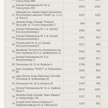
Cieszyńska 388
Szkoła Podstawowa Nr 32 ul.
20
2624
1241
Cieszyńska 393
Niepubliczny Zakład Opieki Zdrowotnej
21
Przychodnia Lekarska "IKAR" sp. z o.o.
2237
1115
ul. Ikara 6
Siedziba Rady Osiedla "Polskich
22
834
387
Skrzydeł" ul. Trzech Diamentów 7
Szkoła Podstawowa Nr 1 ul. Dywizji
23
1690
728
Kościuszkowskiej 2
Szkoła Podstawowa Nr 1 ul. Dywizji
24
1161
507
Kościuszkowskiej 2
Przedszkole Nr 51 ul. Dywizji
25
2217
958
Kościuszkowskiej 9
Akademia Techniczno-Humanistyczna
26
1622
736
Dom Studenta Nr 2 ul. Spółdzielców 11
Szkoła Podstawowa Nr 6 ul.
27
1239
617
Brodzińskiego 3
28
Gimnazjum Nr 13 ul. Bratków 6
1708
899
Klub Osiedlowy "PIAST" ul. Piastowska
29
1692
852
86
Liga Obrony Kraju Rejonowy Ośrodek
30
512
238
Szkolenia ul. Sobieskiego 92
31
Gimnazjum Nr 16 ul. Asnyka 30
1476
758
Szkoła Podstawowa Nr 31 ul. Zapłocie
32
2073
1067
Duże 1
Siedziba Rady Osiedla "Stare Bielsko"
33
1217
576
ul. Sobieskiego 130
Zespół Szkół Samochodowych i
34
1147
561
Ogólnokształcących ul. Filarowa 52