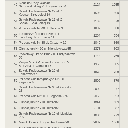
Siedziba Rady Osiedla
49
2124
1055
"Grunwaldzkiego" ul. Żywiecka 54
Szkoła Podstawowa Nr 27 ul. Z.
50
1503
809
Kossak-Szczuckiej 19
Szkoła Podstawowa Nr 27 ul. Z.
51
1192
570
Kossak-Szczuckiej 19
52
Przedszkole Nr 49 ul. Skośna 3
1887
886
Zespół Szkół Technicznych i
53
1284
554
Handlowych ul. Lompy 11
54
Przedszkole Nr 38 ul. Grażyny 19
1040
566
55
Gimnazjum Nr 10 ul. Michałowicza 55
1378
603
Powiatowy Urząd Pracy ul. Partyzantów
56
1742
769
55
Zespół Szkół Rzemieślniczych im. S.
57
1956
1005
Staszica ul. Gorkiego 7
Szkoła Podstawowa Nr 20 ul.
58
1895
959
Lenartowicza 17
Przedszkole Integracyjne Nr 2 ul.
59
1892
876
Łagodna 16
Szkoła Podstawowa Nr 33 ul. Łagodna
60
2000
977
26
61
Przedszkole Nr 50 ul. Łagodna 27a
2069
1053
62
Gimnazjum Nr 2 ul. Jutrzenki 13
1841
869
63
Gimnazjum Nr 2 ul. Jutrzenki 13
2101
987
Szkoła Podstawowa Nr 13 ul. Lipnicka
64
1689
773
226
65
Miejski Dom Kultury ul. Podgórna 29
2832
1366
Sala Widowiskowa GE Power Controls