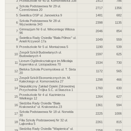
3
Przedszkole Nr 40 ul. Komorowicka 338
1913
786
Szkoła Podstawowa Nr 29 ul.
4
2717
1356
Czereśniowa 20
5
Świetlica OSP ul. Janowicka 9
1481
682
Szkoła Podstawowa Nr 28 ul.
6
2398
1135
Wyzwolenia 343
Gimnazjum Nr 6 ul. Wincentego Witosa
7
2046
854
96
Świetlica Rady Osiedla "Biała Północ" ul.
8
1049
559
Anieli Krzywoń 17a
9
Przedszkole Nr 5 ul. Montażowa 5
1190
539
Zespół Szkół Budowlanych ul.
10
1597
625
Budowlanych 4
Liceum Ogólnokształcące im.Mikołaja
11
1534
730
Kopernika ul. Listopadowa 70
Bielska Szkoła Przemysłowa ul. T. Sixta
12
1172
565
20
Zespół Szkół Ekonomicznych im. M.
13
1298
466
Kaleckiego ul. Komorowicka 27
Niepubliczny Zakład Opieki Zdrowotnej
14
1760
630
Przychodnia Trójka S.C. ul.Staszica 1
Przedszkole Nr 4 ul. Kazimierza
15
1264
627
Wielkiego 12
Siedziba Rady Osiedla "Biała
16
1361
594
Krakowska" ul. Krakowska 23
Szkoła Podstawowa Nr 18 ul. Norwida
17
2225
1006
30
Filia Szkoły Podstawowej Nr 32 ul.
18
2261
815
Lajkonika 5
Siedziba Rady Osiedla "Wapienica" ul.
19
2258
1115