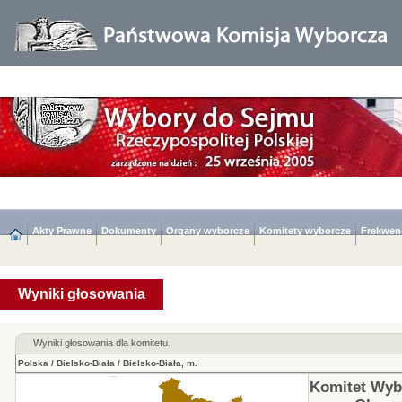
Akty Prawne
Dokumenty
Organy wyborcze
Komitety wyborcze
Frekwen
Wyniki głosowania
Wyniki głosowania dla komitetu.
Polska
/
Bielsko-Biała
/
Bielsko-Biała, m.
Komitet Wyb