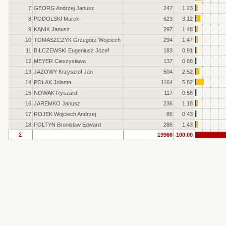
7
GEORG Andrzej Janusz
247
1.23
8
PODOLSKI Marek
623
3.12
9
KANIK Janusz
297
1.48
10
TOMASZCZYK Grzegorz Wojciech
294
1.47
11
BILCZEWSKI Eugeniusz Józef
183
0.91
12
MEYER Cieszysława
137
0.68
13
JAZOWY Krzysztof Jan
504
2.52
14
POLAK Jolanta
1164
5.82
15
NOWAK Ryszard
117
0.58
16
JAREMKO Janusz
236
1.18
17
ROJEK Wojciech Andrzej
86
0.43
18
FOLTYN Bronisław Edward
286
1.43
Σ
19966
100.00