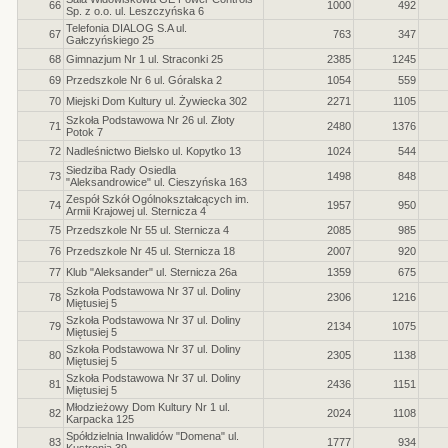
66
1000
492
Sp. z o.o. ul. Leszczyńska 6
Telefonia DIALOG S.A ul.
67
763
347
Gałczyńskiego 25
68
Gimnazjum Nr 1 ul. Straconki 25
2385
1245
69
Przedszkole Nr 6 ul. Góralska 2
1054
559
70
Miejski Dom Kultury ul. Żywiecka 302
2271
1105
Szkoła Podstawowa Nr 26 ul. Złoty
71
2480
1376
Potok 7
72
Nadleśnictwo Bielsko ul. Kopytko 13
1024
544
Siedziba Rady Osiedla
73
1498
848
"Aleksandrowice" ul. Cieszyńska 163
Zespół Szkół Ogólnokształcących im.
74
1957
950
Armii Krajowej ul. Sternicza 4
75
Przedszkole Nr 55 ul. Sternicza 4
2085
985
76
Przedszkole Nr 45 ul. Sternicza 18
2007
920
77
Klub "Aleksander" ul. Sternicza 26a
1359
675
Szkoła Podstawowa Nr 37 ul. Doliny
78
2306
1216
Miętusiej 5
Szkoła Podstawowa Nr 37 ul. Doliny
79
2134
1075
Miętusiej 5
Szkoła Podstawowa Nr 37 ul. Doliny
80
2305
1138
Miętusiej 5
Szkoła Podstawowa Nr 37 ul. Doliny
81
2436
1151
Miętusiej 5
Młodzieżowy Dom Kultury Nr 1 ul.
82
2024
1108
Karpacka 125
Spółdzielnia Inwalidów "Domena" ul.
83
1777
934