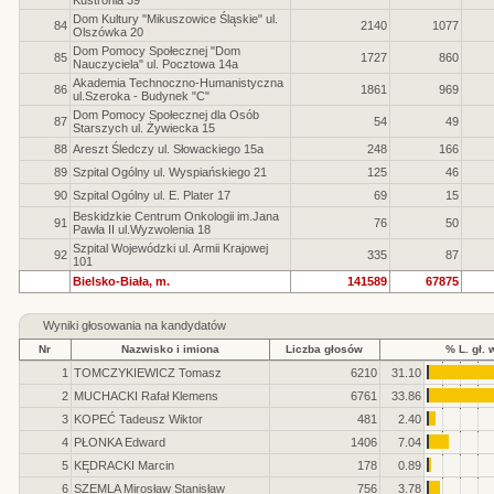
Kustronia 39
Dom Kultury "Mikuszowice Śląskie" ul.
84
2140
1077
Olszówka 20
Dom Pomocy Społecznej "Dom
85
1727
860
Nauczyciela" ul. Pocztowa 14a
Akademia Technoczno-Humanistyczna
86
1861
969
ul.Szeroka - Budynek "C"
Dom Pomocy Społecznej dla Osób
87
54
49
Starszych ul. Żywiecka 15
88
Areszt Śledczy ul. Słowackiego 15a
248
166
89
Szpital Ogólny ul. Wyspiańskiego 21
125
46
90
Szpital Ogólny ul. E. Plater 17
69
15
Beskidzkie Centrum Onkologii im.Jana
91
76
50
Pawła II ul.Wyzwolenia 18
Szpital Wojewódzki ul. Armii Krajowej
92
335
87
101
Bielsko-Biała, m.
141589
67875
Wyniki głosowania na kandydatów
Nr
Nazwisko i imiona
Liczba głosów
% L. gł. 
1
TOMCZYKIEWICZ Tomasz
6210
31.10
2
MUCHACKI Rafał Klemens
6761
33.86
3
KOPEĆ Tadeusz Wiktor
481
2.40
4
PŁONKA Edward
1406
7.04
5
KĘDRACKI Marcin
178
0.89
6
SZEMLA Mirosław Stanisław
756
3.78