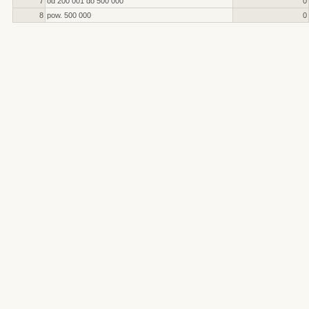
7
od 200 001 do 500 000
0
8
pow. 500 000
0