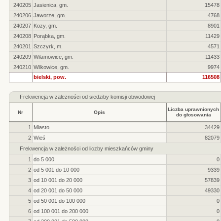
240205
Jasienica, gm.
15478
240206
Jaworze, gm.
4768
240207
Kozy, gm.
8901
240208
Porąbka, gm.
11429
240201
Szczyrk, m.
4571
240209
Wilamowice, gm.
11433
240210
Wilkowice, gm.
9974
bielski, pow.
116508
Frekwencja w zależności od siedziby komisji obwodowej
Liczba uprawnionych
Nr
Opis
do głosowania
1
Miasto
34429
2
Wieś
82079
Frekwencja w zależności od liczby mieszkańców gminy
1
do 5 000
0
2
od 5 001 do 10 000
9339
3
od 10 001 do 20 000
57839
4
od 20 001 do 50 000
49330
5
od 50 001 do 100 000
0
6
od 100 001 do 200 000
0