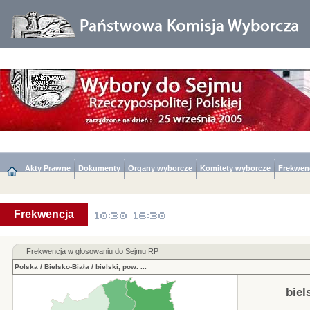
Akty Prawne
Dokumenty
Organy wyborcze
Komitety wyborcze
Frekwen
Frekwencja
Frekwencja w głosowaniu do Sejmu RP
Polska
/
Bielsko-Biała
/
bielski, pow.
...
biel