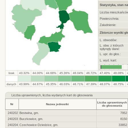
Statystyka, stan na
Liczba mieszkańców
Powierzchnia:
Zaludnienie:
Zbiorcze wyniki g
L. obwodów:
L. obw. z których
spłynęły dane:
L. upr. do głos.:
L. wyd. kart:
brak
43.32%
44.00%
44.68%
45.36%
46.04%
46.72%
47.40%
48.08%
.
.
.
.
.
.
.
.
.
.
danych
43.99%
44.67%
45.35%
46.03%
46.71%
47.39%
48.07%
48.75%
Liczba
uprawnionych, liczba wydanych kart do głosowania
Liczba uprawnionych
Nr
Nazwa jednostki
do głosowania
240202
Bestwina, gm.
7952
240203
Buczkowice, gm.
8150
240204
Czechowice-Dziedzice, gm.
33852