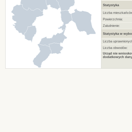
Statystyka
Liczba mieszkańców
Powierzchnia:
Zaludnienie:
Statystyka w wybo
Liczba uprawnionyc
Liczba obwodów:
Urząd nie wniosko
dodatkowych dany