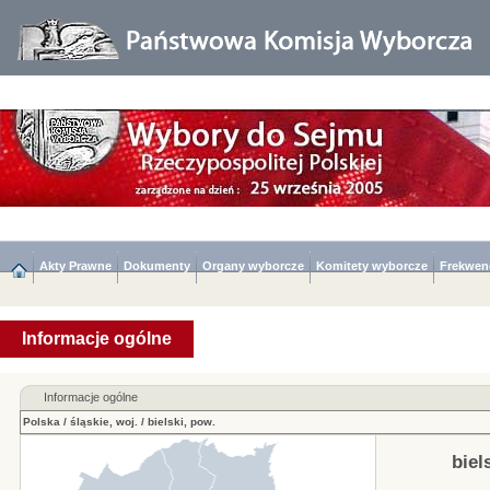
Akty Prawne
Dokumenty
Organy wyborcze
Komitety wyborcze
Frekwen
Informacje ogólne
Informacje ogólne
Polska
/
śląskie, woj.
/
bielski, pow.
biel