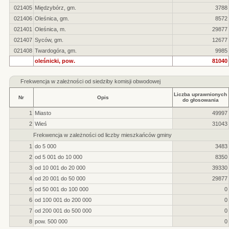
021405
Międzybórz, gm.
3788
021406
Oleśnica, gm.
8572
021401
Oleśnica, m.
29877
021407
Syców, gm.
12677
021408
Twardogóra, gm.
9985
oleśnicki, pow.
81040
Frekwencja w zależności od siedziby komisji obwodowej
Liczba uprawnionych
Nr
Opis
do głosowania
1
Miasto
49997
2
Wieś
31043
Frekwencja w zależności od liczby mieszkańców gminy
1
do 5 000
3483
2
od 5 001 do 10 000
8350
3
od 10 001 do 20 000
39330
4
od 20 001 do 50 000
29877
5
od 50 001 do 100 000
0
6
od 100 001 do 200 000
0
7
od 200 001 do 500 000
0
8
pow. 500 000
0