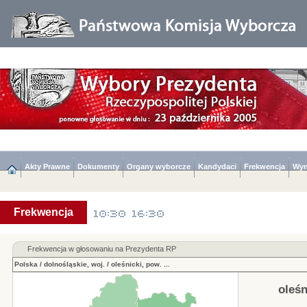
Akty Prawne
Dokumenty
Organy wyborcze
Kandydaci
Frekwencja
Wyn
Frekwencja
Frekwencja w głosowaniu na Prezydenta RP
Polska
/
dolnośląskie, woj.
/
oleśnicki, pow.
...
oleśn