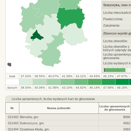
Statystyka, stan n
Liczba mieszkańcó
Powierzchnia:
Zaludnienie:
Zbiorcze wyniki 
Liczba obwodów:
Liczba obwodów z
których spłynęły da
Liczba uprawniony
głosowania:
Liczba wydanych ka
brak
37.03%
38.55%
40.07%
41.59%
43.11%
44.63%
46.15%
47.67%
danych
38.54%
40.06%
41.58%
43.10%
44.62%
46.14%
47.66%
49.18%
Liczba
uprawnionych, liczba wydanych kart do głosowania
Liczba uprawnionych
Nr
Nazwa jednostki
do głosowania
021402
Bierutów, gm.
8096
021403
Dobroszyce, gm.
4562
021404
Dziadowa Kłoda, gm.
3483