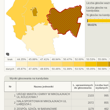
Liczba głosów waż
Liczba głosów na
kandydata:
% głosów na kandy
59.61%
brak
44.35%
45.88%
47.41%
48.94%
50.47%
52.00%
53.53%
55.06%
danych
45.87%
47.40%
48.93%
50.46%
51.99%
53.52%
55.05%
56.58%
Wyniki głosowania na kandydata
L. uprawnionych
Liczba kart
Nr
Nazwa jednostki
do głosowania
wydanych
URZĄD MIASTA I GMINY W MIKOŁAJKACH
1
2103
995
UL.KOLEJOWA 7
HALA SPORTOWA W MIKOŁAJKACH UL
2
2072
855
ŁABĘDZIA 1
3
ZESPÓŁ SZKÓŁ W BARANOWIE
1179
462