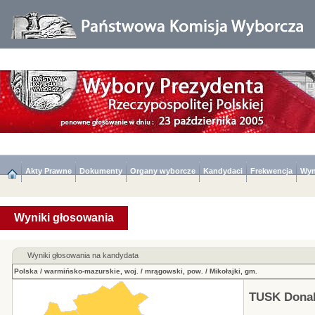
Akty Prawne
Dokumenty
Organy wyborcze
Kandydaci
Frekwencja
Wyn
Wyniki głosowania
Wyniki głosowania na kandydata
Polska
/
warmińsko-mazurskie, woj.
/
mrągowski, pow.
/
Mikołajki, gm.
TUSK Donal