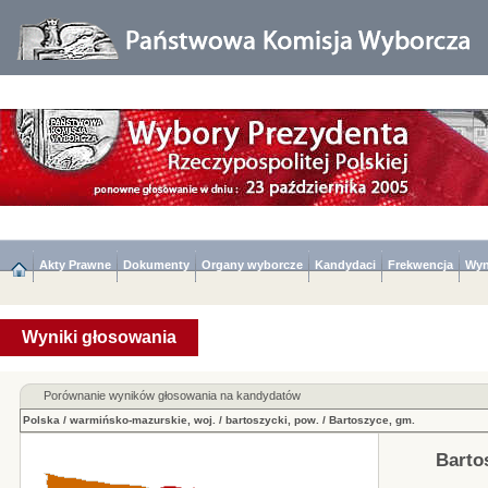
Akty Prawne
Dokumenty
Organy wyborcze
Kandydaci
Frekwencja
Wyn
Wyniki głosowania
Porównanie wyników głosowania na kandydatów
Polska
/
warmińsko-mazurskie, woj.
/
bartoszycki, pow.
/
Bartoszyce, gm.
Barto