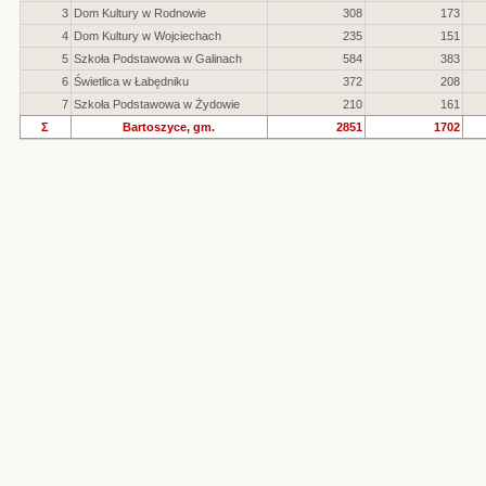
3
Dom Kultury w Rodnowie
308
173
4
Dom Kultury w Wojciechach
235
151
5
Szkoła Podstawowa w Galinach
584
383
6
Świetlica w Łabędniku
372
208
7
Szkoła Podstawowa w Żydowie
210
161
Σ
Bartoszyce, gm.
2851
1702