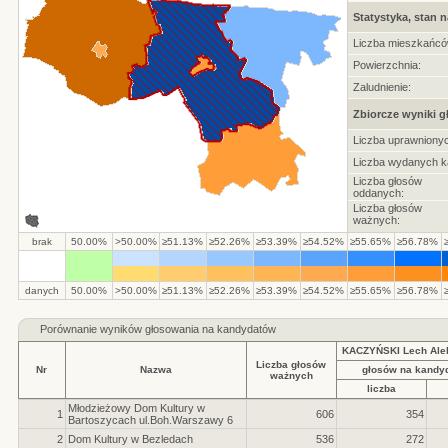
Statystyka, stan n
Liczba mieszkańcó
Powierzchnia:
Zaludnienie:
Zbiorcze wyniki 
Liczba uprawnionyc
Liczba wydanych ka
Liczba głosów
oddanych:
Liczba głosów
ważnych:
brak
50.00%
>50.00%
≥51.13%
≥52.26%
≥53.39%
≥54.52%
≥55.65%
≥56.78%
danych
50.00%
>50.00%
≥51.13%
≥52.26%
≥53.39%
≥54.52%
≥55.65%
≥56.78%
Porównanie wyników głosowania na kandydatów
KACZYŃSKI Lech Ale
Liczba głosów
Nr
Nazwa
głosów na kandy
ważnych
liczba
Młodzieżowy Dom Kultury w
1
606
354
Bartoszycach ul.Boh.Warszawy 6
2
Dom Kultury w Bezledach
536
272