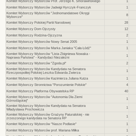
Komitet Wyborczy Wyborców Prof. Jerzego K. Smorawińskiego
1
Komitet Wyborczy Wyborców Jadwigi Hyrczyk-Franczyk
1
Komitet Wyborczy Wyborców "Jednomandatowe Okręgi
8
Wyborcze"
Komitet Wyborczy Polskiej Partii Narodowej
28
Komitet Wyborczy Dom Ojczysty
12
Komitet Wyborczy Rodzina-Ojczyzna
2
Komitet Wyborczy Wyborców Nowy Senat 2005
1
Komitet Wyborczy Wyborców Marka Janiaka "Cała Łódź"
1
Komitet Wyborczy Wyborców "Lista Zbigniewa Nowaka -
1
Naprawa Państwa" - Kandydaci Niezależni
Komitet Wyborczy Wyborców "Zgoda.pl"
2
Komitet Wyborczy Wyborców Kandydata na Senatora
1
Rzeczpospolitej Polskiej Leszka Edwarda Zwierza
Komitet Wyborczy Wyborców Kazimierza Juliana Kutza
1
Komitet Wyborczy Stronnictwa "Porozumienie Polskie"
4
Komitet Wyborczy Platforma Obywatelska RP
40
Komitet Wyborczy Wyborców "Autonomia Dla Ziemi
1
Górnośląskiej"
Komitet Wyborczy Wyborców Kandydata na Senatora
1
Władysława Prochowicza
Komitet Wyborczy Wyborców Grażyny Paturalskiej - nie
1
zrzeszonego kandydata na Senatora RP
Komitet Wyborczy Wyborców "Nasze Podlasie"
1
Komitet Wyborczy Wyborców prof. Mariana Miłka
1