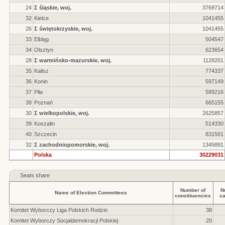
24
Σ śląskie, woj.
3769714
32
Kielce
1041455
26
Σ świętokrzyskie, woj.
1041455
33
Elbląg
504547
34
Olsztyn
623654
28
Σ warmińsko-mazurskie, woj.
1128201
35
Kalisz
774337
36
Konin
597149
37
Piła
589216
38
Poznań
665155
30
Σ wielkopolskie, woj.
2625857
39
Koszalin
514330
40
Szczecin
831561
32
Σ zachodniopomorskie, woj.
1345891
Polska
30229031
Seats share
Number of
N
Name of Election Committees
constituencies
ca
Komitet Wyborczy Liga Polskich Rodzin
38
Komitet Wyborczy Socjaldemokracji Polskiej
20