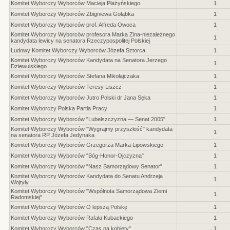
Komitet Wyborczy Wyborców Macieja Płażyńskiego
1
Komitet Wyborczy Wyborców Zbigniewa Gołąbka
1
Komitet Wyborczy Wyborców prof. Alfreda Owoca
1
Komitet Wyborczy Wyborców profesora Marka Zina-niezależnego
1
kandydata lewicy na senatora Rzeczypospolitej Polskiej
Ludowy Komitet Wyborczy Wyborców Józefa Sztorca
1
Komitet Wyborczy Wyborców Kandydata na Senatora Jerzego
1
Dziewulskiego
Komitet Wyborczy Wyborców Stefana Mikołajczaka
1
Komitet Wyborczy Wyborców Teresy Liszcz
1
Komitet Wyborczy Wyborców Jutro Polski dr Jana Sęka
1
Komitet Wyborczy Polska Partia Pracy
1
Komitet Wyborczy Wyborców "Lubelszczyzna — Senat 2005"
1
Komitet Wyborczy Wyborców "Wygrajmy przyszłość" kandydata
1
na senatora RP Józefa Jedynaka
Komitet Wyborczy Wyborców Grzegorza Marka Lipowskiego
1
Komitet Wyborczy Wyborców "Bóg-Honor-Ojczyzna"
1
Komitet Wyborczy Wyborców "Nasz Samorządowy Senator"
1
Komitet Wyborczy Wyborców Kandydata do Senatu Andrzeja
1
Wojtyły
Komitet Wyborczy Wyborców "Wspólnota Samorządowa Ziemi
1
Radomskiej"
Komitet Wyborczy Wyborców O lepszą Polskę
1
Komitet Wyborczy Wyborców Rafała Kubackiego
1
Komitet Wyborczy Wyborców "Czas na kobiety"
1