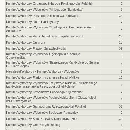
Komitet Wyborczy Organizacji Narodu Polskiego-Ligi Polskiej
6
Komitet Wyborczy Wyborców "Mniejszość Niemiecka"
1
Komitet Wyborczy Polskiego Stronnictwa Ludowego
34
Komitet Wyborczy Ruch Patriotyczny
7
Komitet Wyborczy Wyborców "Ogólnopolski Bezpartyjny Ruch
2
Społeczny"
Komitet Wyborczy Partii Demokratycznej-demokraci.pl
22
Komitet Wyborczy Centrum
12
Komitet Wyborczy Prawo i Sprawiedliwość
39
Komitet Wyborczy Wyborców-Ogólnopolska Koalicja
9
Obywatelska
Komitet Wyborczy Wyborców Niezależnego Kandydata do Senatu
1
RP Piotra Kopek
Niezależni Wyborcy - Komitet Wyborczy Wyborców
1
Komitet Wyborczy Platformy Janusza Korwin-Mikke
13
Komitet Wyborczy Wyborców Krzysztofa Miklasa - niezależnego
1
kandydata na senatora Rzeczypospolitej Polskiej
Komitet Wyborczy Stronnictwa Ludowego "Ojcowizna"
2
Komitet Wyborczy Wyborców Podbeskidzia, Ziemi Cieszyńskiej
1
oraz Pszczyńskiej
Komitet Wyborczy Samoobrona Rzeczpospolitej Polskiej
31
Komitet Wyborczy Wyborców Społeczni Ratownicy
2
Komitet Wyborczy Sojusz Lewicy Demokratycznej
39
Komitet Wyborczy Unii Polityki Realnej
1