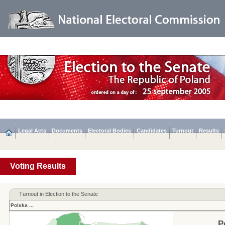
Legal Acts
Documents
Electoral Bodies
Candidates
Turnout
Results
Voting Results
Turnout in Election to the Senate
Polska
...
P