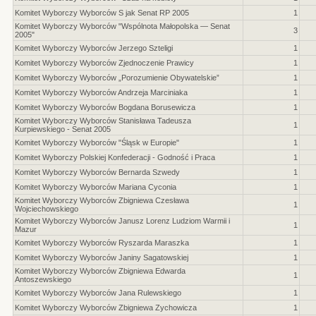
Komitet Wyborczy Wyborców S jak Senat RP 2005
1
Komitet Wyborczy Wyborców "Wspólnota Małopolska — Senat
3
2005"
Komitet Wyborczy Wyborców Jerzego Szteligi
1
Komitet Wyborczy Wyborców Zjednoczenie Prawicy
1
Komitet Wyborczy Wyborców „Porozumienie Obywatelskie”
1
Komitet Wyborczy Wyborców Andrzeja Marciniaka
1
Komitet Wyborczy Wyborców Bogdana Borusewicza
1
Komitet Wyborczy Wyborców Stanisława Tadeusza
1
Kurpiewskiego - Senat 2005
Komitet Wyborczy Wyborców "Śląsk w Europie"
1
Komitet Wyborczy Polskiej Konfederacji - Godność i Praca
1
Komitet Wyborczy Wyborców Bernarda Szwedy
1
Komitet Wyborczy Wyborców Mariana Cyconia
1
Komitet Wyborczy Wyborców Zbigniewa Czesława
1
Wojciechowskiego
Komitet Wyborczy Wyborców Janusz Lorenz Ludziom Warmii i
1
Mazur
Komitet Wyborczy Wyborców Ryszarda Maraszka
1
Komitet Wyborczy Wyborców Janiny Sagatowskiej
1
Komitet Wyborczy Wyborców Zbigniewa Edwarda
1
Antoszewskiego
Komitet Wyborczy Wyborców Jana Rulewskiego
1
Komitet Wyborczy Wyborców Zbigniewa Zychowicza
1