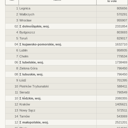
to vote
1
Legnica
805656
2
Wałbrzych
570291
3
Wrocław
955907
02
Σ dolnośląskie, woj.
2331854
4
Bydgoszcz
803693
5
Toruń
829017
04
Σ kujawsko-pomorskie, woj.
1632710
6
Lublin
958935
7
Chełm
779534
06
Σ lubelskie, woj.
1738469
8
Zielona Góra
796450
08
Σ lubuskie, woj.
796450
9
Łódź
701395
10
Piotrków Trybunalski
588411
11
Sieradz
790549
10
Σ łódzkie, woj.
2080355
12
Kraków
1405621
13
Nowy Sącz
572511
14
Tarnów
543069
12
Σ małopolskie, woj.
2521201