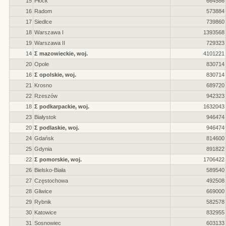
15
Płock
664586
16
Radom
573884
17
Siedlce
739860
18
Warszawa I
1393568
19
Warszawa II
729323
14
Σ mazowieckie, woj.
4101221
20
Opole
830714
16
Σ opolskie, woj.
830714
21
Krosno
689720
22
Rzeszów
942323
18
Σ podkarpackie, woj.
1632043
23
Białystok
946474
20
Σ podlaskie, woj.
946474
24
Gdańsk
814600
25
Gdynia
891822
22
Σ pomorskie, woj.
1706422
26
Bielsko-Biała
589540
27
Częstochowa
492508
28
Gliwice
669000
29
Rybnik
582578
30
Katowice
832955
31
Sosnowiec
603133