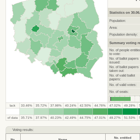
Statistics on 30.06
Population:
Area:
Population density:
Summary voting re
No. of people entitle
to vote:
No. of ballot papers
issued:
No. of ballot papers
taken out:
No. of valid ballot
papers:
No. of valid votes:
No. of seats:
lack
33.46%
35.72%
37.98%
40.24%
42.50%
44.76%
47.02%
49.28%
.
.
.
.
.
.
.
.
.
.
of data
35.71%
37.97%
40.23%
42.49%
44.75%
47.01%
49.27%
51.53%
Voting results:
No. entitled
No.
Name