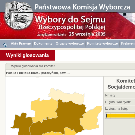
Akty Prawne
Dokumenty
Organy wyborcze
Komitety wyborcze
Frekwen
Wyniki głosowania
Wyniki głosowania dla komitetu.
Polska
/
Bielsko-Biała
/
pszczyński, pow.
...
Komite
Socjaldemok
Nr listy:
L. głos. ważnych:
L. głos. na listę: