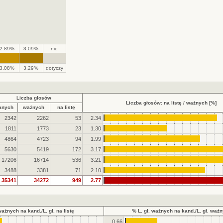
2.89%
3.09%
nie
.
.
3.08%
3.29%
dotyczy
Liczba głosów
Liczba głosów: na listę / ważnych [%]
anych
ważnych
na listę
2342
2262
53
2.34
1811
1773
23
1.30
4864
4723
94
1.99
5630
5419
172
3.17
17206
16714
536
3.21
3488
3381
71
2.10
35341
34272
949
2.77
ważnych na kand./L. gł. na listę
% L. gł. ważnych na kand./L. gł. waż
0.66