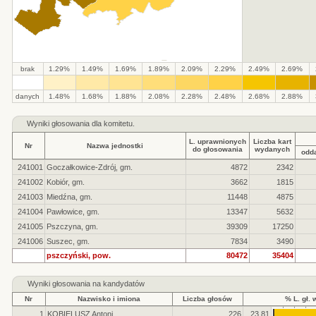
brak
1.29%
1.49%
1.69%
1.89%
2.09%
2.29%
2.49%
2.69%
.
.
.
.
.
.
.
.
.
.
danych
1.48%
1.68%
1.88%
2.08%
2.28%
2.48%
2.68%
2.88%
Wyniki głosowania dla komitetu.
L. uprawnionych
Liczba kart
Nr
Nazwa jednostki
do głosowania
wydanych
odd
241001
Goczałkowice-Zdrój, gm.
4872
2342
241002
Kobiór, gm.
3662
1815
241003
Miedźna, gm.
11448
4875
241004
Pawłowice, gm.
13347
5632
241005
Pszczyna, gm.
39309
17250
241006
Suszec, gm.
7834
3490
pszczyński, pow.
80472
35404
Wyniki głosowania na kandydatów
Nr
Nazwisko i imiona
Liczba głosów
% L. gł. 
1
KOBIELUSZ Antoni
226
23.81