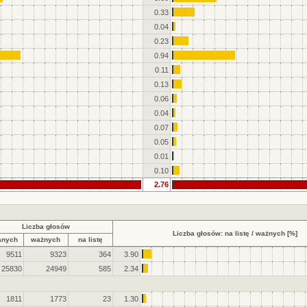
0.33
0.04
0.23
0.94
0.11
0.13
0.06
0.04
0.07
0.05
0.01
0.10
2.76
Liczba głosów
Liczba głosów: na listę / ważnych [%]
anych
ważnych
na listę
9511
9323
364
3.90
25830
24949
585
2.34
1811
1773
23
1.30