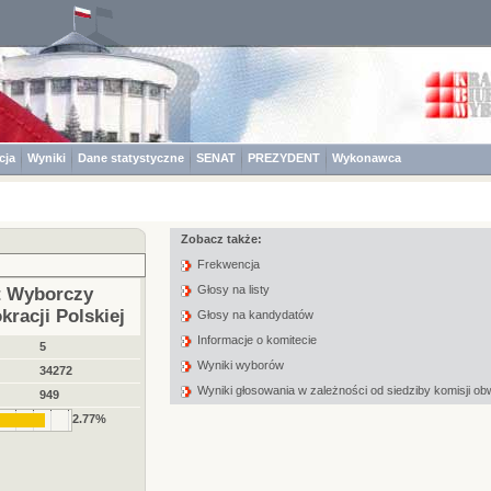
cja
Wyniki
Dane statystyczne
SENAT
PREZYDENT
Wykonawca
Zobacz także:
Frekwencja
Głosy na listy
t Wyborczy
racji Polskiej
Głosy na kandydatów
Informacje o komitecie
5
Wyniki wyborów
34272
Wyniki głosowania w zależności od siedziby komisji o
949
2.77%