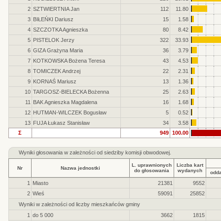
2
SZTWIERTNIA Jan
112
11.80
3
BIŁEŃKI Dariusz
15
1.58
4
SZCZOTKA Agnieszka
80
8.42
5
PISTELOK Jerzy
322
33.93
6
GIZA Grażyna Maria
36
3.79
7
KOTKOWSKA Bożena Teresa
43
4.53
8
TOMICZEK Andrzej
22
2.31
9
KORNAŚ Mariusz
13
1.36
10
TARGOSZ-BIELECKA Bożenna
25
2.63
11
BAK Agnieszka Magdalena
16
1.68
12
HUTMAN-WILCZEK Bogusław
5
0.52
13
FUJA Łukasz Stanisław
34
3.58
Σ
949
100.00
Wyniki głosowania w zależności od siedziby komisji obwodowej.
L. uprawnionych
Liczba kart
Nr
Nazwa jednostki
do głosowania
wydanych
odd
1
Miasto
21381
9552
2
Wieś
59091
25852
Wyniki w zależności od liczby mieszkańców gminy
1
do 5 000
3662
1815