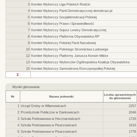
3
Komitet Wyborczy Liga Polskich Rodzin
4
Komitet Wyborczy Partii Demokratycznej-demokraci.pl
5
Komitet Wyborczy Socjaldemokracji Polskiej
6
Komitet Wyborczy Prawo i Sprawiedliwość
7
Komitet Wyborczy Sojusz Lewicy Demokratycznej
8
Komitet Wyborczy Platforma Obywatelska RP
9
Komitet Wyborczy Polskiej Partii Narodowej
10
Komitet Wyborczy Polskiego Stronnictwa Ludowego
12
Komitet Wyborczy Platformy Janusza Korwin-Mikke
13
Komitet Wyborczy Wyborców-Ogólnopolska Koalicja Obywatelska
15
Komitet Wyborczy Samoobrona Rzeczpospolitej Polskiej
Σ
Wyniki głosowania
Liczba uprawnionych
Nr
Nazwa jednostki
do głosowania
1
Urząd Gminy w Wilamowicach
2257
2
Przedszkole Publiczne w Dankowicach
2046
3
Szkoła Podstawowa w Hecznarowicach
1725
4
Szkoła Podstawowa w Pisarzowicach
1615
5
Szkoła Podstawowa w Pisarzowicach
1776