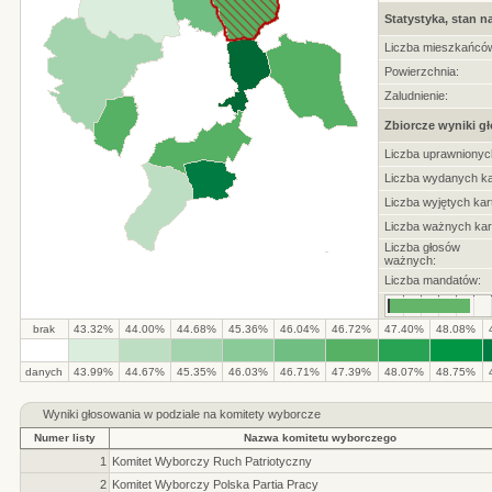
Statystyka, stan n
Liczba mieszkańcó
Powierzchnia:
Zaludnienie:
Zbiorcze wyniki g
Liczba uprawnionyc
Liczba wydanych ka
Liczba wyjętych kart
Liczba ważnych kar
Liczba głosów
ważnych:
Liczba mandatów:
brak
43.32%
44.00%
44.68%
45.36%
46.04%
46.72%
47.40%
48.08%
.
.
.
.
.
.
.
.
.
.
danych
43.99%
44.67%
45.35%
46.03%
46.71%
47.39%
48.07%
48.75%
Wyniki głosowania w podziale na komitety wyborcze
Numer listy
Nazwa komitetu wyborczego
1
Komitet Wyborczy Ruch Patriotyczny
2
Komitet Wyborczy Polska Partia Pracy