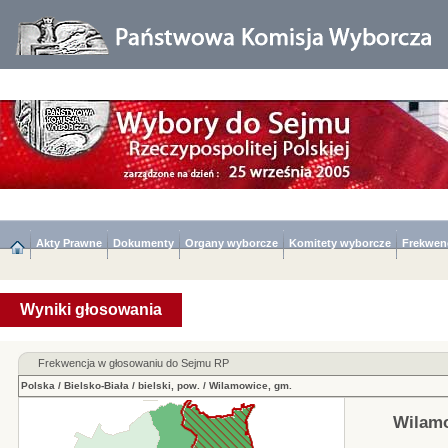
Akty Prawne
Dokumenty
Organy wyborcze
Komitety wyborcze
Frekwen
Wyniki głosowania
Frekwencja w głosowaniu do Sejmu RP
Polska
/
Bielsko-Biała
/
bielski, pow.
/
Wilamowice, gm.
Wilamo