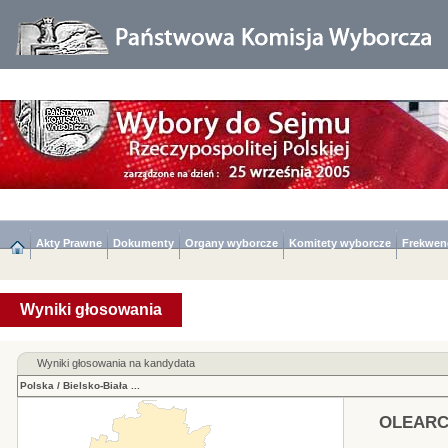
Akty Prawne
Dokumenty
Organy wyborcze
Komitety wyborcze
Frekwen
Wyniki głosowania
Wyniki głosowania na kandydata
Polska
/
Bielsko-Biała
...
OLEARC