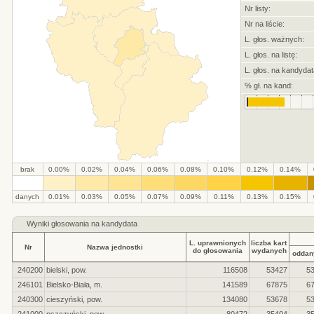
Nr listy:
Nr na liście:
L. głos. ważnych:
L. głos. na listę:
L. głos. na kandydat
% gł. na kand:
brak
0.00%
0.02%
0.04%
0.06%
0.08%
0.10%
0.12%
0.14%
.
.
.
.
.
.
.
.
.
.
danych
0.01%
0.03%
0.05%
0.07%
0.09%
0.11%
0.13%
0.15%
Wyniki głosowania na kandydata
L. uprawnionych
liczba kart
Nr
Nazwa jednostki
do głosowania
wydanych
oddan
240200
bielski, pow.
116508
53427
5
246101
Bielsko-Biała, m.
141589
67875
6
240300
cieszyński, pow.
134080
53678
5