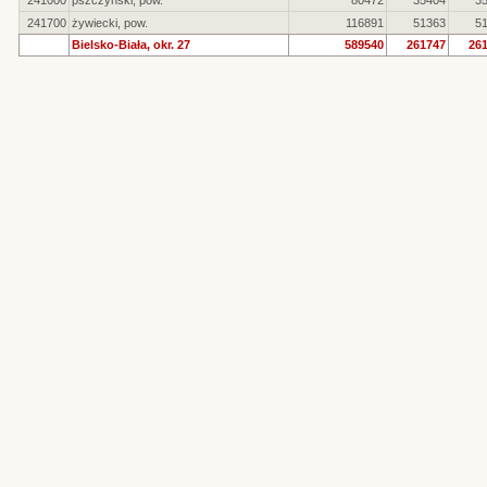
241000
pszczyński, pow.
80472
35404
3
241700
żywiecki, pow.
116891
51363
5
Bielsko-Biała, okr. 27
589540
261747
26