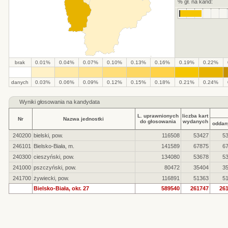
% gł. na kand:
brak
0.01%
0.04%
0.07%
0.10%
0.13%
0.16%
0.19%
0.22%
.
.
.
.
.
.
.
.
.
.
danych
0.03%
0.06%
0.09%
0.12%
0.15%
0.18%
0.21%
0.24%
Wyniki głosowania na kandydata
L. uprawnionych
liczba kart
Nr
Nazwa jednostki
do głosowania
wydanych
oddan
240200
bielski, pow.
116508
53427
5
246101
Bielsko-Biała, m.
141589
67875
6
240300
cieszyński, pow.
134080
53678
5
241000
pszczyński, pow.
80472
35404
3
241700
żywiecki, pow.
116891
51363
5
Bielsko-Biała, okr. 27
589540
261747
26