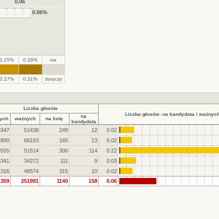
0.06
0.06%
0.25%
0.28%
nie
.
.
0.27%
0.31%
dotyczy
Liczba głosów
Liczba głosów: na kandydata / ważnych
na
ych
ważnych
na listę
kandydata
3347
51438
249
12
0.02
7800
66193
165
13
0.02
3555
51514
300
114
0.22
5341
34272
111
9
0.03
1316
48574
315
10
0.02
1359
251991
1140
158
0.06