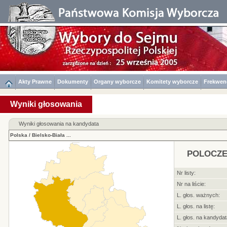
Akty Prawne
Dokumenty
Organy wyborcze
Komitety wyborcze
Frekwen
Wyniki głosowania
Wyniki głosowania na kandydata
Polska
/
Bielsko-Biała
...
POLOCZE
Nr listy:
Nr na liście:
L. głos. ważnych:
L. głos. na listę:
L. głos. na kandydat