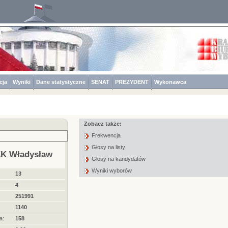
cja
Wyniki
Dane statystyczne
SENAT
PREZYDENT
Wykonawca
Zobacz także:
Frekwencja
Głosy na listy
K Władysław
Głosy na kandydatów
Wyniki wyborów
13
4
251991
1140
a:
158