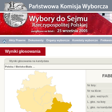
Akty Prawne
Dokumenty
Organy wyborcze
Komitety wyborcze
Frekwen
Wyniki głosowania
Wyniki głosowania na kandydata
Polska
/
Bielsko-Biała
...
FABE
Nr listy:
Nr na liście:
L. głos. ważnych:
L. głos. na listę:
L. głos. na kandydat