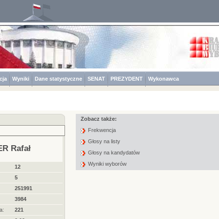
cja
Wyniki
Dane statystyczne
SENAT
PREZYDENT
Wykonawca
Zobacz także:
Frekwencja
Głosy na listy
R Rafał
Głosy na kandydatów
Wyniki wyborów
12
5
251991
3984
a:
221