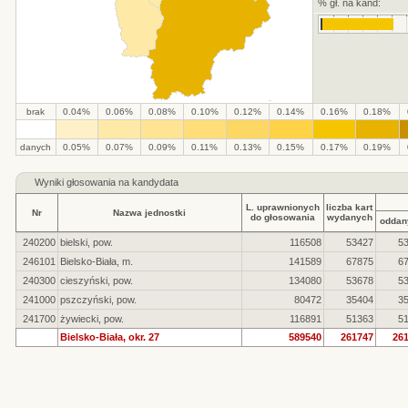
% gł. na kand:
brak
0.04%
0.06%
0.08%
0.10%
0.12%
0.14%
0.16%
0.18%
.
.
.
.
.
.
.
.
.
.
danych
0.05%
0.07%
0.09%
0.11%
0.13%
0.15%
0.17%
0.19%
Wyniki głosowania na kandydata
L. uprawnionych
liczba kart
Nr
Nazwa jednostki
do głosowania
wydanych
oddan
240200
bielski, pow.
116508
53427
5
246101
Bielsko-Biała, m.
141589
67875
6
240300
cieszyński, pow.
134080
53678
5
241000
pszczyński, pow.
80472
35404
3
241700
żywiecki, pow.
116891
51363
5
Bielsko-Biała, okr. 27
589540
261747
26