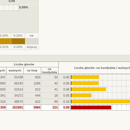
0.09
0.09%
0.20%
0.22%
nie
.
.
0.21%
0.24%
dotyczy
Liczba głosów
Liczba głosów: na kandydata / ważnych
na
ych
ważnych
na listę
kandydata
3347
51438
820
33
0.06
7800
66193
1186
42
0.06
3555
51514
912
41
0.08
5341
34272
444
16
0.05
1316
48574
622
89
0.18
1359
251991
3984
221
0.09