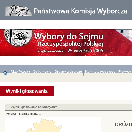
Akty Prawne
Dokumenty
Organy wyborcze
Komitety wyborcze
Frekwen
Wyniki głosowania
Wyniki głosowania na kandydata
Polska
/
Bielsko-Biała
...
DRÓZD 