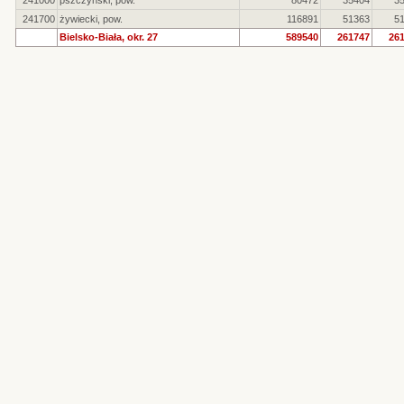
241000
pszczyński, pow.
80472
35404
3
241700
żywiecki, pow.
116891
51363
5
Bielsko-Biała, okr. 27
589540
261747
26