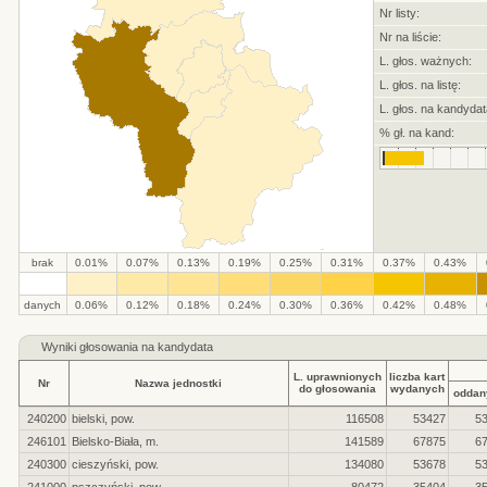
Nr listy:
Nr na liście:
L. głos. ważnych:
L. głos. na listę:
L. głos. na kandydat
% gł. na kand:
brak
0.01%
0.07%
0.13%
0.19%
0.25%
0.31%
0.37%
0.43%
.
.
.
.
.
.
.
.
.
.
danych
0.06%
0.12%
0.18%
0.24%
0.30%
0.36%
0.42%
0.48%
Wyniki głosowania na kandydata
L. uprawnionych
liczba kart
Nr
Nazwa jednostki
do głosowania
wydanych
oddan
240200
bielski, pow.
116508
53427
5
246101
Bielsko-Biała, m.
141589
67875
6
240300
cieszyński, pow.
134080
53678
5