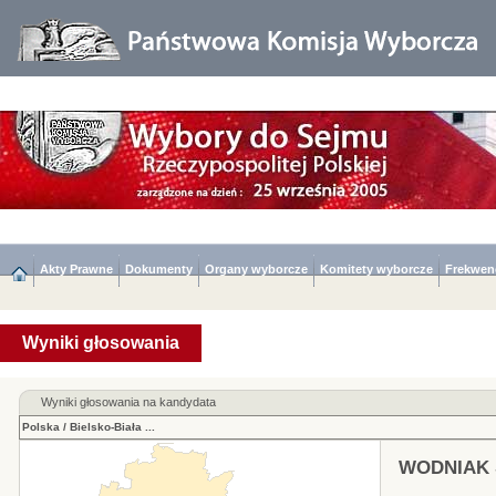
Akty Prawne
Dokumenty
Organy wyborcze
Komitety wyborcze
Frekwen
Wyniki głosowania
Wyniki głosowania na kandydata
Polska
/
Bielsko-Biała
...
WODNIAK 