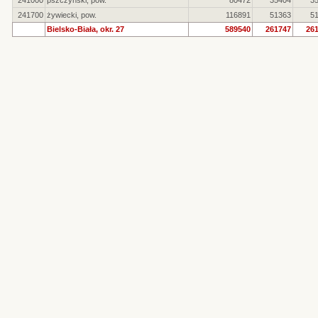
241000
pszczyński, pow.
80472
35404
3
241700
żywiecki, pow.
116891
51363
5
Bielsko-Biała, okr. 27
589540
261747
26