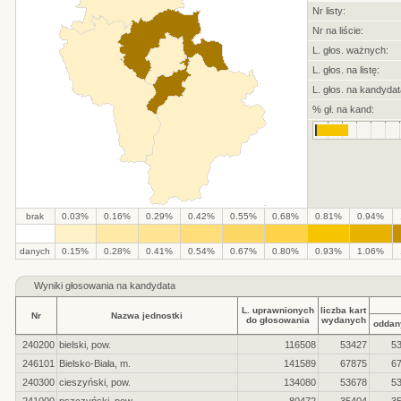
Nr listy:
Nr na liście:
L. głos. ważnych:
L. głos. na listę:
L. głos. na kandydat
% gł. na kand:
brak
0.03%
0.16%
0.29%
0.42%
0.55%
0.68%
0.81%
0.94%
.
.
.
.
.
.
.
.
.
.
danych
0.15%
0.28%
0.41%
0.54%
0.67%
0.80%
0.93%
1.06%
Wyniki głosowania na kandydata
L. uprawnionych
liczba kart
Nr
Nazwa jednostki
do głosowania
wydanych
oddan
240200
bielski, pow.
116508
53427
5
246101
Bielsko-Biała, m.
141589
67875
6
240300
cieszyński, pow.
134080
53678
5