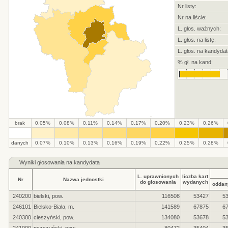
Nr listy:
Nr na liście:
L. głos. ważnych:
L. głos. na listę:
L. głos. na kandydat
% gł. na kand:
brak
0.05%
0.08%
0.11%
0.14%
0.17%
0.20%
0.23%
0.26%
.
.
.
.
.
.
.
.
.
.
danych
0.07%
0.10%
0.13%
0.16%
0.19%
0.22%
0.25%
0.28%
Wyniki głosowania na kandydata
L. uprawnionych
liczba kart
Nr
Nazwa jednostki
do głosowania
wydanych
oddan
240200
bielski, pow.
116508
53427
5
246101
Bielsko-Biała, m.
141589
67875
6
240300
cieszyński, pow.
134080
53678
5