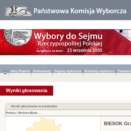
Akty Prawne
Dokumenty
Organy wyborcze
Komitety wyborcze
Frekwen
Wyniki głosowania
Wyniki głosowania na kandydata
Polska
/
Bielsko-Biała
...
BIESOK Gr