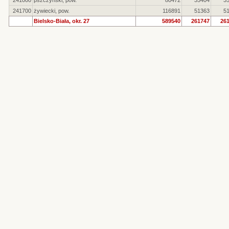
241000
pszczyński, pow.
80472
35404
3
241700
żywiecki, pow.
116891
51363
5
Bielsko-Biała, okr. 27
589540
261747
26