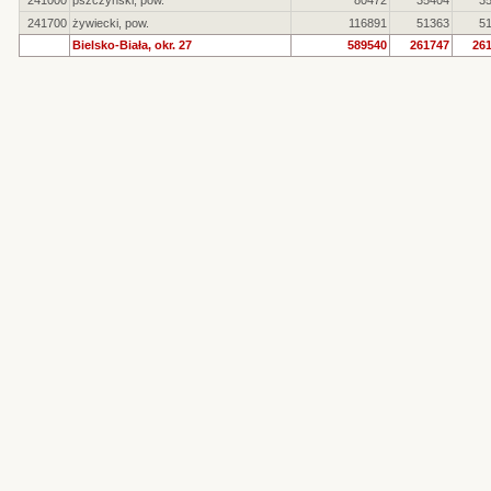
241000
pszczyński, pow.
80472
35404
3
241700
żywiecki, pow.
116891
51363
5
Bielsko-Biała, okr. 27
589540
261747
26