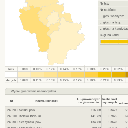
Nr listy:
Nr na liście:
L. głos. ważnych:
L. głos. na listę:
L. głos. na kandydat
% gł. na kand:
brak
0.08%
0.10%
0.12%
0.14%
0.16%
0.18%
0.20%
0.22%
.
.
.
.
.
.
.
.
.
.
danych
0.09%
0.11%
0.13%
0.15%
0.17%
0.19%
0.21%
0.23%
Wyniki głosowania na kandydata
L. uprawnionych
liczba kart
Nr
Nazwa jednostki
do głosowania
wydanych
oddan
240200
bielski, pow.
116508
53427
5
246101
Bielsko-Biała, m.
141589
67875
6
240300
cieszyński, pow.
134080
53678
5