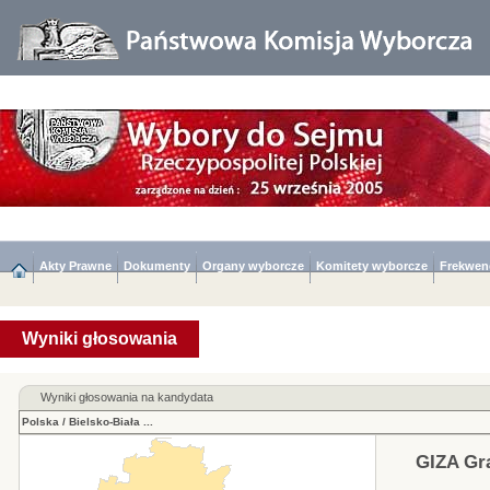
Akty Prawne
Dokumenty
Organy wyborcze
Komitety wyborcze
Frekwen
Wyniki głosowania
Wyniki głosowania na kandydata
Polska
/
Bielsko-Biała
...
GIZA Gr