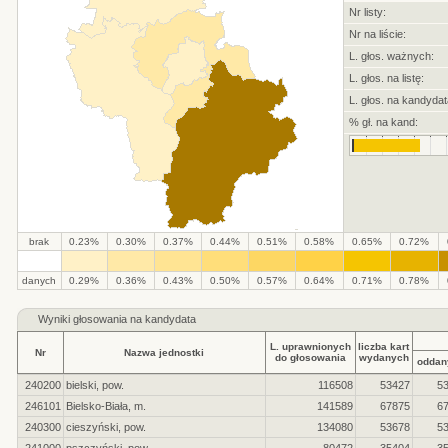
Nr listy:
Nr na liście:
L. głos. ważnych:
L. głos. na listę:
L. głos. na kandydat
% gł. na kand:
brak
0.23%
0.30%
0.37%
0.44%
0.51%
0.58%
0.65%
0.72%
.
.
.
.
.
.
.
.
.
.
danych
0.29%
0.36%
0.43%
0.50%
0.57%
0.64%
0.71%
0.78%
Wyniki głosowania na kandydata
L. uprawnionych
liczba kart
Nr
Nazwa jednostki
do głosowania
wydanych
oddan
240200
bielski, pow.
116508
53427
5
246101
Bielsko-Biała, m.
141589
67875
6
240300
cieszyński, pow.
134080
53678
5