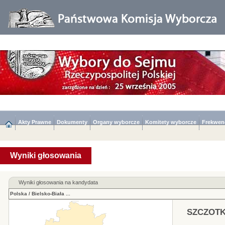
Akty Prawne
Dokumenty
Organy wyborcze
Komitety wyborcze
Frekwen
Wyniki głosowania
Wyniki głosowania na kandydata
Polska
/
Bielsko-Biała
...
SZCZOTK