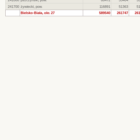
241000
pszczyński, pow.
80472
35404
3
241700
żywiecki, pow.
116891
51363
5
Bielsko-Biała, okr. 27
589540
261747
26