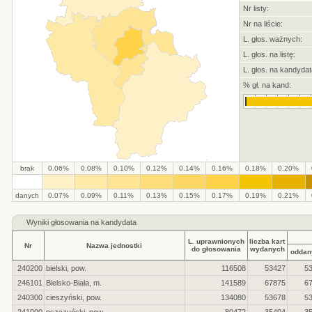
Nr listy:
Nr na liście:
L. głos. ważnych:
L. głos. na listę:
L. głos. na kandydat
% gł. na kand:
brak
0.06%
0.08%
0.10%
0.12%
0.14%
0.16%
0.18%
0.20%
.
.
.
.
.
.
.
.
.
.
danych
0.07%
0.09%
0.11%
0.13%
0.15%
0.17%
0.19%
0.21%
Wyniki głosowania na kandydata
L. uprawnionych
liczba kart
Nr
Nazwa jednostki
do głosowania
wydanych
oddan
240200
bielski, pow.
116508
53427
5
246101
Bielsko-Biała, m.
141589
67875
6
240300
cieszyński, pow.
134080
53678
5