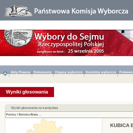
Akty Prawne
Dokumenty
Organy wyborcze
Komitety wyborcze
Frekwen
Wyniki głosowania
Wyniki głosowania na kandydata
Polska
/
Bielsko-Biała
...
KUBICA B