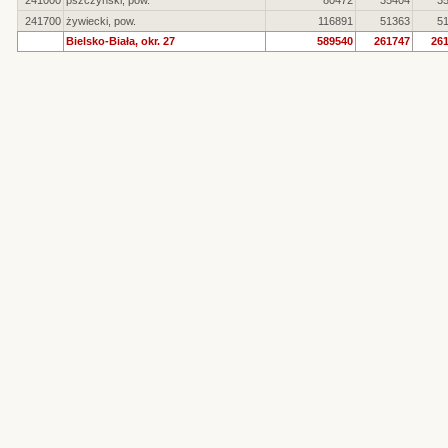
241000
pszczyński, pow.
80472
35404
3
241700
żywiecki, pow.
116891
51363
5
Bielsko-Biała, okr. 27
589540
261747
26