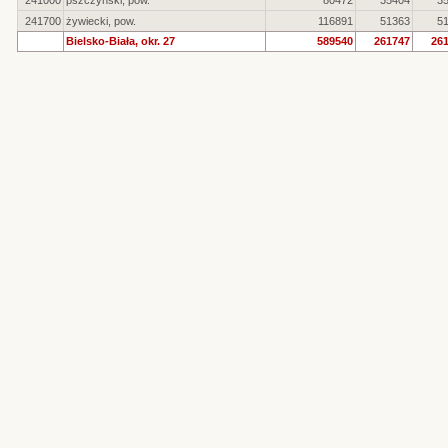
241000
pszczyński, pow.
80472
35404
3
241700
żywiecki, pow.
116891
51363
5
Bielsko-Biała, okr. 27
589540
261747
26