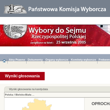
Akty Prawne
Dokumenty
Organy wyborcze
Komitety wyborcze
Frekwen
Wyniki głosowania
Wyniki głosowania na kandydata
Polska
/
Bielsko-Biała
...
OPROCHA