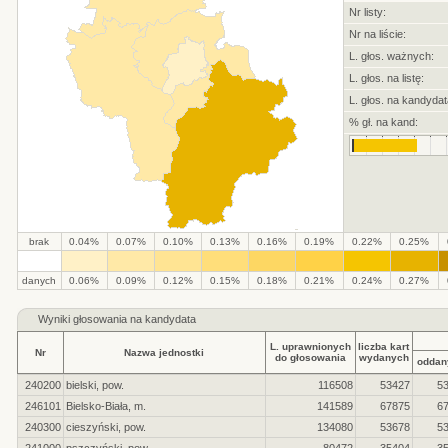
Nr listy:
Nr na liście:
L. głos. ważnych:
L. głos. na listę:
L. głos. na kandydat
% gł. na kand:
brak
0.04%
0.07%
0.10%
0.13%
0.16%
0.19%
0.22%
0.25%
.
.
.
.
.
.
.
.
.
.
danych
0.06%
0.09%
0.12%
0.15%
0.18%
0.21%
0.24%
0.27%
Wyniki głosowania na kandydata
L. uprawnionych
liczba kart
Nr
Nazwa jednostki
do głosowania
wydanych
oddan
240200
bielski, pow.
116508
53427
5
246101
Bielsko-Biała, m.
141589
67875
6
240300
cieszyński, pow.
134080
53678
5