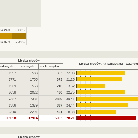
34.24%
36.83%
36.82%
39.42%
Liczba głosów
Liczba głosów: na kandydata / ważnyc
oddanych
ważnych
na kandydata
1597
1583
363
22.93
1771
1755
373
21.25
1569
1553
210
13.52
2038
2022
460
22.75
7387
7331
2889
39.41
1386
1379
337
24.44
2310
2291
421
18.38
18058
17914
5053
28.21
Liczba głosów