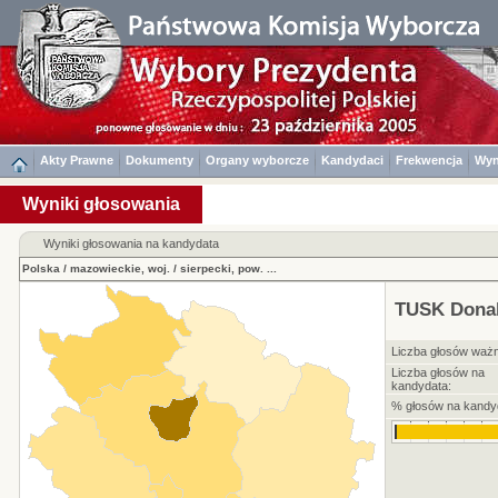
Akty Prawne
Dokumenty
Organy wyborcze
Kandydaci
Frekwencja
Wyn
Wyniki głosowania
Wyniki głosowania na kandydata
Polska
/
mazowieckie, woj.
/
sierpecki, pow.
...
TUSK Donal
Liczba głosów waż
Liczba głosów na
kandydata:
% głosów na kandy