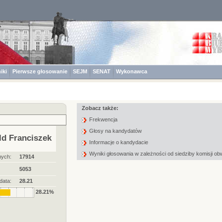
iki
Pierwsze głosowanie
SEJM
SENAT
Wykonawca
Zobacz także:
Frekwencja
Głosy na kandydatów
d Franciszek
Informacje o kandydacie
Wyniki głosowania w zależności od siedziby komisji o
nych:
17914
5053
data:
28.21
28.21%