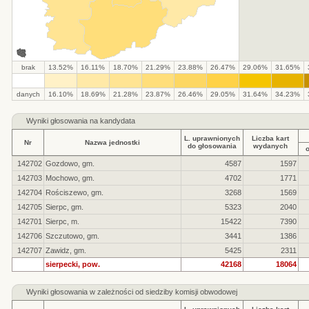
brak
13.52%
16.11%
18.70%
21.29%
23.88%
26.47%
29.06%
31.65%
danych
16.10%
18.69%
21.28%
23.87%
26.46%
29.05%
31.64%
34.23%
Wyniki głosowania na kandydata
L. uprawnionych
Liczba kart
Nr
Nazwa jednostki
do głosowania
wydanych
142702
Gozdowo, gm.
4587
1597
142703
Mochowo, gm.
4702
1771
142704
Rościszewo, gm.
3268
1569
142705
Sierpc, gm.
5323
2040
142701
Sierpc, m.
15422
7390
142706
Szczutowo, gm.
3441
1386
142707
Zawidz, gm.
5425
2311
sierpecki, pow.
42168
18064
Wyniki głosowania w zależności od siedziby komisji obwodowej