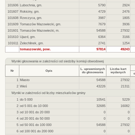
101606
Lubochnia, gm.
5790
2924
101607
Rokiciny, gm.
4729
2476
101608
Rzeczyca, gm.
3987
1805
101609
Tomaszów Mazowiecki, gm.
7679
3936
101601
Tomaszów Mazowiecki, m.
54588
27932
101610
Ujazd, gm.
6364
3166
101611
Żelechlinek, gm.
2741
1254
tomaszowski, pow.
97814
49243
Wyniki głosowania w zależności od siedziby komisji obwodowej
L. uprawnionych
Liczba kart
Nr
Opis
do głosowania
wydanych
1
Miasto
54588
27932
2
Wieś
43226
21311
Wyniki w zależności od liczby mieszkańców gminy
1
do 5 000
10541
5229
2
od 5 001 do 10 000
32685
16082
3
od 10 001 do 20 000
0
0
4
od 20 001 do 50 000
0
0
5
od 50 001 do 100 000
54588
27932
6
od 100 001 do 200 000
0
0