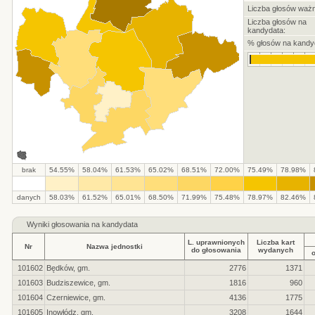
Liczba głosów waż
Liczba głosów na
kandydata:
% głosów na kandy
brak
54.55%
58.04%
61.53%
65.02%
68.51%
72.00%
75.49%
78.98%
danych
58.03%
61.52%
65.01%
68.50%
71.99%
75.48%
78.97%
82.46%
Wyniki głosowania na kandydata
L. uprawnionych
Liczba kart
Nr
Nazwa jednostki
do głosowania
wydanych
101602
Będków, gm.
2776
1371
101603
Budziszewice, gm.
1816
960
101604
Czerniewice, gm.
4136
1775
101605
Inowłódz, gm.
3208
1644