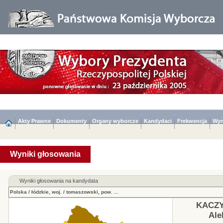
Akty Prawne
Dokumenty
Organy wyborcze
Kandydaci
Frekwencja
Wyn
Wyniki głosowania
Wyniki głosowania na kandydata
Polska
/
łódzkie, woj.
/
tomaszowski, pow.
...
KACZY
Ale