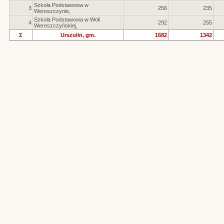
Szkoła Podstawowa w
3
256
235
Wereszczynie,
Szkoła Podstawowa w Woli
4
292
255
Wereszczyńskiej,
Σ
Urszulin, gm.
1682
1342