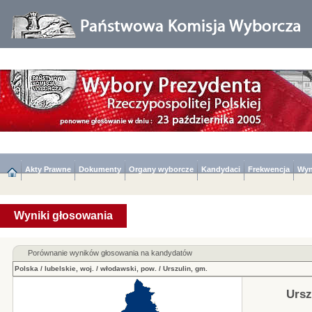
Akty Prawne
Dokumenty
Organy wyborcze
Kandydaci
Frekwencja
Wyn
Wyniki głosowania
Porównanie wyników głosowania na kandydatów
Polska
/
lubelskie, woj.
/
włodawski, pow.
/
Urszulin, gm.
Ursz