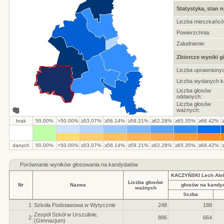
Statystyka, stan n
Liczba mieszkańcó
Powierzchnia:
Zaludnienie:
Zbiorcze wyniki 
Liczba uprawnionyc
Liczba wydanych ka
Liczba głosów
oddanych:
Liczba głosów
ważnych:
brak
50.00%
>50.00%
≥53.07%
≥56.14%
≥59.21%
≥62.28%
≥65.35%
≥68.42%
danych
50.00%
>50.00%
≥53.07%
≥56.14%
≥59.21%
≥62.28%
≥65.35%
≥68.42%
Porównanie wyników głosowania na kandydatów
KACZYŃSKI Lech Ale
Liczba głosów
Nr
Nazwa
głosów na kandy
ważnych
liczba
1
Szkoła Podstawowa w Wytycznie
248
188
Zespół Szkół w Urszulinie,
2
886
664
(Gimnazjum)