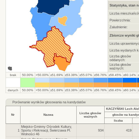
Statystyka, stan n
Liczba mieszkańcó
Powierzchnia:
Zaludnienie:
Zbiorcze wyniki 
Liczba uprawnionyc
Liczba wydanych ka
Liczba głosów
oddanych:
Liczba głosów
ważnych:
brak
50.00%
>50.00%
≥51.69%
≥53.38%
≥55.07%
≥56.76%
≥58.45%
≥60.14%
danych
50.00%
>50.00%
≥51.69%
≥53.38%
≥55.07%
≥56.76%
≥58.45%
≥60.14%
Porównanie wyników głosowania na kandydatów
KACZYŃSKI Lech Ale
Liczba głosów
Nr
Nazwa
głosów na kandy
ważnych
liczba
Miejsko-Gminny Ośrodek Kultury,
1
Sportu i Rekreacji, Świerzawa Pl.
934
419
Wolności 46