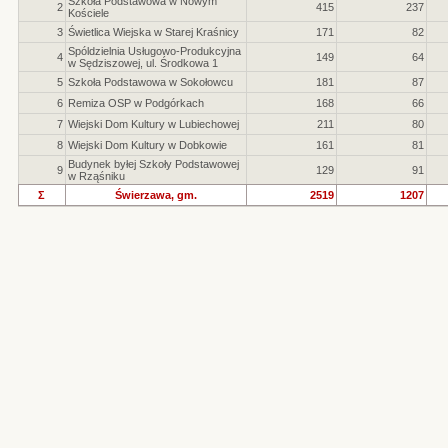
Szkoła Podstawowa w Nowym
2
415
237
Kościele
3
Świetlica Wiejska w Starej Kraśnicy
171
82
Spóldzielnia Usługowo-Produkcyjna
4
149
64
w Sędziszowej, ul. Środkowa 1
5
Szkoła Podstawowa w Sokołowcu
181
87
6
Remiza OSP w Podgórkach
168
66
7
Wiejski Dom Kultury w Lubiechowej
211
80
8
Wiejski Dom Kultury w Dobkowie
161
81
Budynek byłej Szkoły Podstawowej
9
129
91
w Rząśniku
Σ
Świerzawa, gm.
2519
1207