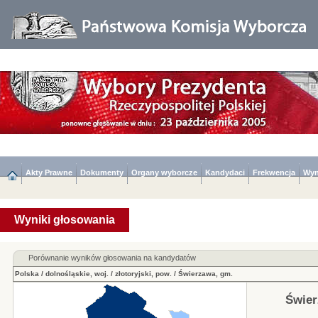
Akty Prawne
Dokumenty
Organy wyborcze
Kandydaci
Frekwencja
Wyn
Wyniki głosowania
Porównanie wyników głosowania na kandydatów
Polska
/
dolnośląskie, woj.
/
złotoryjski, pow.
/
Świerzawa, gm.
Świer