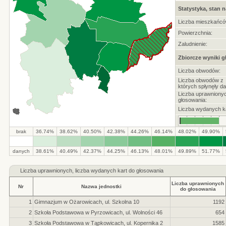
Statystyka, stan n
Liczba mieszkańcó
Powierzchnia:
Zaludnienie:
Zbiorcze wyniki 
Liczba obwodów:
Liczba obwodów z
których spłynęły da
Liczba uprawniony
głosowania:
Liczba wydanych ka
brak
36.74%
38.62%
40.50%
42.38%
44.26%
46.14%
48.02%
49.90%
danych
38.61%
40.49%
42.37%
44.25%
46.13%
48.01%
49.89%
51.77%
Liczba
uprawnionych, liczba wydanych kart do głosowania
Liczba uprawnionych
Nr
Nazwa jednostki
do głosowania
1
Gimnazjum w Ożarowicach, ul. Szkolna 10
1192
2
Szkoła Podstawowa w Pyrzowicach, ul. Wolności 46
654
3
Szkoła Podstawowa w Tąpkowicach, ul. Kopernika 2
1585