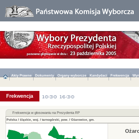
Akty Prawne
Dokumenty
Organy wyborcze
Kandydaci
Frekwencja
Wyn
Frekwencja
Frekwencja w głosowaniu na Prezydenta RP
Polska
/
śląskie, woj.
/
tarnogórski, pow.
/
Ożarowice, gm.
Ożaro