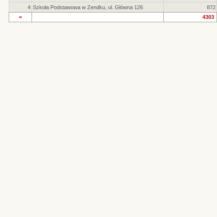
4
Szkoła Podstawowa w Zendku, ul. Główna 126
872
=
4303