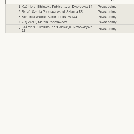
1
Kaźmierz, Biblioteka Publiczna, ul. Dworcowa 14
Powszechny
2
Bytyń, Szkoła Podstawowa,ul. Szkolna 55
Powszechny
3
Sokolniki Wielkie, Szkoła Podstawowa
Powszechny
4
Gaj Wielki, Szkoła Podstawowa
Powszechny
Kaźmierz, Siedziba PR "Poleka",ul. Nowowiejska
5
Powszechny
15