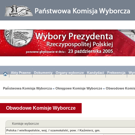
Akty Prawne
Dokumenty
Organy wyborcze
Kandydaci
Frekwencja
Wyn
Państwowa Komisja Wyborcza
Okręgowe Komisje Wyborcze
Obwodowe Komis
Obwodowe Komisje Wyborcze
Komisje wyborcze
Polska
/
wielkopolskie, woj.
/
szamotulski, pow.
/
Kaźmierz, gm.