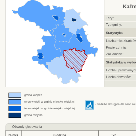
Kaźm
Teryt:
Typ gminy:
Statystyka
Liczba mieszkańców
Powierzchnia:
Zaludnienie:
Statystyka w wybo
Liczba uprawnionyc
Liczba obwodów:
gmina wiejska
teren wiejski w gminie miejsko wiejskiej
- siedziba dostępna dla osób ni
teren miejski w gminie miejsko wiejskiej
gmina miejska
Obwody głosowania
Numer
Siedziba
Typ