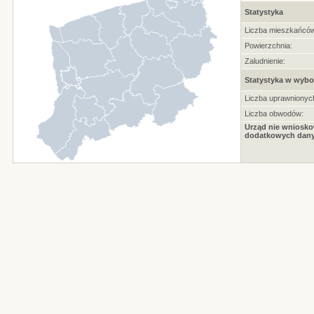
Statystyka
Liczba mieszkańców
Powierzchnia:
Zaludnienie:
Statystyka w wybo
Liczba uprawnionyc
Liczba obwodów:
Urząd nie wniosko
dodatkowych dany