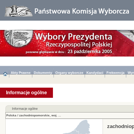
Akty Prawne
Dokumenty
Organy wyborcze
Kandydaci
Frekwencja
Wyn
Informacje ogólne
Informacje ogólne
Polska
/
zachodniopomorskie, woj.
...
zachodniop