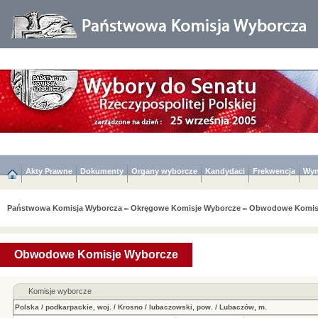
Akty Prawne
Dokumenty
Organy wyborcze
Kandydaci
Frekwencja
Wyn
Państwowa Komisja Wyborcza
Okręgowe Komisje Wyborcze
Obwodowe Komis
Obwodowe Komisje Wyborcze
Komisje wyborcze
Polska
/
podkarpackie, woj.
/
Krosno
/
lubaczowski, pow.
/
Lubaczów, m.