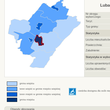
Luba
Nr okręgu
wyborczego:
Teryt:
Typ gminy:
Statystyka
Liczba mieszkańców
Powierzchnia:
Zaludnienie:
Statystyka w wybo
Liczba uprawnionyc
Liczba obwodów:
gmina wiejska
teren wiejski w gminie miejsko wiejskiej
- siedziba dostępna dla osób ni
teren miejski w gminie miejsko wiejskiej
gmina miejska
Obwody głosowania