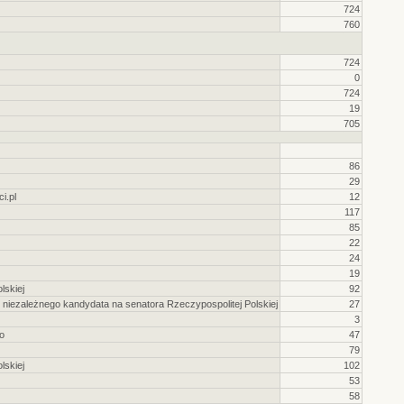
724
760
724
0
724
19
705
86
29
i.pl
12
117
85
22
24
19
lskiej
92
niezależnego kandydata na senatora Rzeczypospolitej Polskiej
27
3
o
47
79
lskiej
102
53
58