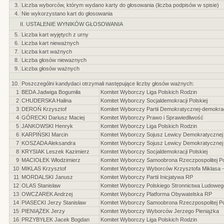
3.
Liczba wyborców, którym wydano karty do głosowania (liczba podpisów w spisie)
4.
Nie wykorzystano kart do głosowania
II. USTALENIE WYNIKÓW GŁOSOWANIA
5.
Liczba kart wyjętych z urny
6.
Liczba kart nieważnych
7.
Liczba kart ważnych
8.
Liczba głosów niewaznych
9.
Liczba głosów ważnych
10.
Poszczególni kandydaci otrzymali następujące liczby głosów ważnych:
1
BEDA Jadwiga Bogumiła
Komitet Wyborczy Liga Polskich Rodzin
2
CHUDERSKA Halina
Komitet Wyborczy Socjaldemokracji Polskiej
3
DEROŃ Krzysztof
Komitet Wyborczy Partii Demokratycznej-demokrac
4
GÓRECKI Dariusz Maciej
Komitet Wyborczy Prawo i Sprawiedliwość
5
JANKOWSKI Henryk
Komitet Wyborczy Liga Polskich Rodzin
6
KARPIŃSKI Marcin
Komitet Wyborczy Sojusz Lewicy Demokratycznej
7
KOSZADA Aleksandra
Komitet Wyborczy Sojusz Lewicy Demokratycznej
8
KRYSIAK Leszek Kazimierz
Komitet Wyborczy Socjaldemokracji Polskiej
9
MACIOŁEK Włodzimierz
Komitet Wyborczy Samoobrona Rzeczpospolitej Po
10
MIKLAS Krzysztof
Komitet Wyborczy Wyborców Krzysztofa Miklasa - 
11
MORDALSKI Janusz
Komitet Wyborczy Partii Inicjatywa RP
12
OLAS Stanisław
Komitet Wyborczy Polskiego Stronnictwa Ludoweg
13
OWCZAREK Andrzej
Komitet Wyborczy Platforma Obywatelska RP
14
PIASECKI Jerzy Stanisław
Komitet Wyborczy Samoobrona Rzeczpospolitej Po
15
PIENIĄŻEK Jerzy
Komitet Wyborczy Wyborców Jerzego Pieniążka
16
PRZYBYŁEK Jacek Bogdan
Komitet Wyborczy Liga Polskich Rodzin