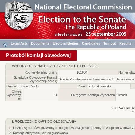
Legal Acts
Documents
Electoral Bodies
Candidates
Turnout
Results
Protokół komisji obwodowej
WYBORY DO SENATU RZECZYPOSPOLITEJ POLSKIEJ
Kod terytorialny gminy
101904
Numer obw
Sziedziba Obwodowej Komisji
Szkoła Podstawowa w Janiszewicach, Janiszewice
Wyborczej (adres)
Gmina
Zduńska Wola
Powiat
zduńskowolski
Okręg
wyborczy
11
Okręgowa Komisja Wyborcza
Sieradz
nr
ZESTAWIENIE 
na 
I. ROZLICZENIE KART DO GŁOSOWANIA
1.
Liczba wyborców uprawionych do głosowania (umieszczonych w spisie) w chwili z
2.
Komisja otrzymała kart do głosowania