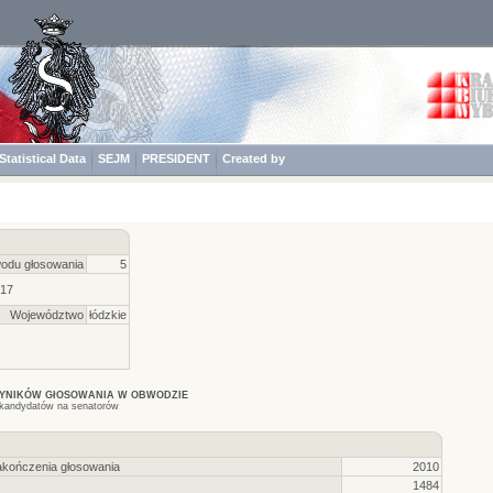
Statistical Data
SEJM
PRESIDENT
Created by
odu głosowania
5
 17
Województwo
łódzkie
WYNIKÓW GłOSOWANIA W OBWODZIE
kandydatów na senatorów
akończenia głosowania
2010
1484