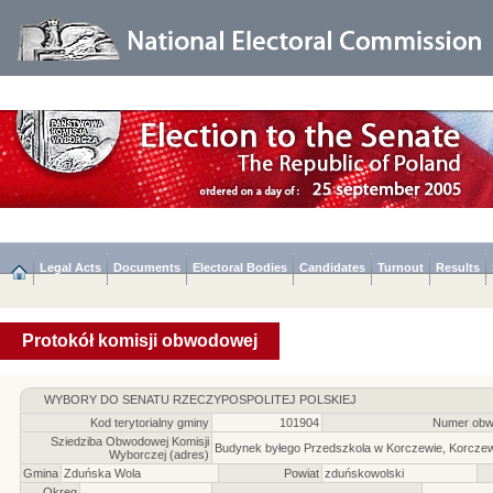
Legal Acts
Documents
Electoral Bodies
Candidates
Turnout
Results
Protokół komisji obwodowej
WYBORY DO SENATU RZECZYPOSPOLITEJ POLSKIEJ
Kod terytorialny gminy
101904
Numer obw
Sziedziba Obwodowej Komisji
Budynek byłego Przedszkola w Korczewie, Korcze
Wyborczej (adres)
Gmina
Zduńska Wola
Powiat
zduńskowolski
Okręg