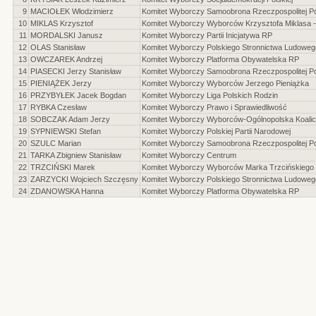
9
MACIOŁEK Włodzimierz
Komitet Wyborczy Samoobrona Rzeczpospolitej Po
10
MIKLAS Krzysztof
Komitet Wyborczy Wyborców Krzysztofa Miklasa - 
11
MORDALSKI Janusz
Komitet Wyborczy Partii Inicjatywa RP
12
OLAS Stanisław
Komitet Wyborczy Polskiego Stronnictwa Ludoweg
13
OWCZAREK Andrzej
Komitet Wyborczy Platforma Obywatelska RP
14
PIASECKI Jerzy Stanisław
Komitet Wyborczy Samoobrona Rzeczpospolitej Po
15
PIENIĄŻEK Jerzy
Komitet Wyborczy Wyborców Jerzego Pieniążka
16
PRZYBYŁEK Jacek Bogdan
Komitet Wyborczy Liga Polskich Rodzin
17
RYBKA Czesław
Komitet Wyborczy Prawo i Sprawiedliwość
18
SOBCZAK Adam Jerzy
Komitet Wyborczy Wyborców-Ogólnopolska Koalic
19
SYPNIEWSKI Stefan
Komitet Wyborczy Polskiej Partii Narodowej
20
SZULC Marian
Komitet Wyborczy Samoobrona Rzeczpospolitej Po
21
TARKA Zbigniew Stanisław
Komitet Wyborczy Centrum
22
TRZCIŃSKI Marek
Komitet Wyborczy Wyborców Marka Trzcińskiego
23
ZARZYCKI Wojciech Szczęsny
Komitet Wyborczy Polskiego Stronnictwa Ludoweg
24
ZDANOWSKA Hanna
Komitet Wyborczy Platforma Obywatelska RP