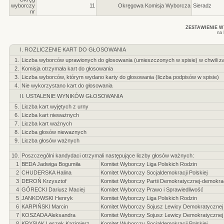
wyborczy
11
Okręgowa Komisja Wyborcza
Sieradz
nr
ZESTAWIENIE 
na 
I. ROZLICZENIE KART DO GŁOSOWANIA
1.
Liczba wyborców uprawionych do głosowania (umieszczonych w spisie) w chwili z
2.
Komisja otrzymała kart do głosowania
3.
Liczba wyborców, którym wydano karty do głosowania (liczba podpisów w spisie)
4.
Nie wykorzystano kart do głosowania
II. USTALENIE WYNIKÓW GŁOSOWANIA
5.
Liczba kart wyjętych z urny
6.
Liczba kart nieważnych
7.
Liczba kart ważnych
8.
Liczba głosów niewaznych
9.
Liczba głosów ważnych
10.
Poszczególni kandydaci otrzymali następujące liczby głosów ważnych:
1
BEDA Jadwiga Bogumiła
Komitet Wyborczy Liga Polskich Rodzin
2
CHUDERSKA Halina
Komitet Wyborczy Socjaldemokracji Polskiej
3
DEROŃ Krzysztof
Komitet Wyborczy Partii Demokratycznej-demokrac
4
GÓRECKI Dariusz Maciej
Komitet Wyborczy Prawo i Sprawiedliwość
5
JANKOWSKI Henryk
Komitet Wyborczy Liga Polskich Rodzin
6
KARPIŃSKI Marcin
Komitet Wyborczy Sojusz Lewicy Demokratycznej
7
KOSZADA Aleksandra
Komitet Wyborczy Sojusz Lewicy Demokratycznej
8
KRYSIAK Leszek Kazimierz
Komitet Wyborczy Socjaldemokracji Polskiej