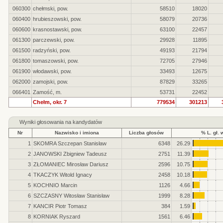
060300
chełmski, pow.
58510
18020
060400
hrubieszowski, pow.
58079
20736
060600
krasnostawski, pow.
63100
22457
061300
parczewski, pow.
29928
11895
061500
radzyński, pow.
49193
21794
061800
tomaszowski, pow.
72705
27946
061900
włodawski, pow.
33493
12675
062000
zamojski, pow.
87829
33265
066401
Zamość, m.
53731
22452
Chełm, okr. 7
779534
301213
Wyniki głosowania na kandydatów
Nr
Nazwisko i imiona
Liczba głosów
% L. gł. 
1
SKOMRA Szczepan Stanisław
6348
26.29
2
JANOWSKI Zbigniew Tadeusz
2751
11.39
3
ZŁOMANIEC Mirosław Dariusz
2596
10.75
4
TKACZYK Witold Ignacy
2458
10.18
5
KOCHNIO Marcin
1126
4.66
6
SZCZASNY Witosław Stanisław
1999
8.28
7
KANCIR Piotr Tomasz
384
1.59
8
KORNIAK Ryszard
1561
6.46