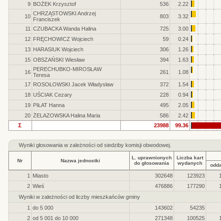
9
BOŻEK Krzysztof
536
2.22
CHRZĄSTOWSKI Andrzej
10
803
3.32
Franciszek
11
CZUBACKA Wanda Halina
725
3.00
12
FRĘCHOWICZ Wojciech
59
0.24
13
HARASIUK Wojciech
306
1.26
15
OBSZAŃSKI Wiesław
394
1.63
PERECHUBKO-MIROSŁAW
16
261
1.08
Teresa
17
ROSOŁOWSKI Jacek Władysław
372
1.54
18
UŚCIAK Cezary
228
0.94
19
PIŁAT Hanna
495
2.05
20
ŻELAZOWSKA Halina Maria
586
2.42
Σ
23988
99.36
Wyniki głosowania w zależności od siedziby komisji obwodowej.
L. uprawnionych
Liczba kart
Nr
Nazwa jednostki
do głosowania
wydanych
odd
1
Miasto
302648
123923
2
Wieś
476886
177290
Wyniki w zależności od liczby mieszkańców gminy
1
do 5 000
143602
54235
2
od 5 001 do 10 000
271348
100525