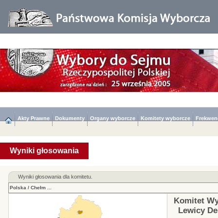
Akty Prawne
Dokumenty
Organy wyborcze
Komitety wyborcze
Frekwen
Wyniki głosowania
Wyniki głosowania dla komitetu.
Polska
/
Chełm
...
Komitet Wy
Lewicy De