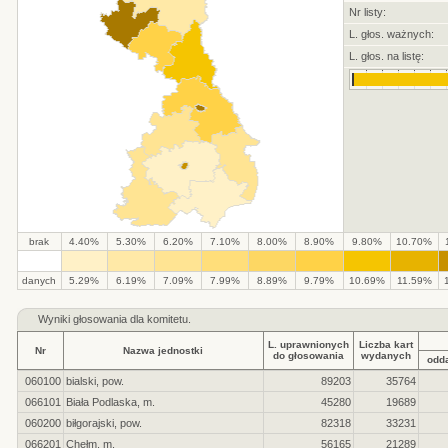
Nr listy:
L. głos. ważnych:
L. głos. na listę:
brak
4.40%
5.30%
6.20%
7.10%
8.00%
8.90%
9.80%
10.70%
.
.
.
.
.
.
.
.
.
.
danych
5.29%
6.19%
7.09%
7.99%
8.89%
9.79%
10.69%
11.59%
Wyniki głosowania dla komitetu.
L. uprawnionych
Liczba kart
Nr
Nazwa jednostki
do głosowania
wydanych
odd
060100
bialski, pow.
89203
35764
066101
Biała Podlaska, m.
45280
19689
060200
biłgorajski, pow.
82318
33231
066201
Chełm, m.
56165
21289