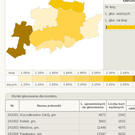
demo
Nr listy:
L. głos. ważnych:
L. głos. na listę:
brak
1.06%
1.26%
1.46%
1.66%
1.86%
2.06%
2.26%
2.46%
.
.
.
.
.
.
.
.
.
.
danych
1.25%
1.45%
1.65%
1.85%
2.05%
2.25%
2.45%
2.65%
Wyniki głosowania dla komitetu.
L. uprawnionych
Liczba kart
Nr
Nazwa jednostki
do głosowania
wydanych
odd
241001
Goczałkowice-Zdrój, gm.
4872
2342
241002
Kobiór, gm.
3662
1815
241003
Miedźna, gm.
11448
4875
241004
Pawłowice, gm.
13347
5632