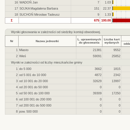
16
WADOŃ Jan
7
1.03
17
SOJKA Magdalena Barbara
151
22.37
18
SUCHOŃ Mirosław Tadeusz
9
1.33
Σ
675
100.00
Wyniki głosowania w zależności od siedziby komisji obwodowej.
L. uprawnionych
Liczba kart
Nr
Nazwa jednostki
do głosowania
wydanych
odd
1
Miasto
21381
9552
2
Wieś
59091
25852
Wyniki w zależności od liczby mieszkańców gminy
1
do 5 000
3662
1815
2
od 5 001 do 10 000
4872
2342
3
od 10 001 do 20 000
32629
13997
4
od 20 001 do 50 000
0
0
5
od 50 001 do 100 000
39309
17250
6
od 100 001 do 200 000
0
0
7
od 200 001 do 500 000
0
0
8
pow. 500 000
0
0