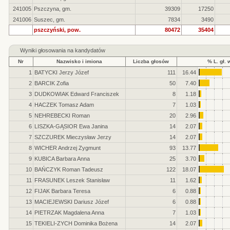
241005
Pszczyna, gm.
39309
17250
241006
Suszec, gm.
7834
3490
pszczyński, pow.
80472
35404
Wyniki głosowania na kandydatów
Nr
Nazwisko i imiona
Liczba głosów
% L. gł. 
1
BATYCKI Jerzy Józef
111
16.44
2
BARCIK Zofia
50
7.40
3
DUDKOWIAK Edward Franciszek
8
1.18
4
HACZEK Tomasz Adam
7
1.03
5
NEHREBECKI Roman
20
2.96
6
LISZKA-GĄSIOR Ewa Janina
14
2.07
7
SZCZUREK Mieczysław Jerzy
14
2.07
8
WICHER Andrzej Zygmunt
93
13.77
9
KUBICA Barbara Anna
25
3.70
10
BAŃCZYK Roman Tadeusz
122
18.07
11
FRASUNEK Leszek Stanisław
11
1.62
12
FIJAK Barbara Teresa
6
0.88
13
MACIEJEWSKI Dariusz Józef
6
0.88
14
PIETRZAK Magdalena Anna
7
1.03
15
TEKIELI-ZYCH Dominika Bożena
14
2.07