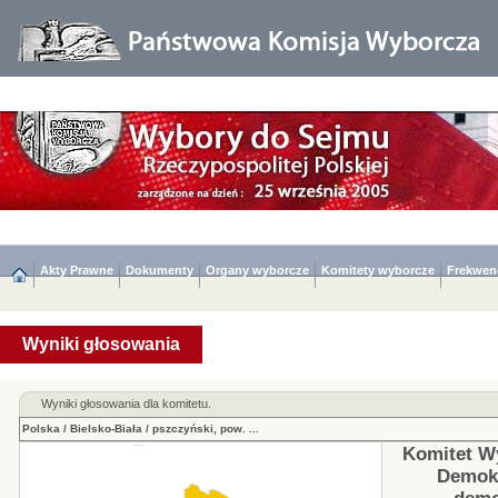
Akty Prawne
Dokumenty
Organy wyborcze
Komitety wyborcze
Frekwen
Wyniki głosowania
Wyniki głosowania dla komitetu.
Polska
/
Bielsko-Biała
/
pszczyński, pow.
...
Komitet Wy
Demokr