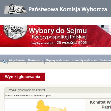
Akty Prawne
Dokumenty
Organy wyborcze
Komitety wyborcze
Frekwen
Wyniki głosowania
Wyniki głosowania dla komitetu.
Polska
/
Bielsko-Biała
/
żywiecki, pow.
...
Komitet W
Patr