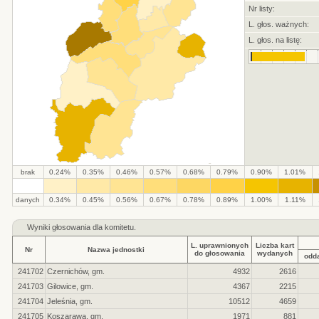
Nr listy:
L. głos. ważnych:
L. głos. na listę:
brak
0.24%
0.35%
0.46%
0.57%
0.68%
0.79%
0.90%
1.01%
.
.
.
.
.
.
.
.
.
.
danych
0.34%
0.45%
0.56%
0.67%
0.78%
0.89%
1.00%
1.11%
Wyniki głosowania dla komitetu.
L. uprawnionych
Liczba kart
Nr
Nazwa jednostki
do głosowania
wydanych
odd
241702
Czernichów, gm.
4932
2616
241703
Gilowice, gm.
4367
2215
241704
Jeleśnia, gm.
10512
4659
241705
Koszarawa, gm.
1971
881