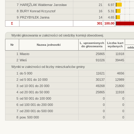
7
HARĘŹLAK Waldemar Jarosław
21
6.97
8
BURY Konrad Krzysztof
16
5.31
9
PRZYBYŁEK Janina
14
4.65
Σ
301
100.00
Wyniki głosowania w zależności od siedziby komisji obwodowej.
L. uprawnionych
Liczba kart
Nr
Nazwa jednostki
do głosowania
wydanych
odd
1
Miasto
25865
11918
2
Wieś
91026
39445
Wyniki w zależności od liczby mieszkańców gminy
1
do 5 000
11621
4656
2
od 5 001 do 10 000
30137
12989
3
od 10 001 do 20 000
49268
21800
4
od 20 001 do 50 000
25865
11918
5
od 50 001 do 100 000
0
0
6
od 100 001 do 200 000
0
0
7
od 200 001 do 500 000
0
0
8
pow. 500 000
0
0