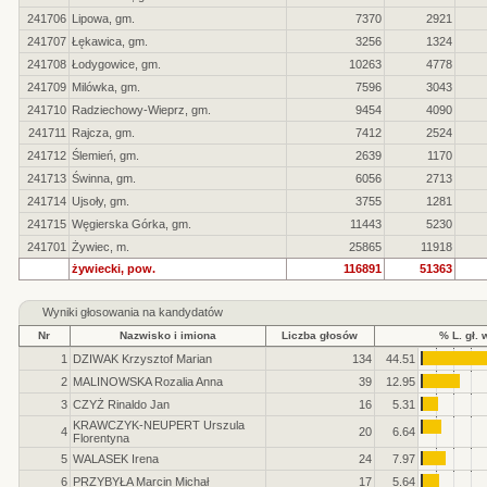
241706
Lipowa, gm.
7370
2921
241707
Łękawica, gm.
3256
1324
241708
Łodygowice, gm.
10263
4778
241709
Milówka, gm.
7596
3043
241710
Radziechowy-Wieprz, gm.
9454
4090
241711
Rajcza, gm.
7412
2524
241712
Ślemień, gm.
2639
1170
241713
Świnna, gm.
6056
2713
241714
Ujsoły, gm.
3755
1281
241715
Węgierska Górka, gm.
11443
5230
241701
Żywiec, m.
25865
11918
żywiecki, pow.
116891
51363
Wyniki głosowania na kandydatów
Nr
Nazwisko i imiona
Liczba głosów
% L. gł. 
1
DZIWAK Krzysztof Marian
134
44.51
2
MALINOWSKA Rozalia Anna
39
12.95
3
CZYŻ Rinaldo Jan
16
5.31
KRAWCZYK-NEUPERT Urszula
4
20
6.64
Florentyna
5
WALASEK Irena
24
7.97
6
PRZYBYŁA Marcin Michał
17
5.64