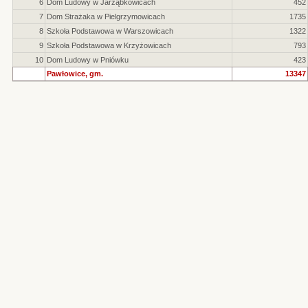
6
Dom Ludowy w Jarząbkowicach
452
7
Dom Strażaka w Pielgrzymowicach
1735
8
Szkoła Podstawowa w Warszowicach
1322
9
Szkoła Podstawowa w Krzyżowicach
793
10
Dom Ludowy w Pniówku
423
Pawłowice, gm.
13347