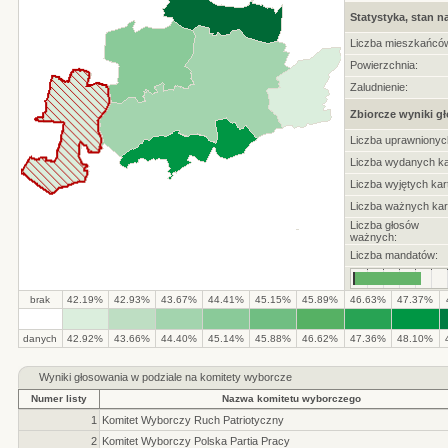
Statystyka, stan n
Liczba mieszkańcó
Powierzchnia:
Zaludnienie:
Zbiorcze wyniki g
Liczba uprawnionyc
Liczba wydanych ka
Liczba wyjętych kart
Liczba ważnych kar
Liczba głosów
ważnych:
Liczba mandatów:
brak
42.19%
42.93%
43.67%
44.41%
45.15%
45.89%
46.63%
47.37%
.
.
.
.
.
.
.
.
.
.
danych
42.92%
43.66%
44.40%
45.14%
45.88%
46.62%
47.36%
48.10%
Wyniki głosowania w podziale na komitety wyborcze
Numer listy
Nazwa komitetu wyborczego
1
Komitet Wyborczy Ruch Patriotyczny
2
Komitet Wyborczy Polska Partia Pracy