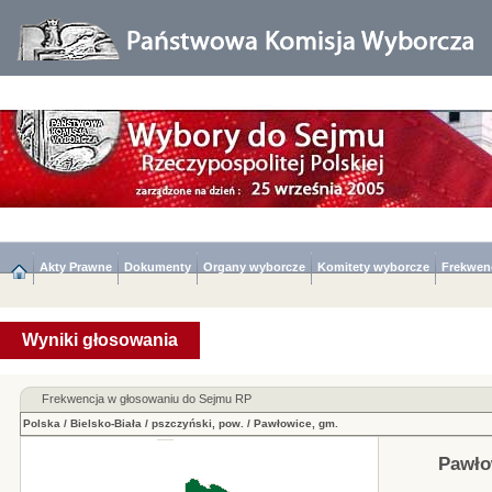
Akty Prawne
Dokumenty
Organy wyborcze
Komitety wyborcze
Frekwen
Wyniki głosowania
Frekwencja w głosowaniu do Sejmu RP
Polska
/
Bielsko-Biała
/
pszczyński, pow.
/
Pawłowice, gm.
Pawło