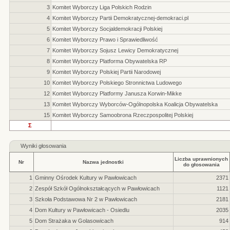
3
Komitet Wyborczy Liga Polskich Rodzin
4
Komitet Wyborczy Partii Demokratycznej-demokraci.pl
5
Komitet Wyborczy Socjaldemokracji Polskiej
6
Komitet Wyborczy Prawo i Sprawiedliwość
7
Komitet Wyborczy Sojusz Lewicy Demokratycznej
8
Komitet Wyborczy Platforma Obywatelska RP
9
Komitet Wyborczy Polskiej Partii Narodowej
10
Komitet Wyborczy Polskiego Stronnictwa Ludowego
12
Komitet Wyborczy Platformy Janusza Korwin-Mikke
13
Komitet Wyborczy Wyborców-Ogólnopolska Koalicja Obywatelska
15
Komitet Wyborczy Samoobrona Rzeczpospolitej Polskiej
Σ
Wyniki głosowania
Liczba uprawnionych
Nr
Nazwa jednostki
do głosowania
1
Gminny Ośrodek Kultury w Pawłowicach
2371
2
Zespół Szkół Ogólnokształcących w Pawłowicach
1121
3
Szkoła Podstawowa Nr 2 w Pawłowicach
2181
4
Dom Kultury w Pawłowicach - Osiedlu
2035
5
Dom Strażaka w Golasowicach
914