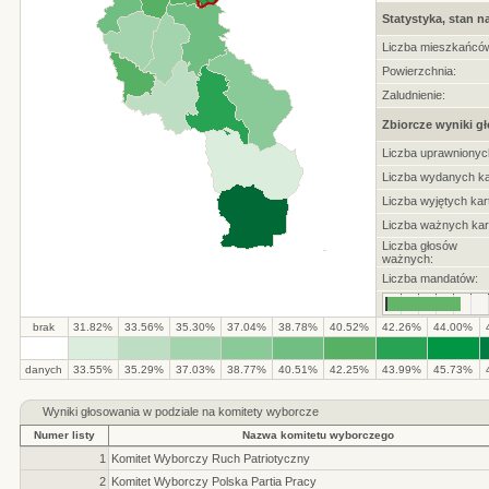
Statystyka, stan n
Liczba mieszkańcó
Powierzchnia:
Zaludnienie:
Zbiorcze wyniki g
Liczba uprawnionyc
Liczba wydanych ka
Liczba wyjętych kart
Liczba ważnych kar
Liczba głosów
ważnych:
Liczba mandatów:
brak
31.82%
33.56%
35.30%
37.04%
38.78%
40.52%
42.26%
44.00%
.
.
.
.
.
.
.
.
.
.
danych
33.55%
35.29%
37.03%
38.77%
40.51%
42.25%
43.99%
45.73%
Wyniki głosowania w podziale na komitety wyborcze
Numer listy
Nazwa komitetu wyborczego
1
Komitet Wyborczy Ruch Patriotyczny
2
Komitet Wyborczy Polska Partia Pracy