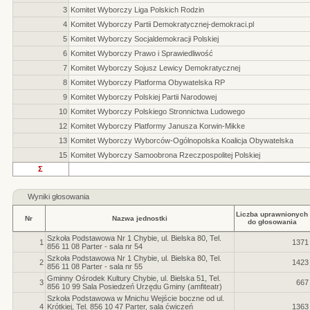
3
Komitet Wyborczy Liga Polskich Rodzin
4
Komitet Wyborczy Partii Demokratycznej-demokraci.pl
5
Komitet Wyborczy Socjaldemokracji Polskiej
6
Komitet Wyborczy Prawo i Sprawiedliwość
7
Komitet Wyborczy Sojusz Lewicy Demokratycznej
8
Komitet Wyborczy Platforma Obywatelska RP
9
Komitet Wyborczy Polskiej Partii Narodowej
10
Komitet Wyborczy Polskiego Stronnictwa Ludowego
12
Komitet Wyborczy Platformy Janusza Korwin-Mikke
13
Komitet Wyborczy Wyborców-Ogólnopolska Koalicja Obywatelska
15
Komitet Wyborczy Samoobrona Rzeczpospolitej Polskiej
Σ
Wyniki głosowania
Liczba uprawnionych
Nr
Nazwa jednostki
do głosowania
Szkoła Podstawowa Nr 1 Chybie, ul. Bielska 80, Tel.
1
1371
856 11 08 Parter - sala nr 54
Szkoła Podstawowa Nr 1 Chybie, ul. Bielska 80, Tel.
2
1423
856 11 08 Parter - sala nr 55
Gminny Ośrodek Kultury Chybie, ul. Bielska 51, Tel.
3
667
856 10 99 Sala Posiedzeń Urzędu Gminy (amfiteatr)
Szkoła Podstawowa w Mnichu Wejście boczne od ul.
4
Krótkiej, Tel. 856 10 47 Parter, sala ćwiczeń
1363