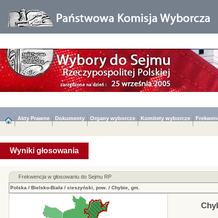
Akty Prawne
Dokumenty
Organy wyborcze
Komitety wyborcze
Frekwen
Wyniki głosowania
Frekwencja w głosowaniu do Sejmu RP
Polska
/
Bielsko-Biała
/
cieszyński, pow.
/
Chybie, gm.
Chyb