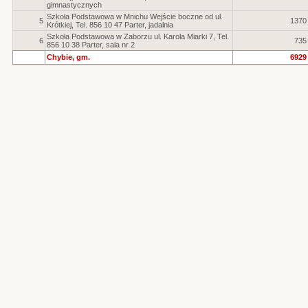
gimnastycznych
Szkoła Podstawowa w Mnichu Wejście boczne od ul.
5
1370
Krótkiej, Tel. 856 10 47 Parter, jadalnia
Szkoła Podstawowa w Zaborzu ul. Karola Miarki 7, Tel.
6
735
856 10 38 Parter, sala nr 2
Chybie, gm.
6929