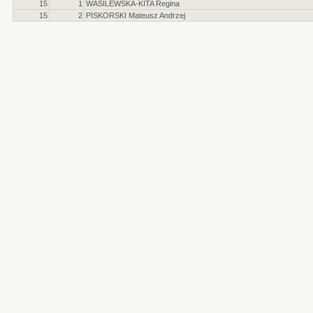
15
1
WASILEWSKA-KITA Regina
15
2
PISKORSKI Mateusz Andrzej