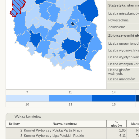
Statystyka, stan na
Liczba mieszkańców
Powierzchnia:
Zaludnienie:
Zbiorcze wyniki g
Liczba uprawnionyc
Liczba wydanych ka
Liczba wyjętych kart
Liczba ważnych kart
Liczba głosów
ważnych:
Liczba mandatów:
7
11
14
.
.
.
.
10
13
16
Wykaz komitetów
%
Nr listy
Nazwa komitetu
Mand
głosów
2
Komitet Wyborczy Polska Partia Pracy
1.05
N
3
Komitet Wyborczy Liga Polskich Rodzin
6.11
T