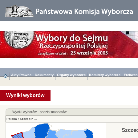
Akty Prawne
Dokumenty
Organy wyborcze
Komitety wyborcze
Frekwen
Wyniki wyborów
Wyniki wyborów - podział mandatów
Polska
/
Szczecin
...
Szczec