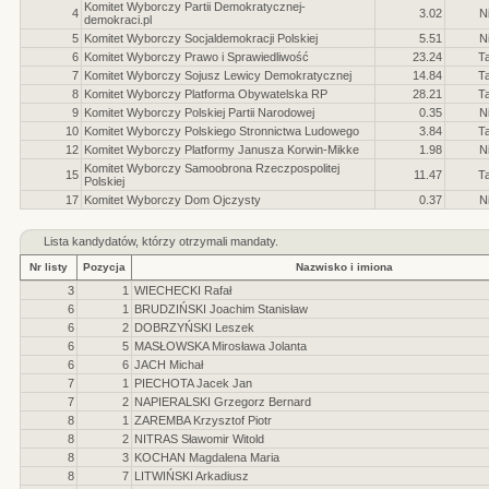
Komitet Wyborczy Partii Demokratycznej-
4
3.02
N
demokraci.pl
5
Komitet Wyborczy Socjaldemokracji Polskiej
5.51
N
6
Komitet Wyborczy Prawo i Sprawiedliwość
23.24
T
7
Komitet Wyborczy Sojusz Lewicy Demokratycznej
14.84
T
8
Komitet Wyborczy Platforma Obywatelska RP
28.21
T
9
Komitet Wyborczy Polskiej Partii Narodowej
0.35
N
10
Komitet Wyborczy Polskiego Stronnictwa Ludowego
3.84
T
12
Komitet Wyborczy Platformy Janusza Korwin-Mikke
1.98
N
Komitet Wyborczy Samoobrona Rzeczpospolitej
15
11.47
T
Polskiej
17
Komitet Wyborczy Dom Ojczysty
0.37
N
Lista kandydatów, którzy otrzymali mandaty.
Nr listy
Pozycja
Nazwisko i imiona
3
1
WIECHECKI Rafał
6
1
BRUDZIŃSKI Joachim Stanisław
6
2
DOBRZYŃSKI Leszek
6
5
MASŁOWSKA Mirosława Jolanta
6
6
JACH Michał
7
1
PIECHOTA Jacek Jan
7
2
NAPIERALSKI Grzegorz Bernard
8
1
ZAREMBA Krzysztof Piotr
8
2
NITRAS Sławomir Witold
8
3
KOCHAN Magdalena Maria
8
7
LITWIŃSKI Arkadiusz